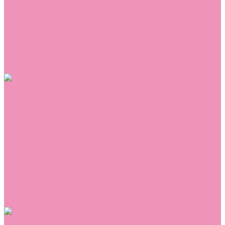
Сникеры
Сноубутсы
Тапочки
Топсайдеры
Туфли
Угги
Чешки
Шлепанцы
Одежда
Брюки
Ветровки
Джемперы и толстовки
Домашняя одежда
Комбинезоны
Комплекты
Конверты
Куртки
Платья
Полукомбинезоны
Пуховики
Туники
Аксессуары