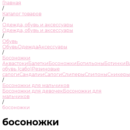
Главная
/
Каталог товаров
/
Одежда, обувь и аксессуары
Одежда, обувь и аксессуары
/
Обувь
Обувь
Одежда
Аксессуары
/
Босоножки
Аквастоки
Балетки
Босоножки
Ботильоны
Ботинки
В
обувь (сабо)
Резиновые
сапоги
Сандалии
Сапоги
Слиперы
Слипоны
Сникеры
/
Босоножки для мальчиков
Босоножки для девочек
Босоножки для
мальчиков
/
босоножки
босоножки