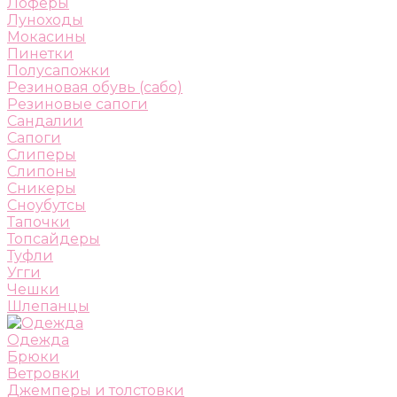
Лоферы
Луноходы
Мокасины
Пинетки
Полусапожки
Резиновая обувь (сабо)
Резиновые сапоги
Сандалии
Сапоги
Слиперы
Слипоны
Сникеры
Сноубутсы
Тапочки
Топсайдеры
Туфли
Угги
Чешки
Шлепанцы
Одежда
Брюки
Ветровки
Джемперы и толстовки