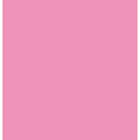
Угги для мальчиков
Чешки
Чешки для девочек
Чешки для мальчиков
Шлепанцы
Шлепанцы для девочек
Шлепанцы для мальчиков
Одежда
Брюки
Ветровки
Джемперы и толстовки
Домашняя одежда
Пижамы
Комбинезоны
Комплекты
Конверты
Куртки
Платья
Полукомбинезоны
Пуховики
Туники
Аксессуары
Стельки
Контакты