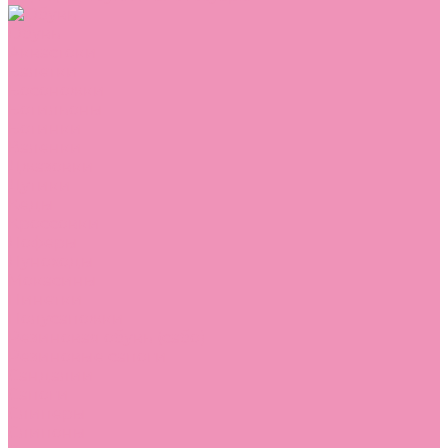
Обувь
Аквастоки
Балетки
Босоножки
Ботильоны
Ботинки
Валенки
Джазовки
Дутики
Кеды
Кроссовки
Лоферы
Луноходы
Мокасины
Пинетки
Полусапожки
Резиновая обувь (сабо)
Резиновые сапоги
Сандалии
Сапоги
Слиперы
Слипоны