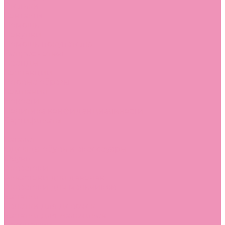
Стельки
Контакты
Помощь
Покупки
Помощь покупателю
Вопрос - ответ
Бренды
Коллекции
Готовые образы
Компания
Новости
Политика конфиденциальности
Сертификаты
...
Каталог
Одежда, обувь и аксессуары
Обувь
Аквастоки
Аквастоки для девочек
Аквастоки для мальчиков
Балетки
Балетки для девочек
Балетки для мальчиков