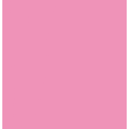
Босоножки
Босоножки для девочек
Босоножки для мальчиков
Ботильоны
Ботильоны для девочек
Ботинки
Ботинки для девочек
Ботинки для мальчиков
Валенки
Валенки для девочек
Валенки для мальчиков
Джазовки
Джазовки для девочек
Дутики
Дутики для девочек
Дутики для мальчиков
Кеды
Кеды для девочек
Кеды для мальчиков
Кроссовки
Кроссовки для девочек
Кроссовки для мальчиков
Лоферы
Лоферы для девочек