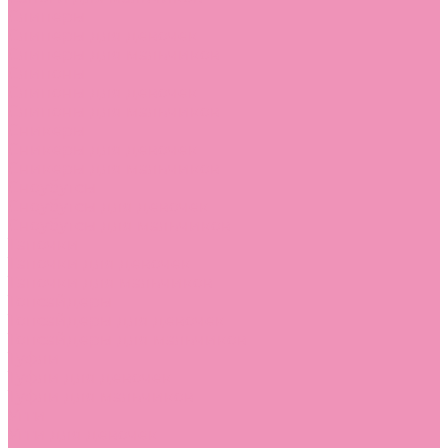
Слиперы
Слиперы для девочек
Слиперы для мальчиков
Слипоны
Слипоны для девочек
Слипоны для мальчиков
Сникеры
Сникеры для девочек
Сникеры для мальчиков
Сноубутсы
Сноубутсы для девочек
Сноубутсы для мальчиков
Тапочки
Тапочки для девочек
Тапочки для мальчиков
Топсайдеры
Топсайдеры для девочек
Топсайдеры для мальчиков
Туфли
Туфли для девочек
Туфли для мальчиков
Угги
Угги для девочек