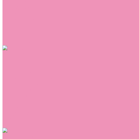
Сникеры
Сноубутсы
Тапочки
Топсайдеры
Туфли
Угги
Чешки
Шлепанцы
Одежда
Брюки
Ветровки
Джемперы и толстовки
Домашняя одежда
Комбинезоны
Комплекты
Конверты
Куртки
Платья
Полукомбинезоны
Пуховики
Туники
Аксессуары