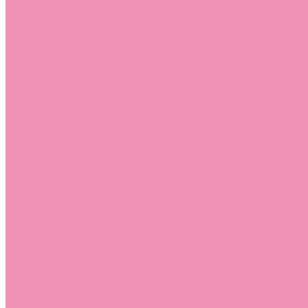
Стельки
Контакты
Помощь
Покупки
Помощь покупателю
Вопрос - ответ
Бренды
Коллекции
Готовые образы
Компания
Новости
Политика конфиденциальности
Сертификаты
...
Каталог
Одежда, обувь и аксессуары
Обувь
Аквастоки
Аквастоки для девочек
Аквастоки для мальчиков
Балетки
Балетки для девочек
Балетки для мальчиков