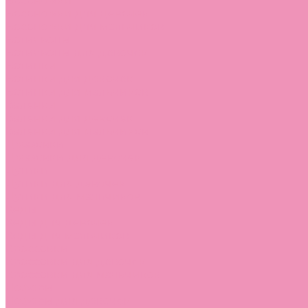
Босоножки
Босоножки для девочек
Босоножки для мальчиков
Ботильоны
Ботильоны для девочек
Ботинки
Ботинки для девочек
Ботинки для мальчиков
Валенки
Валенки для девочек
Валенки для мальчиков
Джазовки
Джазовки для девочек
Дутики
Дутики для девочек
Дутики для мальчиков
Кеды
Кеды для девочек
Кеды для мальчиков
Кроссовки
Кроссовки для девочек
Кроссовки для мальчиков
Лоферы
Лоферы для девочек