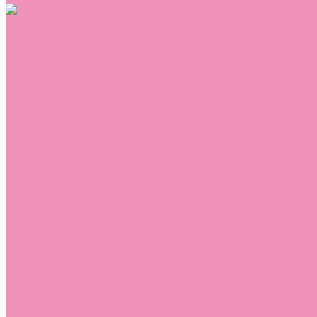
Обувь
Аквастоки
Балетки
Босоножки
Ботильоны
Ботинки
Валенки
Джазовки
Дутики
Кеды
Кроссовки
Лоферы
Луноходы
Мокасины
Пинетки
Полусапожки
Резиновая обувь (сабо)
Резиновые сапоги
Сандалии
Сапоги
Слиперы
Слипоны