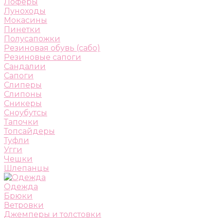
Лоферы
Луноходы
Мокасины
Пинетки
Полусапожки
Резиновая обувь (сабо)
Резиновые сапоги
Сандалии
Сапоги
Слиперы
Слипоны
Сникеры
Сноубутсы
Тапочки
Топсайдеры
Туфли
Угги
Чешки
Шлепанцы
Одежда
Брюки
Ветровки
Джемперы и толстовки