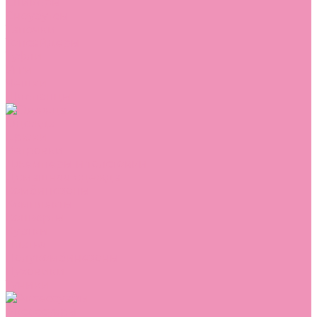
Сникеры
Сноубутсы
Тапочки
Топсайдеры
Туфли
Угги
Чешки
Шлепанцы
Одежда
Брюки
Ветровки
Джемперы и толстовки
Домашняя одежда
Комбинезоны
Комплекты
Конверты
Куртки
Платья
Полукомбинезоны
Пуховики
Туники
Аксессуары