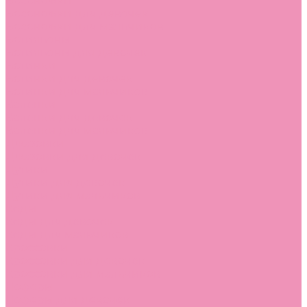
Босоножки
Босоножки для девочек
Босоножки для мальчиков
Ботильоны
Ботильоны для девочек
Ботинки
Ботинки для девочек
Ботинки для мальчиков
Валенки
Валенки для девочек
Валенки для мальчиков
Джазовки
Джазовки для девочек
Дутики
Дутики для девочек
Дутики для мальчиков
Кеды
Кеды для девочек
Кеды для мальчиков
Кроссовки
Кроссовки для девочек
Кроссовки для мальчиков
Лоферы
Лоферы для девочек