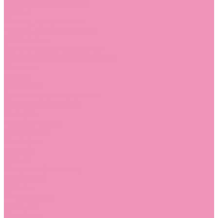
Угги для мальчиков
Чешки
Чешки для девочек
Чешки для мальчиков
Шлепанцы
Шлепанцы для девочек
Шлепанцы для мальчиков
Одежда
Брюки
Ветровки
Джемперы и толстовки
Домашняя одежда
Пижамы
Комбинезоны
Комплекты
Конверты
Куртки
Платья
Полукомбинезоны
Пуховики
Туники
Аксессуары
Стельки
Контакты