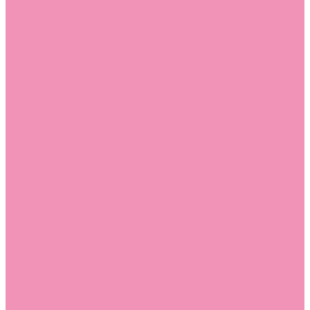
Стельки
Контакты
Помощь
Покупки
Помощь покупателю
Вопрос - ответ
Бренды
Коллекции
Готовые образы
Компания
Новости
Политика конфиденциальности
Сертификаты
...
Каталог
Одежда, обувь и аксессуары
Обувь
Аквастоки
Аквастоки для девочек
Аквастоки для мальчиков
Балетки
Балетки для девочек
Балетки для мальчиков