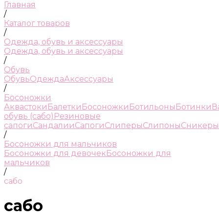
Главная
/
Каталог товаров
/
Одежда, обувь и аксессуары
Одежда, обувь и аксессуары
/
Обувь
Обувь
Одежда
Аксессуары
/
Босоножки
Аквастоки
Балетки
Босоножки
Ботильоны
Ботинки
В
обувь (сабо)
Резиновые
сапоги
Сандалии
Сапоги
Слиперы
Слипоны
Сникеры
/
Босоножки для мальчиков
Босоножки для девочек
Босоножки для
мальчиков
/
сабо
сабо