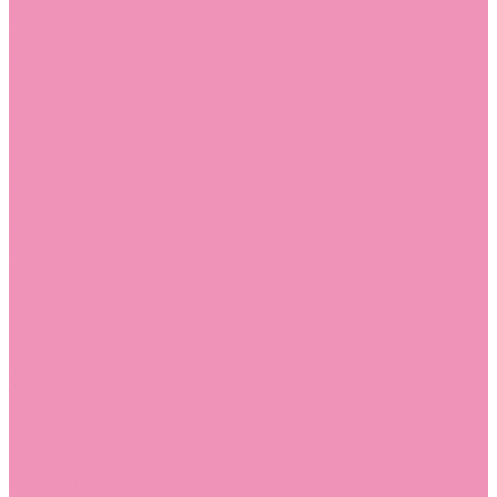
Слиперы
Слиперы для девочек
Слиперы для мальчиков
Слипоны
Слипоны для девочек
Слипоны для мальчиков
Сникеры
Сникеры для девочек
Сникеры для мальчиков
Сноубутсы
Сноубутсы для девочек
Сноубутсы для мальчиков
Тапочки
Тапочки для девочек
Тапочки для мальчиков
Топсайдеры
Топсайдеры для девочек
Топсайдеры для мальчиков
Туфли
Туфли для девочек
Туфли для мальчиков
Угги
Угги для девочек