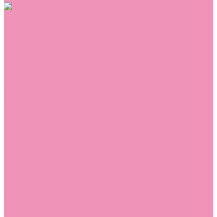
Обувь
Аквастоки
Балетки
Босоножки
Ботильоны
Ботинки
Валенки
Джазовки
Дутики
Кеды
Кроссовки
Лоферы
Луноходы
Мокасины
Пинетки
Полусапожки
Резиновая обувь (сабо)
Резиновые сапоги
Сандалии
Сапоги
Слиперы
Слипоны