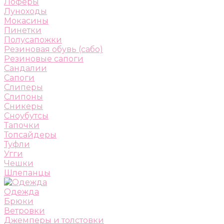
Лоферы
Луноходы
Мокасины
Пинетки
Полусапожки
Резиновая обувь (сабо)
Резиновые сапоги
Сандалии
Сапоги
Слиперы
Слипоны
Сникеры
Сноубутсы
Тапочки
Топсайдеры
Туфли
Угги
Чешки
Шлепанцы
Одежда
Брюки
Ветровки
Джемперы и толстовки