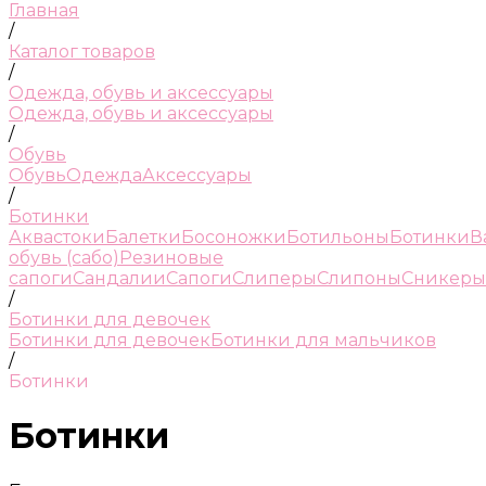
Главная
/
Каталог товаров
/
Одежда, обувь и аксессуары
Одежда, обувь и аксессуары
/
Обувь
Обувь
Одежда
Аксессуары
/
Ботинки
Аквастоки
Балетки
Босоножки
Ботильоны
Ботинки
В
обувь (сабо)
Резиновые
сапоги
Сандалии
Сапоги
Слиперы
Слипоны
Сникеры
/
Ботинки для девочек
Ботинки для девочек
Ботинки для мальчиков
/
Ботинки
Ботинки