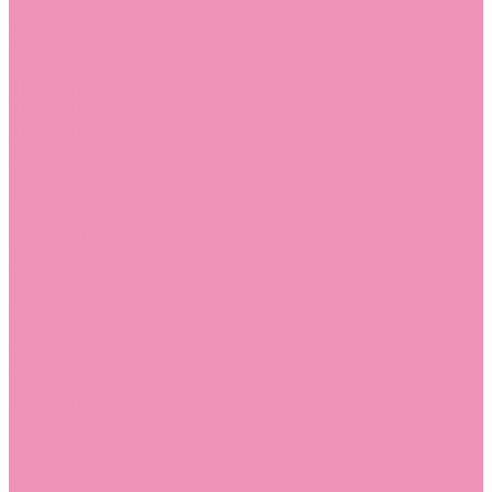
Угги для мальчиков
Чешки
Чешки для девочек
Чешки для мальчиков
Шлепанцы
Шлепанцы для девочек
Шлепанцы для мальчиков
Одежда
Брюки
Ветровки
Джемперы и толстовки
Домашняя одежда
Пижамы
Комбинезоны
Комплекты
Конверты
Куртки
Платья
Полукомбинезоны
Пуховики
Туники
Аксессуары
Стельки
Контакты