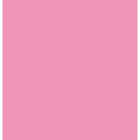
Стельки
Контакты
Помощь
Покупки
Помощь покупателю
Вопрос - ответ
Бренды
Коллекции
Готовые образы
Компания
Новости
Политика конфиденциальности
Сертификаты
...
Каталог
Одежда, обувь и аксессуары
Обувь
Аквастоки
Аквастоки для девочек
Аквастоки для мальчиков
Балетки
Балетки для девочек
Балетки для мальчиков