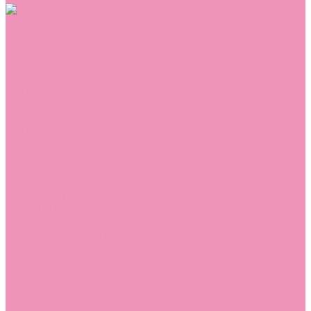
Обувь
Аквастоки
Балетки
Босоножки
Ботильоны
Ботинки
Валенки
Джазовки
Дутики
Кеды
Кроссовки
Лоферы
Луноходы
Мокасины
Пинетки
Полусапожки
Резиновая обувь (сабо)
Резиновые сапоги
Сандалии
Сапоги
Слиперы
Слипоны