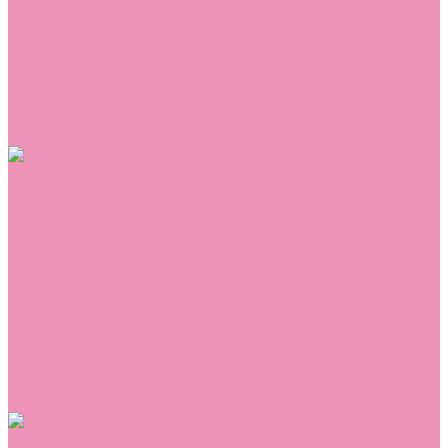
Сникеры
Сноубутсы
Тапочки
Топсайдеры
Туфли
Угги
Чешки
Шлепанцы
Одежда
Брюки
Ветровки
Джемперы и толстовки
Домашняя одежда
Комбинезоны
Комплекты
Конверты
Куртки
Платья
Полукомбинезоны
Пуховики
Туники
Аксессуары