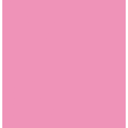
Босоножки
Босоножки для девочек
Босоножки для мальчиков
Ботильоны
Ботильоны для девочек
Ботинки
Ботинки для девочек
Ботинки для мальчиков
Валенки
Валенки для девочек
Валенки для мальчиков
Джазовки
Джазовки для девочек
Дутики
Дутики для девочек
Дутики для мальчиков
Кеды
Кеды для девочек
Кеды для мальчиков
Кроссовки
Кроссовки для девочек
Кроссовки для мальчиков
Лоферы
Лоферы для девочек