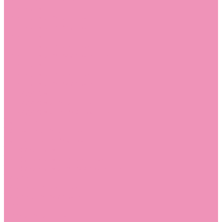
Слиперы
Слиперы для девочек
Слиперы для мальчиков
Слипоны
Слипоны для девочек
Слипоны для мальчиков
Сникеры
Сникеры для девочек
Сникеры для мальчиков
Сноубутсы
Сноубутсы для девочек
Сноубутсы для мальчиков
Тапочки
Тапочки для девочек
Тапочки для мальчиков
Топсайдеры
Топсайдеры для девочек
Топсайдеры для мальчиков
Туфли
Туфли для девочек
Туфли для мальчиков
Угги
Угги для девочек