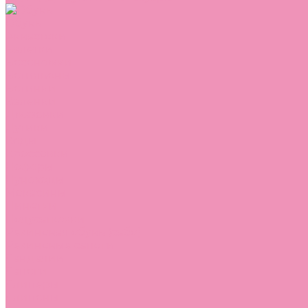
Обувь
Аквастоки
Балетки
Босоножки
Ботильоны
Ботинки
Валенки
Джазовки
Дутики
Кеды
Кроссовки
Лоферы
Луноходы
Мокасины
Пинетки
Полусапожки
Резиновая обувь (сабо)
Резиновые сапоги
Сандалии
Сапоги
Слиперы
Слипоны