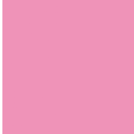
Босоножки
Босоножки для девочек
Босоножки для мальчиков
Ботильоны
Ботильоны для девочек
Ботинки
Ботинки для девочек
Ботинки для мальчиков
Валенки
Валенки для девочек
Валенки для мальчиков
Джазовки
Джазовки для девочек
Дутики
Дутики для девочек
Дутики для мальчиков
Кеды
Кеды для девочек
Кеды для мальчиков
Кроссовки
Кроссовки для девочек
Кроссовки для мальчиков
Лоферы
Лоферы для девочек