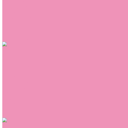
Сникеры
Сноубутсы
Тапочки
Топсайдеры
Туфли
Угги
Чешки
Шлепанцы
Одежда
Брюки
Ветровки
Джемперы и толстовки
Домашняя одежда
Комбинезоны
Комплекты
Конверты
Куртки
Платья
Полукомбинезоны
Пуховики
Туники
Аксессуары