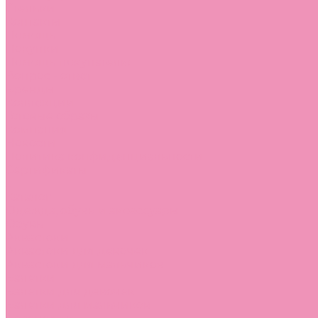
Стельки
Контакты
Помощь
Покупки
Помощь покупателю
Вопрос - ответ
Бренды
Коллекции
Готовые образы
Компания
Новости
Политика конфиденциальности
Сертификаты
...
Каталог
Одежда, обувь и аксессуары
Обувь
Аквастоки
Аквастоки для девочек
Аквастоки для мальчиков
Балетки
Балетки для девочек
Балетки для мальчиков