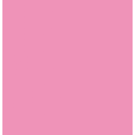
Слиперы
Слиперы для девочек
Слиперы для мальчиков
Слипоны
Слипоны для девочек
Слипоны для мальчиков
Сникеры
Сникеры для девочек
Сникеры для мальчиков
Сноубутсы
Сноубутсы для девочек
Сноубутсы для мальчиков
Тапочки
Тапочки для девочек
Тапочки для мальчиков
Топсайдеры
Топсайдеры для девочек
Топсайдеры для мальчиков
Туфли
Туфли для девочек
Туфли для мальчиков
Угги
Угги для девочек