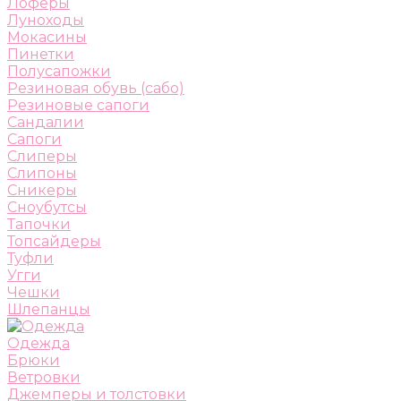
Лоферы
Луноходы
Мокасины
Пинетки
Полусапожки
Резиновая обувь (сабо)
Резиновые сапоги
Сандалии
Сапоги
Слиперы
Слипоны
Сникеры
Сноубутсы
Тапочки
Топсайдеры
Туфли
Угги
Чешки
Шлепанцы
Одежда
Брюки
Ветровки
Джемперы и толстовки