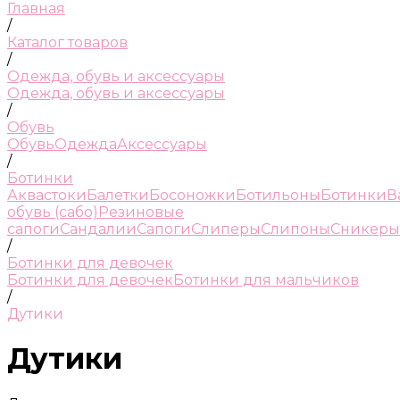
Главная
/
Каталог товаров
/
Одежда, обувь и аксессуары
Одежда, обувь и аксессуары
/
Обувь
Обувь
Одежда
Аксессуары
/
Ботинки
Аквастоки
Балетки
Босоножки
Ботильоны
Ботинки
В
обувь (сабо)
Резиновые
сапоги
Сандалии
Сапоги
Слиперы
Слипоны
Сникеры
/
Ботинки для девочек
Ботинки для девочек
Ботинки для мальчиков
/
Дутики
Дутики