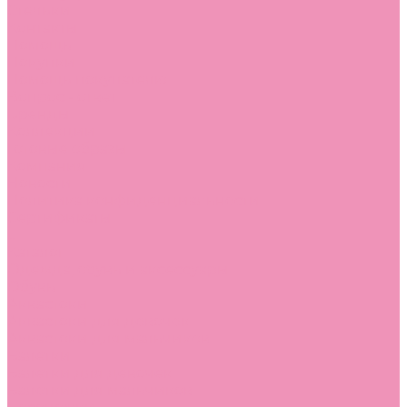
Стельки
Контакты
Помощь
Покупки
Помощь покупателю
Вопрос - ответ
Бренды
Коллекции
Готовые образы
Компания
Новости
Политика конфиденциальности
Сертификаты
...
Каталог
Одежда, обувь и аксессуары
Обувь
Аквастоки
Аквастоки для девочек
Аквастоки для мальчиков
Балетки
Балетки для девочек
Балетки для мальчиков