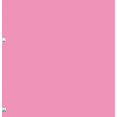
Сникеры
Сноубутсы
Тапочки
Топсайдеры
Туфли
Угги
Чешки
Шлепанцы
Одежда
Брюки
Ветровки
Джемперы и толстовки
Домашняя одежда
Комбинезоны
Комплекты
Конверты
Куртки
Платья
Полукомбинезоны
Пуховики
Туники
Аксессуары