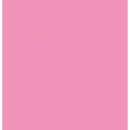
Босоножки
Босоножки для девочек
Босоножки для мальчиков
Ботильоны
Ботильоны для девочек
Ботинки
Ботинки для девочек
Ботинки для мальчиков
Валенки
Валенки для девочек
Валенки для мальчиков
Джазовки
Джазовки для девочек
Дутики
Дутики для девочек
Дутики для мальчиков
Кеды
Кеды для девочек
Кеды для мальчиков
Кроссовки
Кроссовки для девочек
Кроссовки для мальчиков
Лоферы
Лоферы для девочек