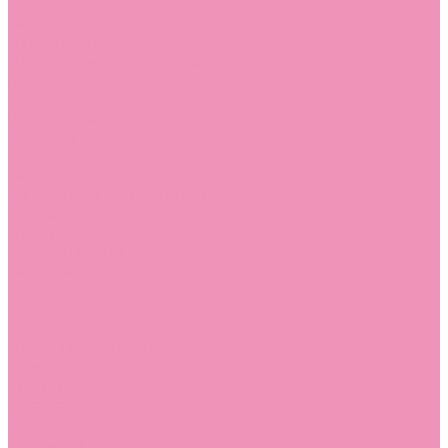
Угги для мальчиков
Чешки
Чешки для девочек
Чешки для мальчиков
Шлепанцы
Шлепанцы для девочек
Шлепанцы для мальчиков
Одежда
Брюки
Ветровки
Джемперы и толстовки
Домашняя одежда
Пижамы
Комбинезоны
Комплекты
Конверты
Куртки
Платья
Полукомбинезоны
Пуховики
Туники
Аксессуары
Стельки
Контакты