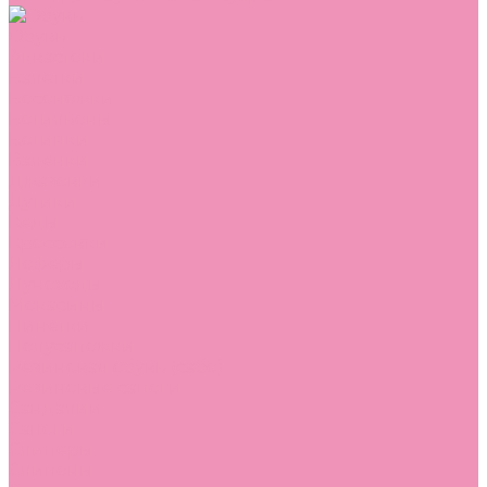
Обувь
Аквастоки
Балетки
Босоножки
Ботильоны
Ботинки
Валенки
Джазовки
Дутики
Кеды
Кроссовки
Лоферы
Луноходы
Мокасины
Пинетки
Полусапожки
Резиновая обувь (сабо)
Резиновые сапоги
Сандалии
Сапоги
Слиперы
Слипоны