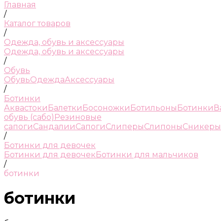
Главная
/
Каталог товаров
/
Одежда, обувь и аксессуары
Одежда, обувь и аксессуары
/
Обувь
Обувь
Одежда
Аксессуары
/
Ботинки
Аквастоки
Балетки
Босоножки
Ботильоны
Ботинки
В
обувь (сабо)
Резиновые
сапоги
Сандалии
Сапоги
Слиперы
Слипоны
Сникеры
/
Ботинки для девочек
Ботинки для девочек
Ботинки для мальчиков
/
ботинки
ботинки