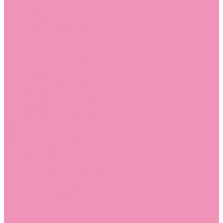
Слиперы
Слиперы для девочек
Слиперы для мальчиков
Слипоны
Слипоны для девочек
Слипоны для мальчиков
Сникеры
Сникеры для девочек
Сникеры для мальчиков
Сноубутсы
Сноубутсы для девочек
Сноубутсы для мальчиков
Тапочки
Тапочки для девочек
Тапочки для мальчиков
Топсайдеры
Топсайдеры для девочек
Топсайдеры для мальчиков
Туфли
Туфли для девочек
Туфли для мальчиков
Угги
Угги для девочек