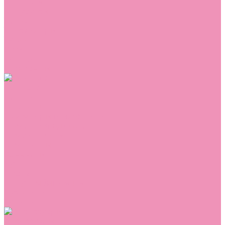
Сникеры
Сноубутсы
Тапочки
Топсайдеры
Туфли
Угги
Чешки
Шлепанцы
Одежда
Брюки
Ветровки
Джемперы и толстовки
Домашняя одежда
Комбинезоны
Комплекты
Конверты
Куртки
Платья
Полукомбинезоны
Пуховики
Туники
Аксессуары