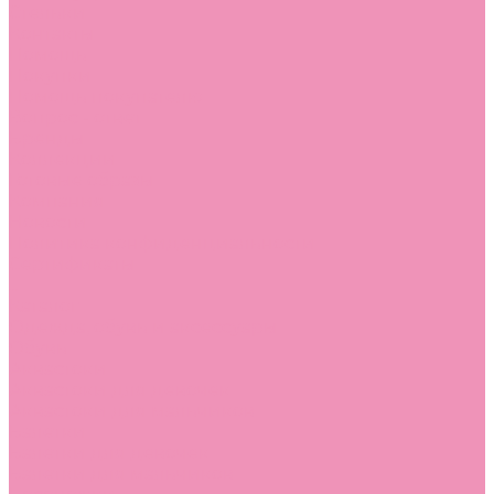
Стельки
Контакты
Помощь
Покупки
Помощь покупателю
Вопрос - ответ
Бренды
Коллекции
Готовые образы
Компания
Новости
Политика конфиденциальности
Сертификаты
...
Каталог
Одежда, обувь и аксессуары
Обувь
Аквастоки
Аквастоки для девочек
Аквастоки для мальчиков
Балетки
Балетки для девочек
Балетки для мальчиков