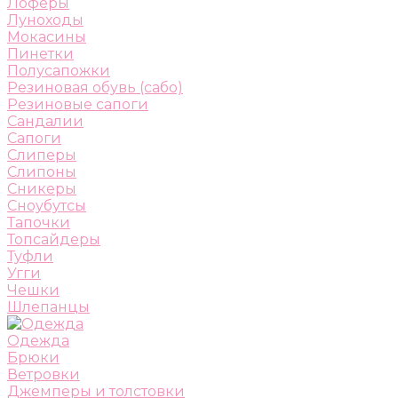
Лоферы
Луноходы
Мокасины
Пинетки
Полусапожки
Резиновая обувь (сабо)
Резиновые сапоги
Сандалии
Сапоги
Слиперы
Слипоны
Сникеры
Сноубутсы
Тапочки
Топсайдеры
Туфли
Угги
Чешки
Шлепанцы
Одежда
Брюки
Ветровки
Джемперы и толстовки