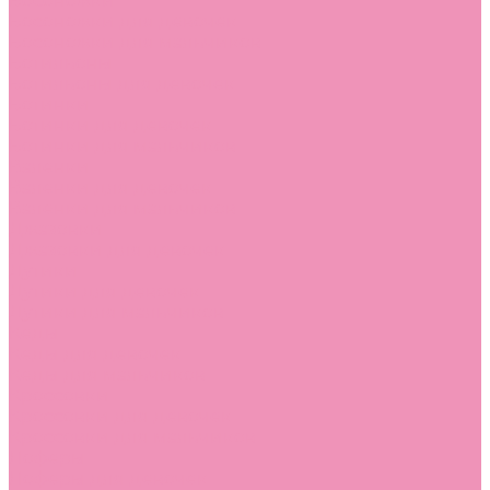
Босоножки
Босоножки для девочек
Босоножки для мальчиков
Ботильоны
Ботильоны для девочек
Ботинки
Ботинки для девочек
Ботинки для мальчиков
Валенки
Валенки для девочек
Валенки для мальчиков
Джазовки
Джазовки для девочек
Дутики
Дутики для девочек
Дутики для мальчиков
Кеды
Кеды для девочек
Кеды для мальчиков
Кроссовки
Кроссовки для девочек
Кроссовки для мальчиков
Лоферы
Лоферы для девочек