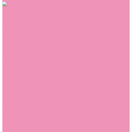
Обувь
Аквастоки
Балетки
Босоножки
Ботильоны
Ботинки
Валенки
Джазовки
Дутики
Кеды
Кроссовки
Лоферы
Луноходы
Мокасины
Пинетки
Полусапожки
Резиновая обувь (сабо)
Резиновые сапоги
Сандалии
Сапоги
Слиперы
Слипоны