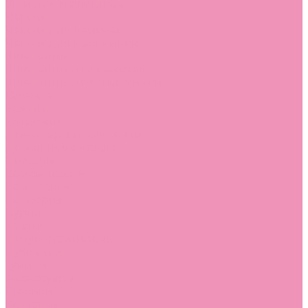
Угги для мальчиков
Чешки
Чешки для девочек
Чешки для мальчиков
Шлепанцы
Шлепанцы для девочек
Шлепанцы для мальчиков
Одежда
Брюки
Ветровки
Джемперы и толстовки
Домашняя одежда
Пижамы
Комбинезоны
Комплекты
Конверты
Куртки
Платья
Полукомбинезоны
Пуховики
Туники
Аксессуары
Стельки
Контакты