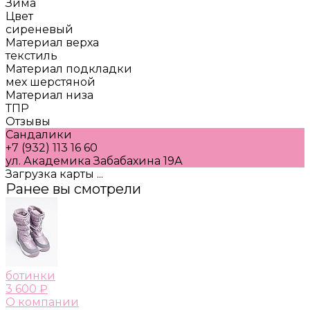
Зима
Цвет
сиреневый
Материал верха
текстиль
Материал подкладки
мех шерстяной
Материал низа
ТПР
Отзывы
Сандалики
+7 (932) 113 16 60
ул. Академика Забабахина 19А
Загрузка карты ...
Ранее вы смотрели
ботинки
3 600 ₽
О компании