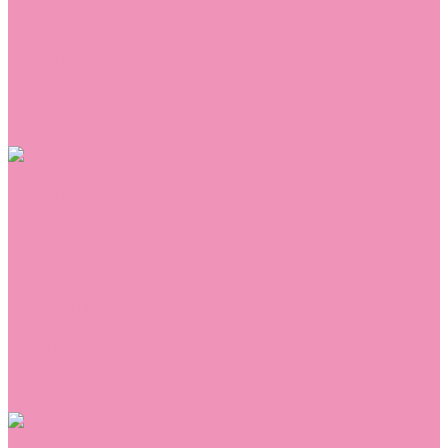
Сникеры
Сноубутсы
Тапочки
Топсайдеры
Туфли
Угги
Чешки
Шлепанцы
Одежда
Брюки
Ветровки
Джемперы и толстовки
Домашняя одежда
Комбинезоны
Комплекты
Конверты
Куртки
Платья
Полукомбинезоны
Пуховики
Туники
Аксессуары