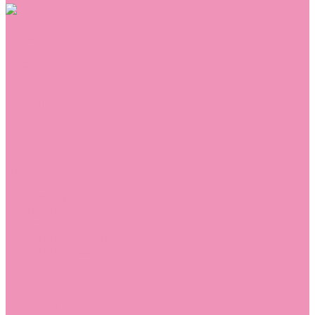
Обувь
Аквастоки
Балетки
Босоножки
Ботильоны
Ботинки
Валенки
Джазовки
Дутики
Кеды
Кроссовки
Лоферы
Луноходы
Мокасины
Пинетки
Полусапожки
Резиновая обувь (сабо)
Резиновые сапоги
Сандалии
Сапоги
Слиперы
Слипоны