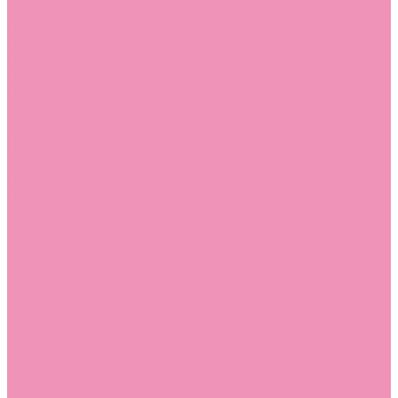
Стельки
Контакты
Помощь
Покупки
Помощь покупателю
Вопрос - ответ
Бренды
Коллекции
Готовые образы
Компания
Новости
Политика конфиденциальности
Сертификаты
...
Каталог
Одежда, обувь и аксессуары
Обувь
Аквастоки
Аквастоки для девочек
Аквастоки для мальчиков
Балетки
Балетки для девочек
Балетки для мальчиков