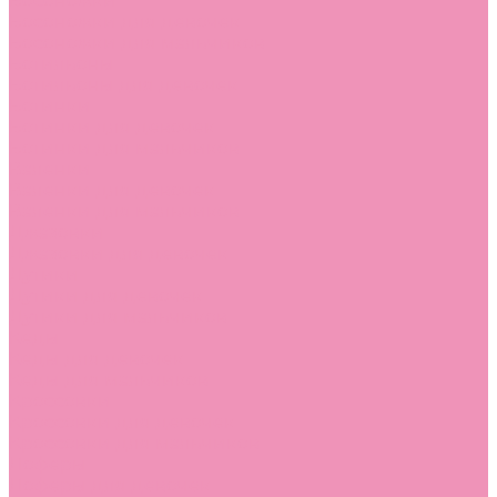
Босоножки
Босоножки для девочек
Босоножки для мальчиков
Ботильоны
Ботильоны для девочек
Ботинки
Ботинки для девочек
Ботинки для мальчиков
Валенки
Валенки для девочек
Валенки для мальчиков
Джазовки
Джазовки для девочек
Дутики
Дутики для девочек
Дутики для мальчиков
Кеды
Кеды для девочек
Кеды для мальчиков
Кроссовки
Кроссовки для девочек
Кроссовки для мальчиков
Лоферы
Лоферы для девочек