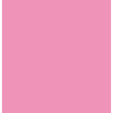
Слиперы
Слиперы для девочек
Слиперы для мальчиков
Слипоны
Слипоны для девочек
Слипоны для мальчиков
Сникеры
Сникеры для девочек
Сникеры для мальчиков
Сноубутсы
Сноубутсы для девочек
Сноубутсы для мальчиков
Тапочки
Тапочки для девочек
Тапочки для мальчиков
Топсайдеры
Топсайдеры для девочек
Топсайдеры для мальчиков
Туфли
Туфли для девочек
Туфли для мальчиков
Угги
Угги для девочек