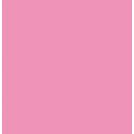
Угги для мальчиков
Чешки
Чешки для девочек
Чешки для мальчиков
Шлепанцы
Шлепанцы для девочек
Шлепанцы для мальчиков
Одежда
Брюки
Ветровки
Джемперы и толстовки
Домашняя одежда
Пижамы
Комбинезоны
Комплекты
Конверты
Куртки
Платья
Полукомбинезоны
Пуховики
Туники
Аксессуары
Стельки
Контакты