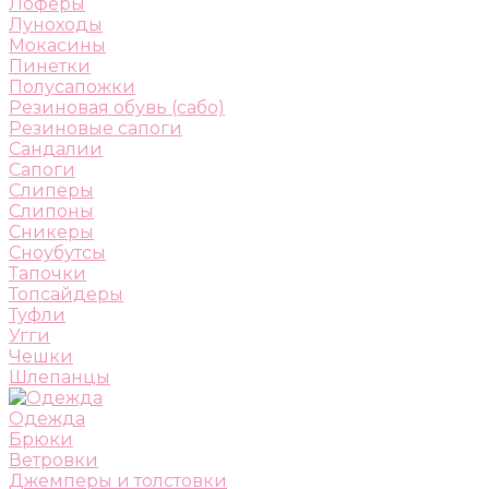
Лоферы
Луноходы
Мокасины
Пинетки
Полусапожки
Резиновая обувь (сабо)
Резиновые сапоги
Сандалии
Сапоги
Слиперы
Слипоны
Сникеры
Сноубутсы
Тапочки
Топсайдеры
Туфли
Угги
Чешки
Шлепанцы
Одежда
Брюки
Ветровки
Джемперы и толстовки