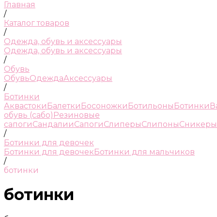
Главная
/
Каталог товаров
/
Одежда, обувь и аксессуары
Одежда, обувь и аксессуары
/
Обувь
Обувь
Одежда
Аксессуары
/
Ботинки
Аквастоки
Балетки
Босоножки
Ботильоны
Ботинки
В
обувь (сабо)
Резиновые
сапоги
Сандалии
Сапоги
Слиперы
Слипоны
Сникеры
/
Ботинки для девочек
Ботинки для девочек
Ботинки для мальчиков
/
ботинки
ботинки