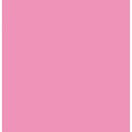
Угги для мальчиков
Чешки
Чешки для девочек
Чешки для мальчиков
Шлепанцы
Шлепанцы для девочек
Шлепанцы для мальчиков
Одежда
Брюки
Ветровки
Джемперы и толстовки
Домашняя одежда
Пижамы
Комбинезоны
Комплекты
Конверты
Куртки
Платья
Полукомбинезоны
Пуховики
Туники
Аксессуары
Стельки
Контакты