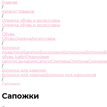
Главная
/
Каталог товаров
/
Одежда, обувь и аксессуары
Одежда, обувь и аксессуары
/
Обувь
Обувь
Одежда
Аксессуары
/
Ботинки
Аквастоки
Балетки
Босоножки
Ботильоны
Ботинки
В
обувь (сабо)
Резиновые
сапоги
Сандалии
Сапоги
Слиперы
Слипоны
Сникеры
/
Ботинки для девочек
Ботинки для девочек
Ботинки для мальчиков
/
Сапожки
Сапожки