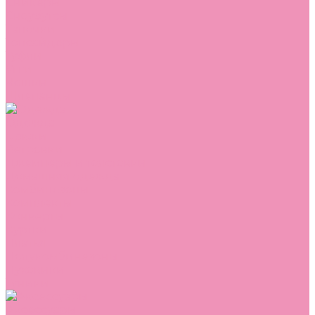
Сникеры
Сноубутсы
Тапочки
Топсайдеры
Туфли
Угги
Чешки
Шлепанцы
Одежда
Брюки
Ветровки
Джемперы и толстовки
Домашняя одежда
Комбинезоны
Комплекты
Конверты
Куртки
Платья
Полукомбинезоны
Пуховики
Туники
Аксессуары