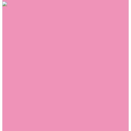
Обувь
Аквастоки
Балетки
Босоножки
Ботильоны
Ботинки
Валенки
Джазовки
Дутики
Кеды
Кроссовки
Лоферы
Луноходы
Мокасины
Пинетки
Полусапожки
Резиновая обувь (сабо)
Резиновые сапоги
Сандалии
Сапоги
Слиперы
Слипоны