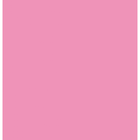
Босоножки
Босоножки для девочек
Босоножки для мальчиков
Ботильоны
Ботильоны для девочек
Ботинки
Ботинки для девочек
Ботинки для мальчиков
Валенки
Валенки для девочек
Валенки для мальчиков
Джазовки
Джазовки для девочек
Дутики
Дутики для девочек
Дутики для мальчиков
Кеды
Кеды для девочек
Кеды для мальчиков
Кроссовки
Кроссовки для девочек
Кроссовки для мальчиков
Лоферы
Лоферы для девочек