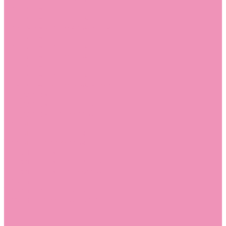
Слиперы
Слиперы для девочек
Слиперы для мальчиков
Слипоны
Слипоны для девочек
Слипоны для мальчиков
Сникеры
Сникеры для девочек
Сникеры для мальчиков
Сноубутсы
Сноубутсы для девочек
Сноубутсы для мальчиков
Тапочки
Тапочки для девочек
Тапочки для мальчиков
Топсайдеры
Топсайдеры для девочек
Топсайдеры для мальчиков
Туфли
Туфли для девочек
Туфли для мальчиков
Угги
Угги для девочек