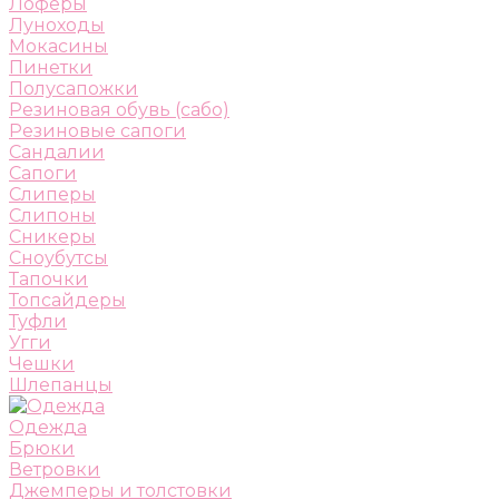
Лоферы
Луноходы
Мокасины
Пинетки
Полусапожки
Резиновая обувь (сабо)
Резиновые сапоги
Сандалии
Сапоги
Слиперы
Слипоны
Сникеры
Сноубутсы
Тапочки
Топсайдеры
Туфли
Угги
Чешки
Шлепанцы
Одежда
Брюки
Ветровки
Джемперы и толстовки