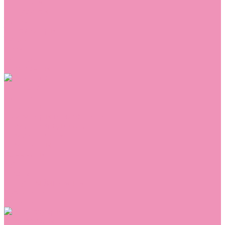
Сникеры
Сноубутсы
Тапочки
Топсайдеры
Туфли
Угги
Чешки
Шлепанцы
Одежда
Брюки
Ветровки
Джемперы и толстовки
Домашняя одежда
Комбинезоны
Комплекты
Конверты
Куртки
Платья
Полукомбинезоны
Пуховики
Туники
Аксессуары