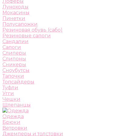
Лоферы
Луноходы
Мокасины
Пинетки
Полусапожки
Резиновая обувь (сабо)
Резиновые сапоги
Сандалии
Сапоги
Слиперы
Слипоны
Сникеры
Сноубутсы
Тапочки
Топсайдеры
Туфли
Угги
Чешки
Шлепанцы
Одежда
Брюки
Ветровки
Джемперы и толстовки