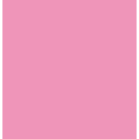
Угги для мальчиков
Чешки
Чешки для девочек
Чешки для мальчиков
Шлепанцы
Шлепанцы для девочек
Шлепанцы для мальчиков
Одежда
Брюки
Ветровки
Джемперы и толстовки
Домашняя одежда
Пижамы
Комбинезоны
Комплекты
Конверты
Куртки
Платья
Полукомбинезоны
Пуховики
Туники
Аксессуары
Стельки
Контакты