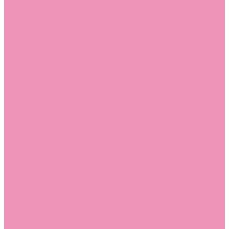
Слиперы
Слиперы для девочек
Слиперы для мальчиков
Слипоны
Слипоны для девочек
Слипоны для мальчиков
Сникеры
Сникеры для девочек
Сникеры для мальчиков
Сноубутсы
Сноубутсы для девочек
Сноубутсы для мальчиков
Тапочки
Тапочки для девочек
Тапочки для мальчиков
Топсайдеры
Топсайдеры для девочек
Топсайдеры для мальчиков
Туфли
Туфли для девочек
Туфли для мальчиков
Угги
Угги для девочек