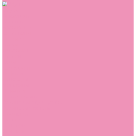
Обувь
Аквастоки
Балетки
Босоножки
Ботильоны
Ботинки
Валенки
Джазовки
Дутики
Кеды
Кроссовки
Лоферы
Луноходы
Мокасины
Пинетки
Полусапожки
Резиновая обувь (сабо)
Резиновые сапоги
Сандалии
Сапоги
Слиперы
Слипоны