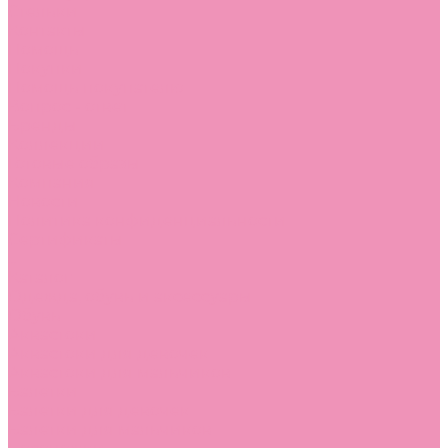
Стельки
Контакты
Помощь
Покупки
Помощь покупателю
Вопрос - ответ
Бренды
Коллекции
Готовые образы
Компания
Новости
Политика конфиденциальности
Сертификаты
...
Каталог
Одежда, обувь и аксессуары
Обувь
Аквастоки
Аквастоки для девочек
Аквастоки для мальчиков
Балетки
Балетки для девочек
Балетки для мальчиков