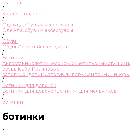
Главная
/
Каталог товаров
/
Одежда, обувь и аксессуары
Одежда, обувь и аксессуары
/
Обувь
Обувь
Одежда
Аксессуары
/
Ботинки
Аквастоки
Балетки
Босоножки
Ботильоны
Ботинки
В
обувь (сабо)
Резиновые
сапоги
Сандалии
Сапоги
Слиперы
Слипоны
Сникеры
/
Ботинки для девочек
Ботинки для девочек
Ботинки для мальчиков
/
ботинки
ботинки