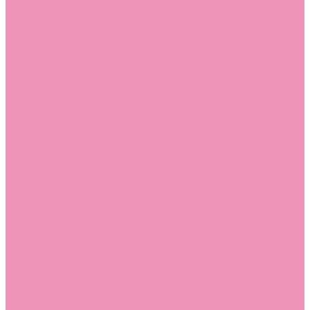
Босоножки
Босоножки для девочек
Босоножки для мальчиков
Ботильоны
Ботильоны для девочек
Ботинки
Ботинки для девочек
Ботинки для мальчиков
Валенки
Валенки для девочек
Валенки для мальчиков
Джазовки
Джазовки для девочек
Дутики
Дутики для девочек
Дутики для мальчиков
Кеды
Кеды для девочек
Кеды для мальчиков
Кроссовки
Кроссовки для девочек
Кроссовки для мальчиков
Лоферы
Лоферы для девочек