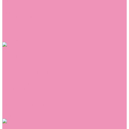
Сникеры
Сноубутсы
Тапочки
Топсайдеры
Туфли
Угги
Чешки
Шлепанцы
Одежда
Брюки
Ветровки
Джемперы и толстовки
Домашняя одежда
Комбинезоны
Комплекты
Конверты
Куртки
Платья
Полукомбинезоны
Пуховики
Туники
Аксессуары