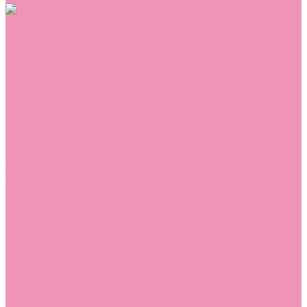
Обувь
Аквастоки
Балетки
Босоножки
Ботильоны
Ботинки
Валенки
Джазовки
Дутики
Кеды
Кроссовки
Лоферы
Луноходы
Мокасины
Пинетки
Полусапожки
Резиновая обувь (сабо)
Резиновые сапоги
Сандалии
Сапоги
Слиперы
Слипоны