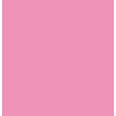
Слиперы
Слиперы для девочек
Слиперы для мальчиков
Слипоны
Слипоны для девочек
Слипоны для мальчиков
Сникеры
Сникеры для девочек
Сникеры для мальчиков
Сноубутсы
Сноубутсы для девочек
Сноубутсы для мальчиков
Тапочки
Тапочки для девочек
Тапочки для мальчиков
Топсайдеры
Топсайдеры для девочек
Топсайдеры для мальчиков
Туфли
Туфли для девочек
Туфли для мальчиков
Угги
Угги для девочек