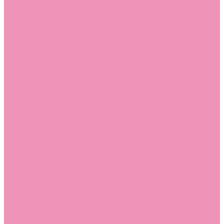
Босоножки
Босоножки для девочек
Босоножки для мальчиков
Ботильоны
Ботильоны для девочек
Ботинки
Ботинки для девочек
Ботинки для мальчиков
Валенки
Валенки для девочек
Валенки для мальчиков
Джазовки
Джазовки для девочек
Дутики
Дутики для девочек
Дутики для мальчиков
Кеды
Кеды для девочек
Кеды для мальчиков
Кроссовки
Кроссовки для девочек
Кроссовки для мальчиков
Лоферы
Лоферы для девочек