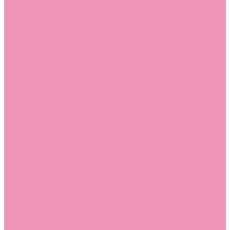
Стельки
Контакты
Помощь
Покупки
Помощь покупателю
Вопрос - ответ
Бренды
Коллекции
Готовые образы
Компания
Новости
Политика конфиденциальности
Сертификаты
...
Каталог
Одежда, обувь и аксессуары
Обувь
Аквастоки
Аквастоки для девочек
Аквастоки для мальчиков
Балетки
Балетки для девочек
Балетки для мальчиков