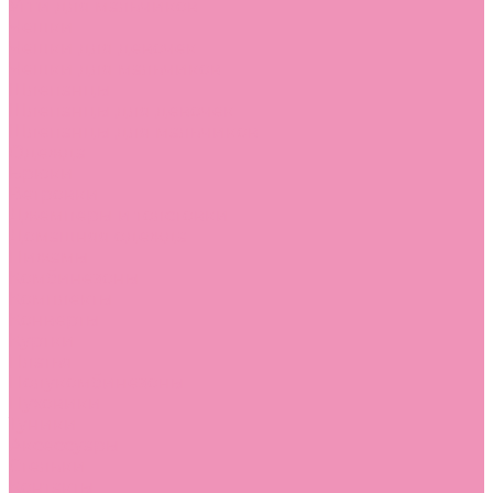
Угги для мальчиков
Чешки
Чешки для девочек
Чешки для мальчиков
Шлепанцы
Шлепанцы для девочек
Шлепанцы для мальчиков
Одежда
Брюки
Ветровки
Джемперы и толстовки
Домашняя одежда
Пижамы
Комбинезоны
Комплекты
Конверты
Куртки
Платья
Полукомбинезоны
Пуховики
Туники
Аксессуары
Стельки
Контакты