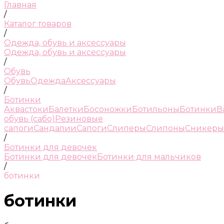
Главная
/
Каталог товаров
/
Одежда, обувь и аксессуары
Одежда, обувь и аксессуары
/
Обувь
Обувь
Одежда
Аксессуары
/
Ботинки
Аквастоки
Балетки
Босоножки
Ботильоны
Ботинки
В
обувь (сабо)
Резиновые
сапоги
Сандалии
Сапоги
Слиперы
Слипоны
Сникеры
/
Ботинки для девочек
Ботинки для девочек
Ботинки для мальчиков
/
ботинки
ботинки