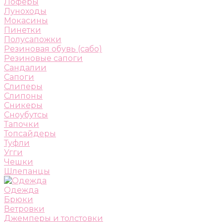
Лоферы
Луноходы
Мокасины
Пинетки
Полусапожки
Резиновая обувь (сабо)
Резиновые сапоги
Сандалии
Сапоги
Слиперы
Слипоны
Сникеры
Сноубутсы
Тапочки
Топсайдеры
Туфли
Угги
Чешки
Шлепанцы
Одежда
Брюки
Ветровки
Джемперы и толстовки