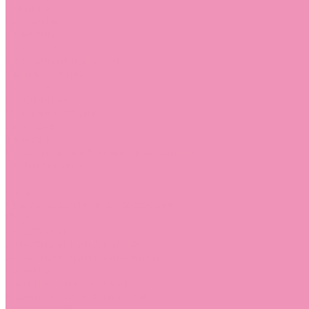
Стельки
Контакты
Помощь
Покупки
Помощь покупателю
Вопрос - ответ
Бренды
Коллекции
Готовые образы
Компания
Новости
Политика конфиденциальности
Сертификаты
...
Каталог
Одежда, обувь и аксессуары
Обувь
Аквастоки
Аквастоки для девочек
Аквастоки для мальчиков
Балетки
Балетки для девочек
Балетки для мальчиков