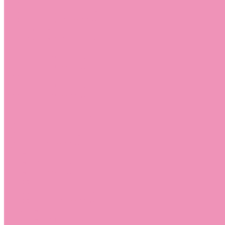
Босоножки
Босоножки для девочек
Босоножки для мальчиков
Ботильоны
Ботильоны для девочек
Ботинки
Ботинки для девочек
Ботинки для мальчиков
Валенки
Валенки для девочек
Валенки для мальчиков
Джазовки
Джазовки для девочек
Дутики
Дутики для девочек
Дутики для мальчиков
Кеды
Кеды для девочек
Кеды для мальчиков
Кроссовки
Кроссовки для девочек
Кроссовки для мальчиков
Лоферы
Лоферы для девочек