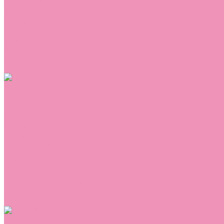
Сникеры
Сноубутсы
Тапочки
Топсайдеры
Туфли
Угги
Чешки
Шлепанцы
Одежда
Брюки
Ветровки
Джемперы и толстовки
Домашняя одежда
Комбинезоны
Комплекты
Конверты
Куртки
Платья
Полукомбинезоны
Пуховики
Туники
Аксессуары