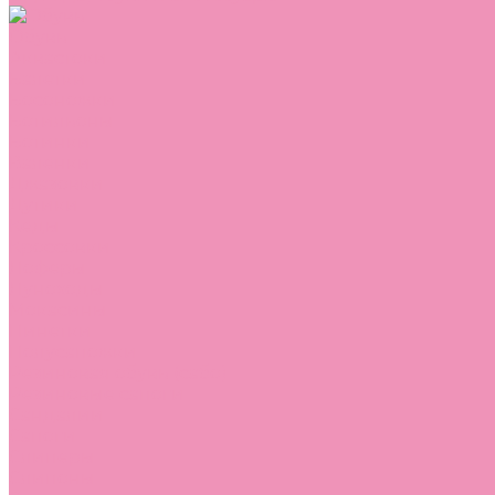
Обувь
Аквастоки
Балетки
Босоножки
Ботильоны
Ботинки
Валенки
Джазовки
Дутики
Кеды
Кроссовки
Лоферы
Луноходы
Мокасины
Пинетки
Полусапожки
Резиновая обувь (сабо)
Резиновые сапоги
Сандалии
Сапоги
Слиперы
Слипоны