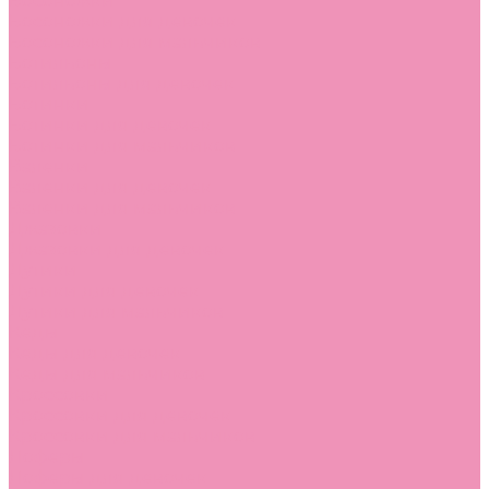
Босоножки
Босоножки для девочек
Босоножки для мальчиков
Ботильоны
Ботильоны для девочек
Ботинки
Ботинки для девочек
Ботинки для мальчиков
Валенки
Валенки для девочек
Валенки для мальчиков
Джазовки
Джазовки для девочек
Дутики
Дутики для девочек
Дутики для мальчиков
Кеды
Кеды для девочек
Кеды для мальчиков
Кроссовки
Кроссовки для девочек
Кроссовки для мальчиков
Лоферы
Лоферы для девочек