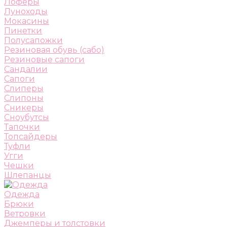
Лоферы
Луноходы
Мокасины
Пинетки
Полусапожки
Резиновая обувь (сабо)
Резиновые сапоги
Сандалии
Сапоги
Слиперы
Слипоны
Сникеры
Сноубутсы
Тапочки
Топсайдеры
Туфли
Угги
Чешки
Шлепанцы
Одежда
Брюки
Ветровки
Джемперы и толстовки