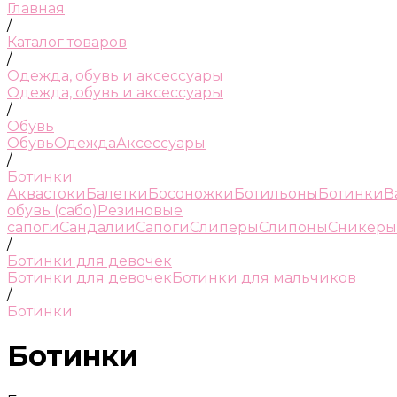
Главная
/
Каталог товаров
/
Одежда, обувь и аксессуары
Одежда, обувь и аксессуары
/
Обувь
Обувь
Одежда
Аксессуары
/
Ботинки
Аквастоки
Балетки
Босоножки
Ботильоны
Ботинки
В
обувь (сабо)
Резиновые
сапоги
Сандалии
Сапоги
Слиперы
Слипоны
Сникеры
/
Ботинки для девочек
Ботинки для девочек
Ботинки для мальчиков
/
Ботинки
Ботинки