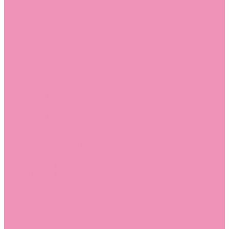
Слиперы
Слиперы для девочек
Слиперы для мальчиков
Слипоны
Слипоны для девочек
Слипоны для мальчиков
Сникеры
Сникеры для девочек
Сникеры для мальчиков
Сноубутсы
Сноубутсы для девочек
Сноубутсы для мальчиков
Тапочки
Тапочки для девочек
Тапочки для мальчиков
Топсайдеры
Топсайдеры для девочек
Топсайдеры для мальчиков
Туфли
Туфли для девочек
Туфли для мальчиков
Угги
Угги для девочек