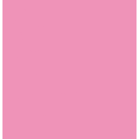
Стельки
Контакты
Помощь
Покупки
Помощь покупателю
Вопрос - ответ
Бренды
Коллекции
Готовые образы
Компания
Новости
Политика конфиденциальности
Сертификаты
...
Каталог
Одежда, обувь и аксессуары
Обувь
Аквастоки
Аквастоки для девочек
Аквастоки для мальчиков
Балетки
Балетки для девочек
Балетки для мальчиков