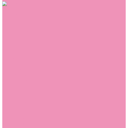
Обувь
Аквастоки
Балетки
Босоножки
Ботильоны
Ботинки
Валенки
Джазовки
Дутики
Кеды
Кроссовки
Лоферы
Луноходы
Мокасины
Пинетки
Полусапожки
Резиновая обувь (сабо)
Резиновые сапоги
Сандалии
Сапоги
Слиперы
Слипоны