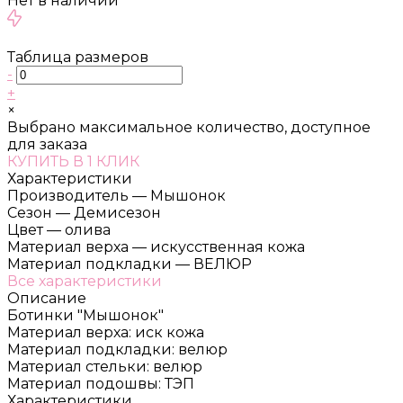
Нет в наличии
Таблица размеров
-
+
×
Выбрано максимальное количество, доступное
для заказа
КУПИТЬ В 1 КЛИК
Характеристики
Производитель
—
Мышонок
Сезон
—
Демисезон
Цвет
—
олива
Материал верха
—
искусственная кожа
Материал подкладки
—
ВЕЛЮР
Все характеристики
Описание
Ботинки "Мышонок"
Материал верха: иск кожа
Материал подкладки: велюр
Материал стельки: велюр
Материал подошвы: ТЭП
Характеристики