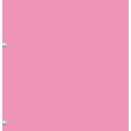
Сникеры
Сноубутсы
Тапочки
Топсайдеры
Туфли
Угги
Чешки
Шлепанцы
Одежда
Брюки
Ветровки
Джемперы и толстовки
Домашняя одежда
Комбинезоны
Комплекты
Конверты
Куртки
Платья
Полукомбинезоны
Пуховики
Туники
Аксессуары