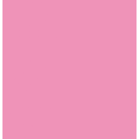
Угги для мальчиков
Чешки
Чешки для девочек
Чешки для мальчиков
Шлепанцы
Шлепанцы для девочек
Шлепанцы для мальчиков
Одежда
Брюки
Ветровки
Джемперы и толстовки
Домашняя одежда
Пижамы
Комбинезоны
Комплекты
Конверты
Куртки
Платья
Полукомбинезоны
Пуховики
Туники
Аксессуары
Стельки
Контакты