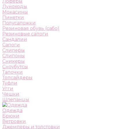
Лоферы
Луноходы
Мокасины
Пинетки
Полусапожки
Резиновая обувь (сабо)
Резиновые сапоги
Сандалии
Сапоги
Слиперы
Слипоны
Сникеры
Сноубутсы
Тапочки
Топсайдеры
Туфли
Угги
Чешки
Шлепанцы
Одежда
Брюки
Ветровки
Джемперы и толстовки