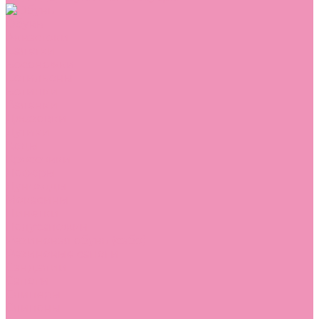
Обувь
Аквастоки
Балетки
Босоножки
Ботильоны
Ботинки
Валенки
Джазовки
Дутики
Кеды
Кроссовки
Лоферы
Луноходы
Мокасины
Пинетки
Полусапожки
Резиновая обувь (сабо)
Резиновые сапоги
Сандалии
Сапоги
Слиперы
Слипоны