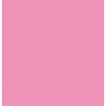
Стельки
Контакты
Помощь
Покупки
Помощь покупателю
Вопрос - ответ
Бренды
Коллекции
Готовые образы
Компания
Новости
Политика конфиденциальности
Сертификаты
...
Каталог
Одежда, обувь и аксессуары
Обувь
Аквастоки
Аквастоки для девочек
Аквастоки для мальчиков
Балетки
Балетки для девочек
Балетки для мальчиков