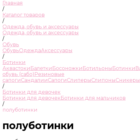
Главная
/
Каталог товаров
/
Одежда, обувь и аксессуары
Одежда, обувь и аксессуары
/
Обувь
Обувь
Одежда
Аксессуары
/
Ботинки
Аквастоки
Балетки
Босоножки
Ботильоны
Ботинки
В
обувь (сабо)
Резиновые
сапоги
Сандалии
Сапоги
Слиперы
Слипоны
Сникеры
/
Ботинки для девочек
Ботинки для девочек
Ботинки для мальчиков
/
полуботинки
полуботинки