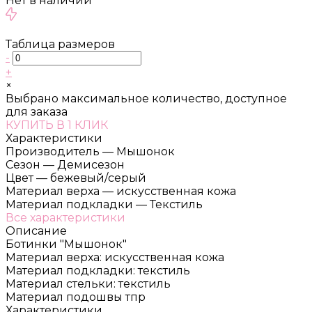
Нет в наличии
Таблица размеров
-
+
×
Выбрано максимальное количество, доступное
для заказа
КУПИТЬ В 1 КЛИК
Характеристики
Производитель
—
Мышонок
Сезон
—
Демисезон
Цвет
—
бежевый/серый
Материал верха
—
искусственная кожа
Материал подкладки
—
Текстиль
Все характеристики
Описание
Ботинки "Мышонок"
Материал верха: искусственная кожа
Материал подкладки: текстиль
Материал стельки: текстиль
Материал подошвы тпр
Характеристики