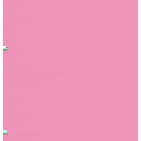
Сникеры
Сноубутсы
Тапочки
Топсайдеры
Туфли
Угги
Чешки
Шлепанцы
Одежда
Брюки
Ветровки
Джемперы и толстовки
Домашняя одежда
Комбинезоны
Комплекты
Конверты
Куртки
Платья
Полукомбинезоны
Пуховики
Туники
Аксессуары