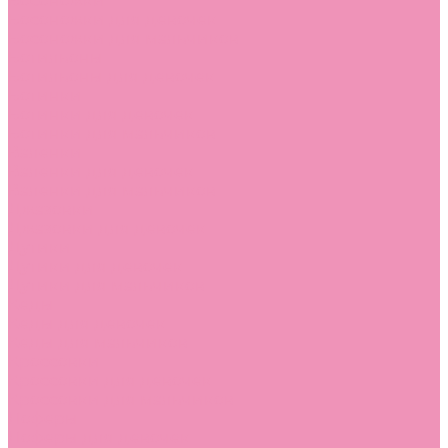
Босоножки
Босоножки для девочек
Босоножки для мальчиков
Ботильоны
Ботильоны для девочек
Ботинки
Ботинки для девочек
Ботинки для мальчиков
Валенки
Валенки для девочек
Валенки для мальчиков
Джазовки
Джазовки для девочек
Дутики
Дутики для девочек
Дутики для мальчиков
Кеды
Кеды для девочек
Кеды для мальчиков
Кроссовки
Кроссовки для девочек
Кроссовки для мальчиков
Лоферы
Лоферы для девочек