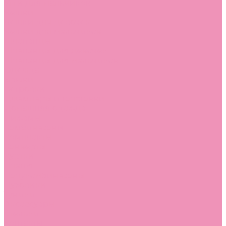
Угги для мальчиков
Чешки
Чешки для девочек
Чешки для мальчиков
Шлепанцы
Шлепанцы для девочек
Шлепанцы для мальчиков
Одежда
Брюки
Ветровки
Джемперы и толстовки
Домашняя одежда
Пижамы
Комбинезоны
Комплекты
Конверты
Куртки
Платья
Полукомбинезоны
Пуховики
Туники
Аксессуары
Стельки
Контакты