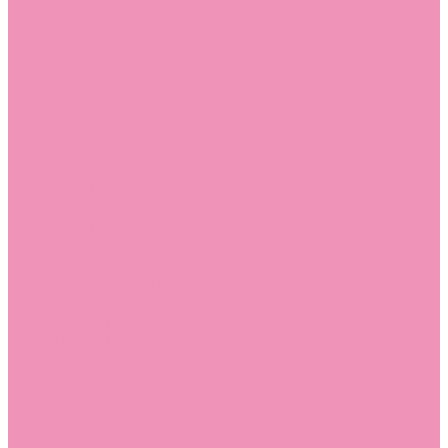
Слиперы
Слиперы для девочек
Слиперы для мальчиков
Слипоны
Слипоны для девочек
Слипоны для мальчиков
Сникеры
Сникеры для девочек
Сникеры для мальчиков
Сноубутсы
Сноубутсы для девочек
Сноубутсы для мальчиков
Тапочки
Тапочки для девочек
Тапочки для мальчиков
Топсайдеры
Топсайдеры для девочек
Топсайдеры для мальчиков
Туфли
Туфли для девочек
Туфли для мальчиков
Угги
Угги для девочек