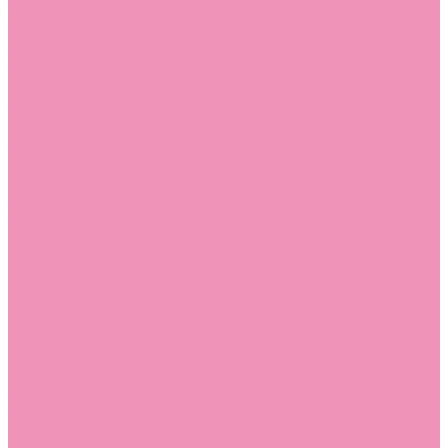
Угги для мальчиков
Чешки
Чешки для девочек
Чешки для мальчиков
Шлепанцы
Шлепанцы для девочек
Шлепанцы для мальчиков
Одежда
Брюки
Ветровки
Джемперы и толстовки
Домашняя одежда
Пижамы
Комбинезоны
Комплекты
Конверты
Куртки
Платья
Полукомбинезоны
Пуховики
Туники
Аксессуары
Стельки
Контакты