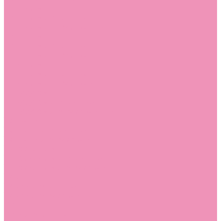
Слиперы
Слиперы для девочек
Слиперы для мальчиков
Слипоны
Слипоны для девочек
Слипоны для мальчиков
Сникеры
Сникеры для девочек
Сникеры для мальчиков
Сноубутсы
Сноубутсы для девочек
Сноубутсы для мальчиков
Тапочки
Тапочки для девочек
Тапочки для мальчиков
Топсайдеры
Топсайдеры для девочек
Топсайдеры для мальчиков
Туфли
Туфли для девочек
Туфли для мальчиков
Угги
Угги для девочек