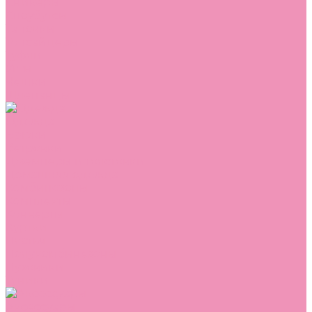
Сникеры
Сноубутсы
Тапочки
Топсайдеры
Туфли
Угги
Чешки
Шлепанцы
Одежда
Брюки
Ветровки
Джемперы и толстовки
Домашняя одежда
Комбинезоны
Комплекты
Конверты
Куртки
Платья
Полукомбинезоны
Пуховики
Туники
Аксессуары