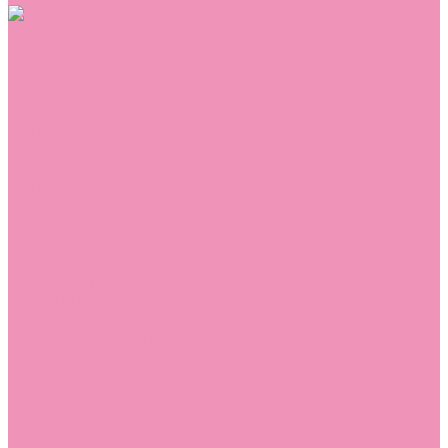
Обувь
Аквастоки
Балетки
Босоножки
Ботильоны
Ботинки
Валенки
Джазовки
Дутики
Кеды
Кроссовки
Лоферы
Луноходы
Мокасины
Пинетки
Полусапожки
Резиновая обувь (сабо)
Резиновые сапоги
Сандалии
Сапоги
Слиперы
Слипоны