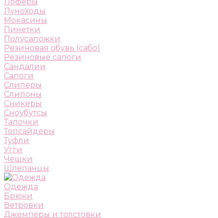
Лоферы
Луноходы
Мокасины
Пинетки
Полусапожки
Резиновая обувь (сабо)
Резиновые сапоги
Сандалии
Сапоги
Слиперы
Слипоны
Сникеры
Сноубутсы
Тапочки
Топсайдеры
Туфли
Угги
Чешки
Шлепанцы
Одежда
Брюки
Ветровки
Джемперы и толстовки