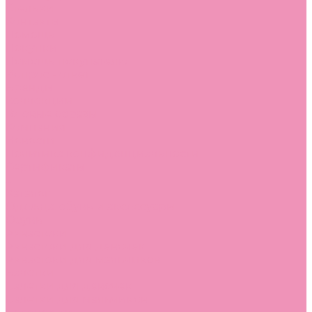
Стельки
Контакты
Помощь
Покупки
Помощь покупателю
Вопрос - ответ
Бренды
Коллекции
Готовые образы
Компания
Новости
Политика конфиденциальности
Сертификаты
...
Каталог
Одежда, обувь и аксессуары
Обувь
Аквастоки
Аквастоки для девочек
Аквастоки для мальчиков
Балетки
Балетки для девочек
Балетки для мальчиков