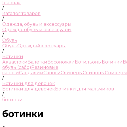
Главная
/
Каталог товаров
/
Одежда, обувь и аксессуары
Одежда, обувь и аксессуары
/
Обувь
Обувь
Одежда
Аксессуары
/
Ботинки
Аквастоки
Балетки
Босоножки
Ботильоны
Ботинки
В
обувь (сабо)
Резиновые
сапоги
Сандалии
Сапоги
Слиперы
Слипоны
Сникеры
/
Ботинки для девочек
Ботинки для девочек
Ботинки для мальчиков
/
ботинки
ботинки