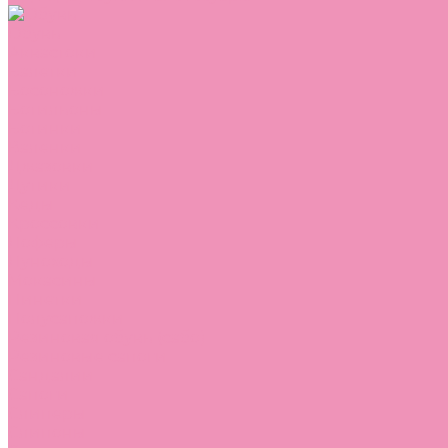
Обувь
Аквастоки
Балетки
Босоножки
Ботильоны
Ботинки
Валенки
Джазовки
Дутики
Кеды
Кроссовки
Лоферы
Луноходы
Мокасины
Пинетки
Полусапожки
Резиновая обувь (сабо)
Резиновые сапоги
Сандалии
Сапоги
Слиперы
Слипоны