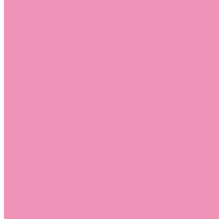
Стельки
Контакты
Помощь
Покупки
Помощь покупателю
Вопрос - ответ
Бренды
Коллекции
Готовые образы
Компания
Новости
Политика конфиденциальности
Сертификаты
...
Каталог
Одежда, обувь и аксессуары
Обувь
Аквастоки
Аквастоки для девочек
Аквастоки для мальчиков
Балетки
Балетки для девочек
Балетки для мальчиков