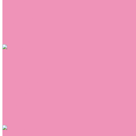
Сникеры
Сноубутсы
Тапочки
Топсайдеры
Туфли
Угги
Чешки
Шлепанцы
Одежда
Брюки
Ветровки
Джемперы и толстовки
Домашняя одежда
Комбинезоны
Комплекты
Конверты
Куртки
Платья
Полукомбинезоны
Пуховики
Туники
Аксессуары