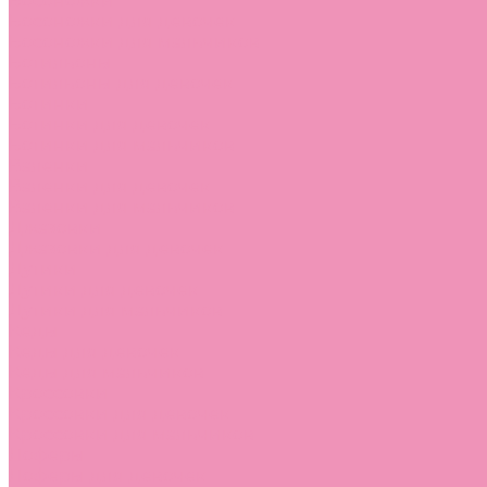
Босоножки
Босоножки для девочек
Босоножки для мальчиков
Ботильоны
Ботильоны для девочек
Ботинки
Ботинки для девочек
Ботинки для мальчиков
Валенки
Валенки для девочек
Валенки для мальчиков
Джазовки
Джазовки для девочек
Дутики
Дутики для девочек
Дутики для мальчиков
Кеды
Кеды для девочек
Кеды для мальчиков
Кроссовки
Кроссовки для девочек
Кроссовки для мальчиков
Лоферы
Лоферы для девочек