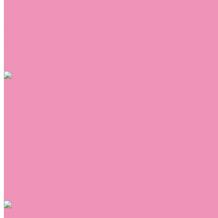
Сникеры
Сноубутсы
Тапочки
Топсайдеры
Туфли
Угги
Чешки
Шлепанцы
Одежда
Брюки
Ветровки
Джемперы и толстовки
Домашняя одежда
Комбинезоны
Комплекты
Конверты
Куртки
Платья
Полукомбинезоны
Пуховики
Туники
Аксессуары