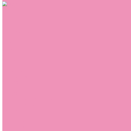
Обувь
Аквастоки
Балетки
Босоножки
Ботильоны
Ботинки
Валенки
Джазовки
Дутики
Кеды
Кроссовки
Лоферы
Луноходы
Мокасины
Пинетки
Полусапожки
Резиновая обувь (сабо)
Резиновые сапоги
Сандалии
Сапоги
Слиперы
Слипоны