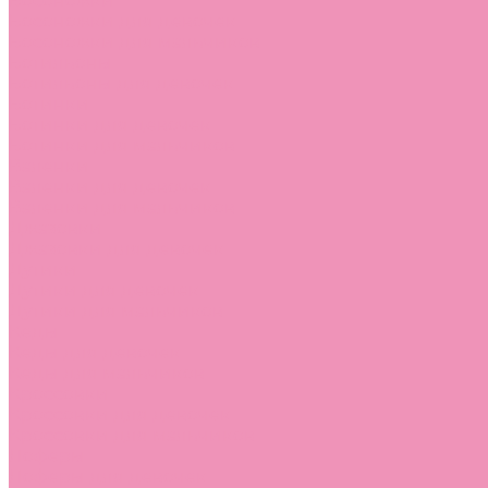
Босоножки
Босоножки для девочек
Босоножки для мальчиков
Ботильоны
Ботильоны для девочек
Ботинки
Ботинки для девочек
Ботинки для мальчиков
Валенки
Валенки для девочек
Валенки для мальчиков
Джазовки
Джазовки для девочек
Дутики
Дутики для девочек
Дутики для мальчиков
Кеды
Кеды для девочек
Кеды для мальчиков
Кроссовки
Кроссовки для девочек
Кроссовки для мальчиков
Лоферы
Лоферы для девочек