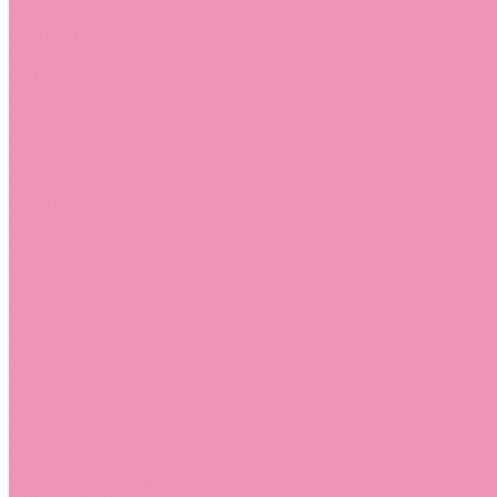
Стельки
Контакты
Помощь
Покупки
Помощь покупателю
Вопрос - ответ
Бренды
Коллекции
Готовые образы
Компания
Новости
Политика конфиденциальности
Сертификаты
...
Каталог
Одежда, обувь и аксессуары
Обувь
Аквастоки
Аквастоки для девочек
Аквастоки для мальчиков
Балетки
Балетки для девочек
Балетки для мальчиков