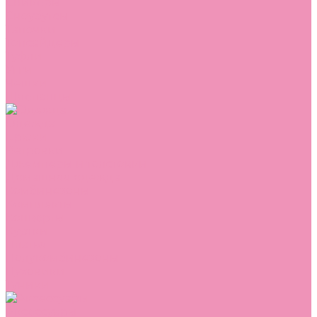
Сникеры
Сноубутсы
Тапочки
Топсайдеры
Туфли
Угги
Чешки
Шлепанцы
Одежда
Брюки
Ветровки
Джемперы и толстовки
Домашняя одежда
Комбинезоны
Комплекты
Конверты
Куртки
Платья
Полукомбинезоны
Пуховики
Туники
Аксессуары