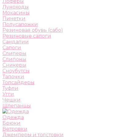
Лоферы
Луноходы
Мокасины
Пинетки
Полусапожки
Резиновая обувь (сабо)
Резиновые сапоги
Сандалии
Сапоги
Слиперы
Слипоны
Сникеры
Сноубутсы
Тапочки
Топсайдеры
Туфли
Угги
Чешки
Шлепанцы
Одежда
Брюки
Ветровки
Джемперы и толстовки