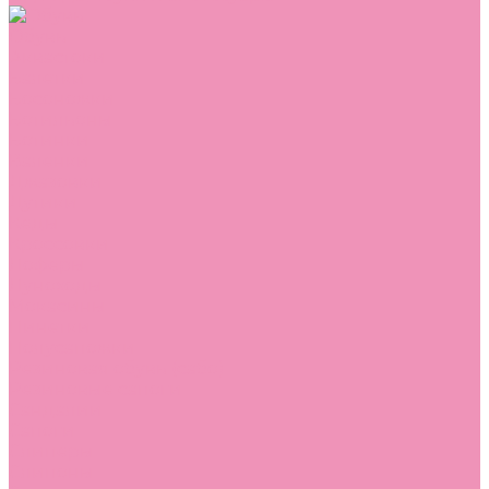
Обувь
Аквастоки
Балетки
Босоножки
Ботильоны
Ботинки
Валенки
Джазовки
Дутики
Кеды
Кроссовки
Лоферы
Луноходы
Мокасины
Пинетки
Полусапожки
Резиновая обувь (сабо)
Резиновые сапоги
Сандалии
Сапоги
Слиперы
Слипоны