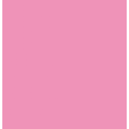
Слиперы
Слиперы для девочек
Слиперы для мальчиков
Слипоны
Слипоны для девочек
Слипоны для мальчиков
Сникеры
Сникеры для девочек
Сникеры для мальчиков
Сноубутсы
Сноубутсы для девочек
Сноубутсы для мальчиков
Тапочки
Тапочки для девочек
Тапочки для мальчиков
Топсайдеры
Топсайдеры для девочек
Топсайдеры для мальчиков
Туфли
Туфли для девочек
Туфли для мальчиков
Угги
Угги для девочек