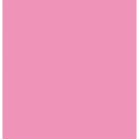
Стельки
Контакты
Помощь
Покупки
Помощь покупателю
Вопрос - ответ
Бренды
Коллекции
Готовые образы
Компания
Новости
Политика конфиденциальности
Сертификаты
...
Каталог
Одежда, обувь и аксессуары
Обувь
Аквастоки
Аквастоки для девочек
Аквастоки для мальчиков
Балетки
Балетки для девочек
Балетки для мальчиков