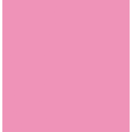
Босоножки
Босоножки для девочек
Босоножки для мальчиков
Ботильоны
Ботильоны для девочек
Ботинки
Ботинки для девочек
Ботинки для мальчиков
Валенки
Валенки для девочек
Валенки для мальчиков
Джазовки
Джазовки для девочек
Дутики
Дутики для девочек
Дутики для мальчиков
Кеды
Кеды для девочек
Кеды для мальчиков
Кроссовки
Кроссовки для девочек
Кроссовки для мальчиков
Лоферы
Лоферы для девочек