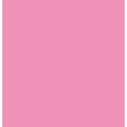
Угги для мальчиков
Чешки
Чешки для девочек
Чешки для мальчиков
Шлепанцы
Шлепанцы для девочек
Шлепанцы для мальчиков
Одежда
Брюки
Ветровки
Джемперы и толстовки
Домашняя одежда
Пижамы
Комбинезоны
Комплекты
Конверты
Куртки
Платья
Полукомбинезоны
Пуховики
Туники
Аксессуары
Стельки
Контакты