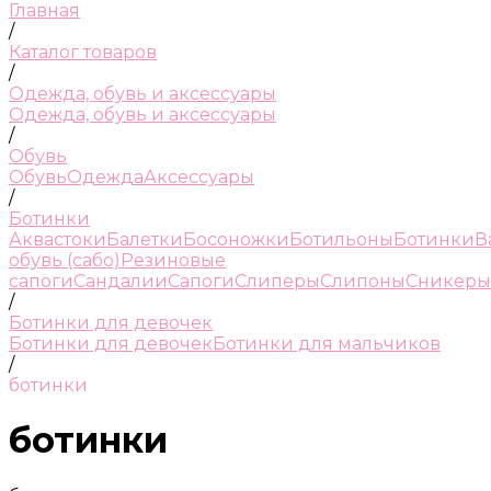
Главная
/
Каталог товаров
/
Одежда, обувь и аксессуары
Одежда, обувь и аксессуары
/
Обувь
Обувь
Одежда
Аксессуары
/
Ботинки
Аквастоки
Балетки
Босоножки
Ботильоны
Ботинки
В
обувь (сабо)
Резиновые
сапоги
Сандалии
Сапоги
Слиперы
Слипоны
Сникеры
/
Ботинки для девочек
Ботинки для девочек
Ботинки для мальчиков
/
ботинки
ботинки