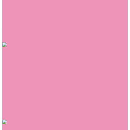
Сникеры
Сноубутсы
Тапочки
Топсайдеры
Туфли
Угги
Чешки
Шлепанцы
Одежда
Брюки
Ветровки
Джемперы и толстовки
Домашняя одежда
Комбинезоны
Комплекты
Конверты
Куртки
Платья
Полукомбинезоны
Пуховики
Туники
Аксессуары