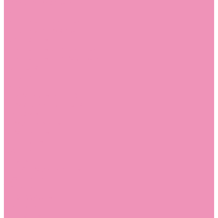
Угги для мальчиков
Чешки
Чешки для девочек
Чешки для мальчиков
Шлепанцы
Шлепанцы для девочек
Шлепанцы для мальчиков
Одежда
Брюки
Ветровки
Джемперы и толстовки
Домашняя одежда
Пижамы
Комбинезоны
Комплекты
Конверты
Куртки
Платья
Полукомбинезоны
Пуховики
Туники
Аксессуары
Стельки
Контакты