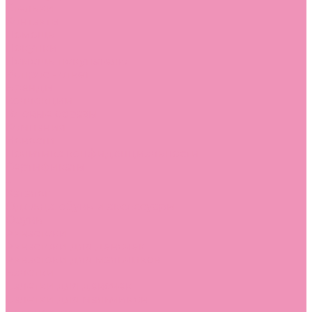
Стельки
Контакты
Помощь
Покупки
Помощь покупателю
Вопрос - ответ
Бренды
Коллекции
Готовые образы
Компания
Новости
Политика конфиденциальности
Сертификаты
...
Каталог
Одежда, обувь и аксессуары
Обувь
Аквастоки
Аквастоки для девочек
Аквастоки для мальчиков
Балетки
Балетки для девочек
Балетки для мальчиков