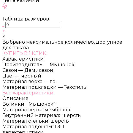
Нет в наличии
Таблица размеров
-
+
×
Выбрано максимальное количество, доступное
для заказа
КУПИТЬ В 1 КЛИК
Характеристики
Производитель
—
Мышонок
Сезон
—
Демисезон
Цвет
—
черный
Материал верха
—
пэ
Материал подкладки
—
Текстиль
Все характеристики
Описание
Ботинки "Мышонок"
Материал верха: мембрана
Внутренний материал: шерсть
Материал стельки: шерсть
Материал подошвы: ТЭП
Характеристики