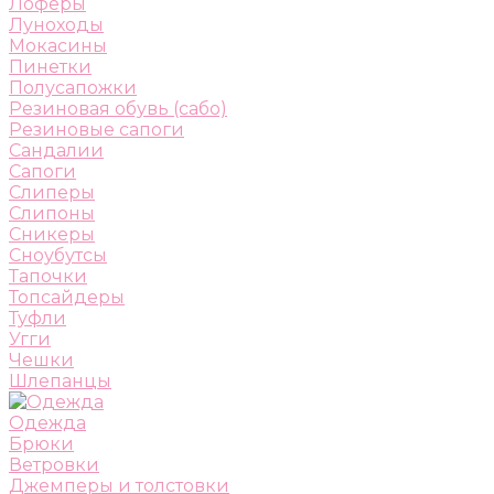
Лоферы
Луноходы
Мокасины
Пинетки
Полусапожки
Резиновая обувь (сабо)
Резиновые сапоги
Сандалии
Сапоги
Слиперы
Слипоны
Сникеры
Сноубутсы
Тапочки
Топсайдеры
Туфли
Угги
Чешки
Шлепанцы
Одежда
Брюки
Ветровки
Джемперы и толстовки