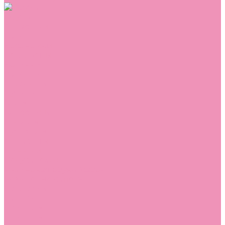
Обувь
Аквастоки
Балетки
Босоножки
Ботильоны
Ботинки
Валенки
Джазовки
Дутики
Кеды
Кроссовки
Лоферы
Луноходы
Мокасины
Пинетки
Полусапожки
Резиновая обувь (сабо)
Резиновые сапоги
Сандалии
Сапоги
Слиперы
Слипоны