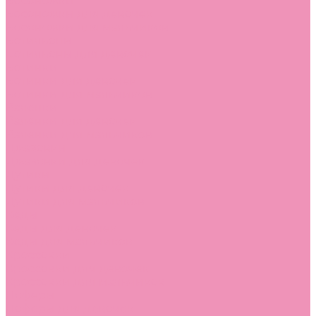
Босоножки
Босоножки для девочек
Босоножки для мальчиков
Ботильоны
Ботильоны для девочек
Ботинки
Ботинки для девочек
Ботинки для мальчиков
Валенки
Валенки для девочек
Валенки для мальчиков
Джазовки
Джазовки для девочек
Дутики
Дутики для девочек
Дутики для мальчиков
Кеды
Кеды для девочек
Кеды для мальчиков
Кроссовки
Кроссовки для девочек
Кроссовки для мальчиков
Лоферы
Лоферы для девочек