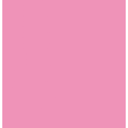
Слиперы
Слиперы для девочек
Слиперы для мальчиков
Слипоны
Слипоны для девочек
Слипоны для мальчиков
Сникеры
Сникеры для девочек
Сникеры для мальчиков
Сноубутсы
Сноубутсы для девочек
Сноубутсы для мальчиков
Тапочки
Тапочки для девочек
Тапочки для мальчиков
Топсайдеры
Топсайдеры для девочек
Топсайдеры для мальчиков
Туфли
Туфли для девочек
Туфли для мальчиков
Угги
Угги для девочек