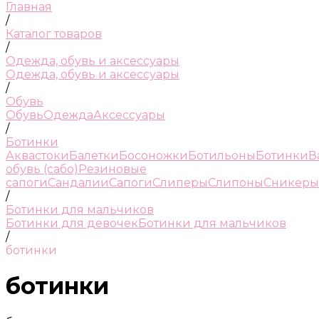
Главная
/
Каталог товаров
/
Одежда, обувь и аксессуары
Одежда, обувь и аксессуары
/
Обувь
Обувь
Одежда
Аксессуары
/
Ботинки
Аквастоки
Балетки
Босоножки
Ботильоны
Ботинки
В
обувь (сабо)
Резиновые
сапоги
Сандалии
Сапоги
Слиперы
Слипоны
Сникеры
/
Ботинки для мальчиков
Ботинки для девочек
Ботинки для мальчиков
/
ботинки
ботинки