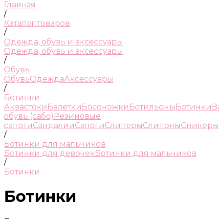
Главная
/
Каталог товаров
/
Одежда, обувь и аксессуары
Одежда, обувь и аксессуары
/
Обувь
Обувь
Одежда
Аксессуары
/
Ботинки
Аквастоки
Балетки
Босоножки
Ботильоны
Ботинки
В
обувь (сабо)
Резиновые
сапоги
Сандалии
Сапоги
Слиперы
Слипоны
Сникеры
/
Ботинки для мальчиков
Ботинки для девочек
Ботинки для мальчиков
/
Ботинки
Ботинки