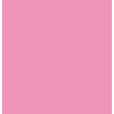
Стельки
Контакты
Помощь
Покупки
Помощь покупателю
Вопрос - ответ
Бренды
Коллекции
Готовые образы
Компания
Новости
Политика конфиденциальности
Сертификаты
...
Каталог
Одежда, обувь и аксессуары
Обувь
Аквастоки
Аквастоки для девочек
Аквастоки для мальчиков
Балетки
Балетки для девочек
Балетки для мальчиков