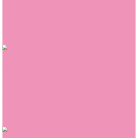
Сникеры
Сноубутсы
Тапочки
Топсайдеры
Туфли
Угги
Чешки
Шлепанцы
Одежда
Брюки
Ветровки
Джемперы и толстовки
Домашняя одежда
Комбинезоны
Комплекты
Конверты
Куртки
Платья
Полукомбинезоны
Пуховики
Туники
Аксессуары