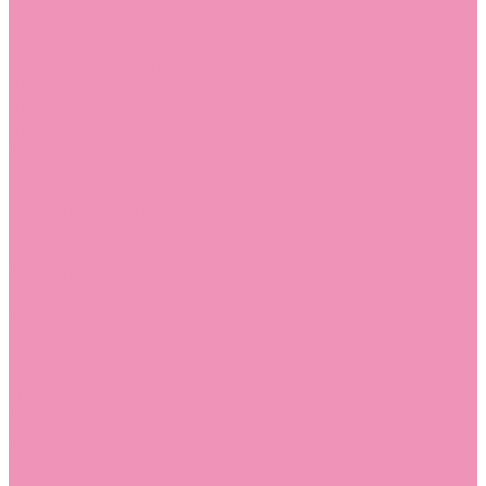
Угги для мальчиков
Чешки
Чешки для девочек
Чешки для мальчиков
Шлепанцы
Шлепанцы для девочек
Шлепанцы для мальчиков
Одежда
Брюки
Ветровки
Джемперы и толстовки
Домашняя одежда
Пижамы
Комбинезоны
Комплекты
Конверты
Куртки
Платья
Полукомбинезоны
Пуховики
Туники
Аксессуары
Стельки
Контакты