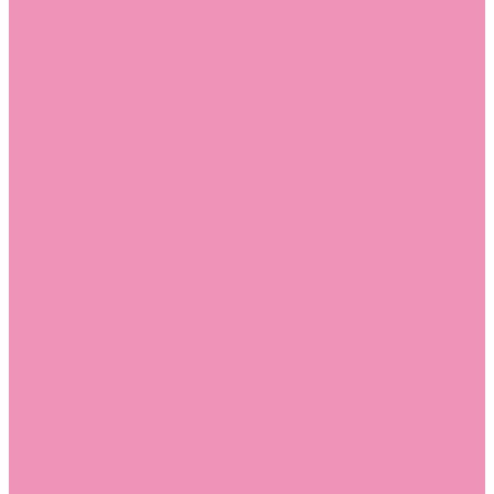
Слиперы
Слиперы для девочек
Слиперы для мальчиков
Слипоны
Слипоны для девочек
Слипоны для мальчиков
Сникеры
Сникеры для девочек
Сникеры для мальчиков
Сноубутсы
Сноубутсы для девочек
Сноубутсы для мальчиков
Тапочки
Тапочки для девочек
Тапочки для мальчиков
Топсайдеры
Топсайдеры для девочек
Топсайдеры для мальчиков
Туфли
Туфли для девочек
Туфли для мальчиков
Угги
Угги для девочек