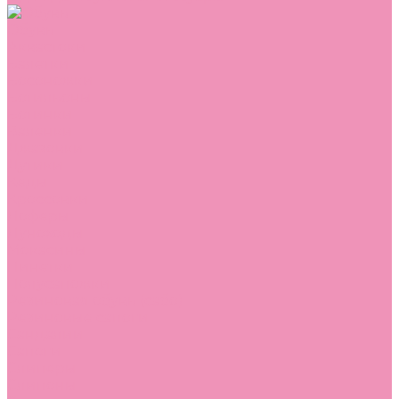
Обувь
Аквастоки
Балетки
Босоножки
Ботильоны
Ботинки
Валенки
Джазовки
Дутики
Кеды
Кроссовки
Лоферы
Луноходы
Мокасины
Пинетки
Полусапожки
Резиновая обувь (сабо)
Резиновые сапоги
Сандалии
Сапоги
Слиперы
Слипоны