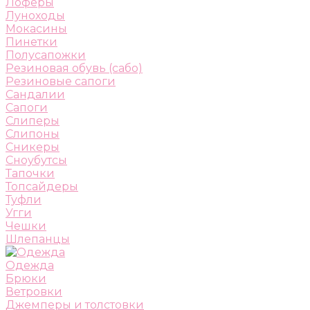
Лоферы
Луноходы
Мокасины
Пинетки
Полусапожки
Резиновая обувь (сабо)
Резиновые сапоги
Сандалии
Сапоги
Слиперы
Слипоны
Сникеры
Сноубутсы
Тапочки
Топсайдеры
Туфли
Угги
Чешки
Шлепанцы
Одежда
Брюки
Ветровки
Джемперы и толстовки