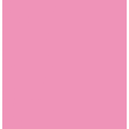
Босоножки
Босоножки для девочек
Босоножки для мальчиков
Ботильоны
Ботильоны для девочек
Ботинки
Ботинки для девочек
Ботинки для мальчиков
Валенки
Валенки для девочек
Валенки для мальчиков
Джазовки
Джазовки для девочек
Дутики
Дутики для девочек
Дутики для мальчиков
Кеды
Кеды для девочек
Кеды для мальчиков
Кроссовки
Кроссовки для девочек
Кроссовки для мальчиков
Лоферы
Лоферы для девочек