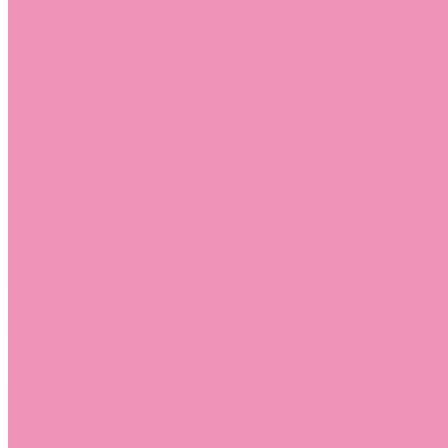
Стельки
Контакты
Помощь
Покупки
Помощь покупателю
Вопрос - ответ
Бренды
Коллекции
Готовые образы
Компания
Новости
Политика конфиденциальности
Сертификаты
...
Каталог
Одежда, обувь и аксессуары
Обувь
Аквастоки
Аквастоки для девочек
Аквастоки для мальчиков
Балетки
Балетки для девочек
Балетки для мальчиков