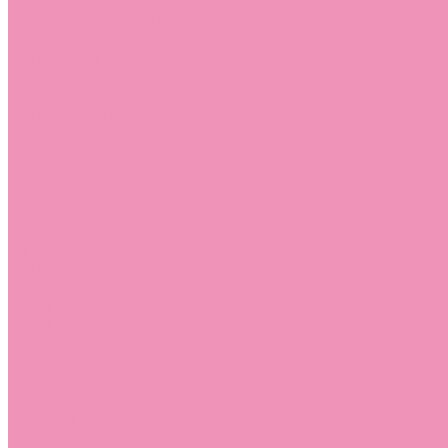
Босоножки
Босоножки для девочек
Босоножки для мальчиков
Ботильоны
Ботильоны для девочек
Ботинки
Ботинки для девочек
Ботинки для мальчиков
Валенки
Валенки для девочек
Валенки для мальчиков
Джазовки
Джазовки для девочек
Дутики
Дутики для девочек
Дутики для мальчиков
Кеды
Кеды для девочек
Кеды для мальчиков
Кроссовки
Кроссовки для девочек
Кроссовки для мальчиков
Лоферы
Лоферы для девочек