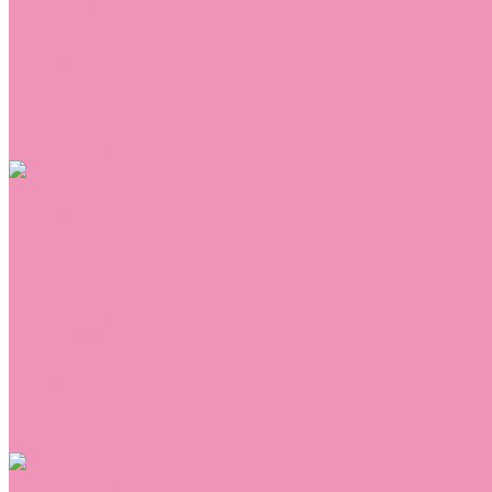
Сникеры
Сноубутсы
Тапочки
Топсайдеры
Туфли
Угги
Чешки
Шлепанцы
Одежда
Брюки
Ветровки
Джемперы и толстовки
Домашняя одежда
Комбинезоны
Комплекты
Конверты
Куртки
Платья
Полукомбинезоны
Пуховики
Туники
Аксессуары