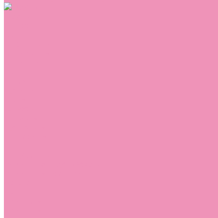
Обувь
Аквастоки
Балетки
Босоножки
Ботильоны
Ботинки
Валенки
Джазовки
Дутики
Кеды
Кроссовки
Лоферы
Луноходы
Мокасины
Пинетки
Полусапожки
Резиновая обувь (сабо)
Резиновые сапоги
Сандалии
Сапоги
Слиперы
Слипоны