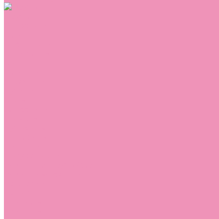
Обувь
Аквастоки
Балетки
Босоножки
Ботильоны
Ботинки
Валенки
Джазовки
Дутики
Кеды
Кроссовки
Лоферы
Луноходы
Мокасины
Пинетки
Полусапожки
Резиновая обувь (сабо)
Резиновые сапоги
Сандалии
Сапоги
Слиперы
Слипоны