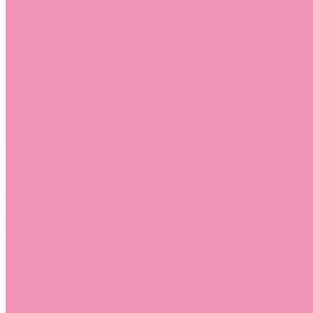
Босоножки
Босоножки для девочек
Босоножки для мальчиков
Ботильоны
Ботильоны для девочек
Ботинки
Ботинки для девочек
Ботинки для мальчиков
Валенки
Валенки для девочек
Валенки для мальчиков
Джазовки
Джазовки для девочек
Дутики
Дутики для девочек
Дутики для мальчиков
Кеды
Кеды для девочек
Кеды для мальчиков
Кроссовки
Кроссовки для девочек
Кроссовки для мальчиков
Лоферы
Лоферы для девочек