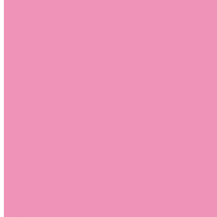
Стельки
Контакты
Помощь
Покупки
Помощь покупателю
Вопрос - ответ
Бренды
Коллекции
Готовые образы
Компания
Новости
Политика конфиденциальности
Сертификаты
...
Каталог
Одежда, обувь и аксессуары
Обувь
Аквастоки
Аквастоки для девочек
Аквастоки для мальчиков
Балетки
Балетки для девочек
Балетки для мальчиков