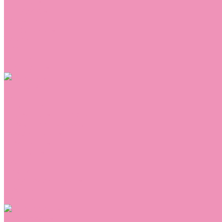
Сникеры
Сноубутсы
Тапочки
Топсайдеры
Туфли
Угги
Чешки
Шлепанцы
Одежда
Брюки
Ветровки
Джемперы и толстовки
Домашняя одежда
Комбинезоны
Комплекты
Конверты
Куртки
Платья
Полукомбинезоны
Пуховики
Туники
Аксессуары