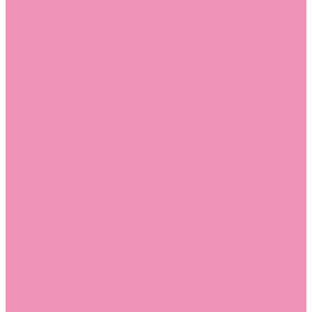
Босоножки
Босоножки для девочек
Босоножки для мальчиков
Ботильоны
Ботильоны для девочек
Ботинки
Ботинки для девочек
Ботинки для мальчиков
Валенки
Валенки для девочек
Валенки для мальчиков
Джазовки
Джазовки для девочек
Дутики
Дутики для девочек
Дутики для мальчиков
Кеды
Кеды для девочек
Кеды для мальчиков
Кроссовки
Кроссовки для девочек
Кроссовки для мальчиков
Лоферы
Лоферы для девочек