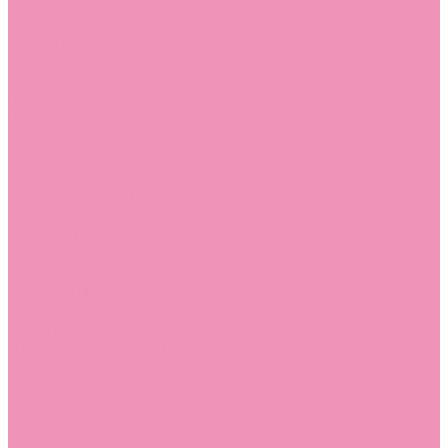
Угги для мальчиков
Чешки
Чешки для девочек
Чешки для мальчиков
Шлепанцы
Шлепанцы для девочек
Шлепанцы для мальчиков
Одежда
Брюки
Ветровки
Джемперы и толстовки
Домашняя одежда
Пижамы
Комбинезоны
Комплекты
Конверты
Куртки
Платья
Полукомбинезоны
Пуховики
Туники
Аксессуары
Стельки
Контакты