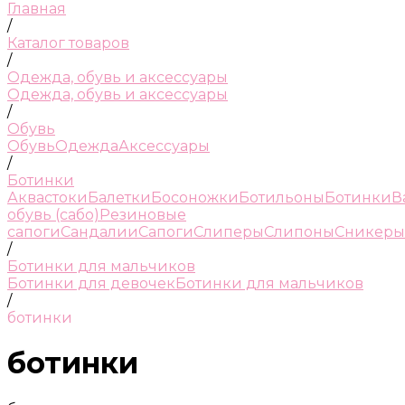
Главная
/
Каталог товаров
/
Одежда, обувь и аксессуары
Одежда, обувь и аксессуары
/
Обувь
Обувь
Одежда
Аксессуары
/
Ботинки
Аквастоки
Балетки
Босоножки
Ботильоны
Ботинки
В
обувь (сабо)
Резиновые
сапоги
Сандалии
Сапоги
Слиперы
Слипоны
Сникеры
/
Ботинки для мальчиков
Ботинки для девочек
Ботинки для мальчиков
/
ботинки
ботинки