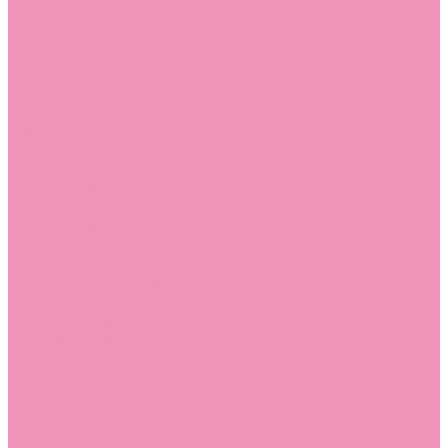
Слиперы
Слиперы для девочек
Слиперы для мальчиков
Слипоны
Слипоны для девочек
Слипоны для мальчиков
Сникеры
Сникеры для девочек
Сникеры для мальчиков
Сноубутсы
Сноубутсы для девочек
Сноубутсы для мальчиков
Тапочки
Тапочки для девочек
Тапочки для мальчиков
Топсайдеры
Топсайдеры для девочек
Топсайдеры для мальчиков
Туфли
Туфли для девочек
Туфли для мальчиков
Угги
Угги для девочек