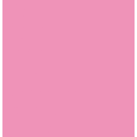
Стельки
Контакты
Помощь
Покупки
Помощь покупателю
Вопрос - ответ
Бренды
Коллекции
Готовые образы
Компания
Новости
Политика конфиденциальности
Сертификаты
...
Каталог
Одежда, обувь и аксессуары
Обувь
Аквастоки
Аквастоки для девочек
Аквастоки для мальчиков
Балетки
Балетки для девочек
Балетки для мальчиков