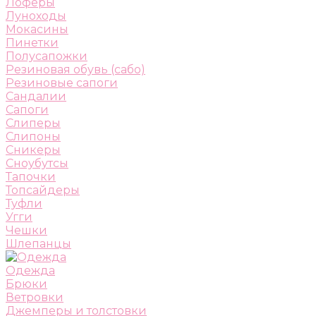
Лоферы
Луноходы
Мокасины
Пинетки
Полусапожки
Резиновая обувь (сабо)
Резиновые сапоги
Сандалии
Сапоги
Слиперы
Слипоны
Сникеры
Сноубутсы
Тапочки
Топсайдеры
Туфли
Угги
Чешки
Шлепанцы
Одежда
Брюки
Ветровки
Джемперы и толстовки