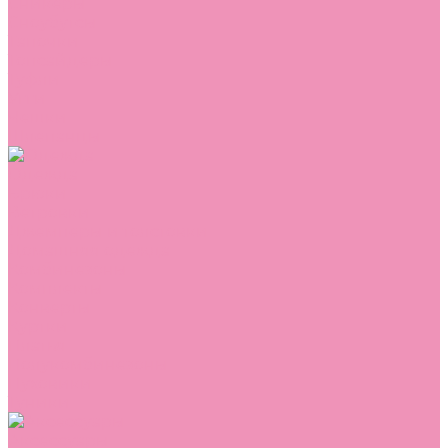
Сникеры
Сноубутсы
Тапочки
Топсайдеры
Туфли
Угги
Чешки
Шлепанцы
Одежда
Брюки
Ветровки
Джемперы и толстовки
Домашняя одежда
Комбинезоны
Комплекты
Конверты
Куртки
Платья
Полукомбинезоны
Пуховики
Туники
Аксессуары