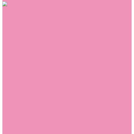
Обувь
Аквастоки
Балетки
Босоножки
Ботильоны
Ботинки
Валенки
Джазовки
Дутики
Кеды
Кроссовки
Лоферы
Луноходы
Мокасины
Пинетки
Полусапожки
Резиновая обувь (сабо)
Резиновые сапоги
Сандалии
Сапоги
Слиперы
Слипоны