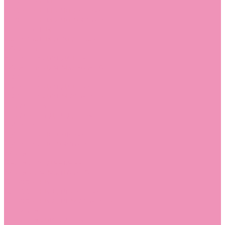
Босоножки
Босоножки для девочек
Босоножки для мальчиков
Ботильоны
Ботильоны для девочек
Ботинки
Ботинки для девочек
Ботинки для мальчиков
Валенки
Валенки для девочек
Валенки для мальчиков
Джазовки
Джазовки для девочек
Дутики
Дутики для девочек
Дутики для мальчиков
Кеды
Кеды для девочек
Кеды для мальчиков
Кроссовки
Кроссовки для девочек
Кроссовки для мальчиков
Лоферы
Лоферы для девочек