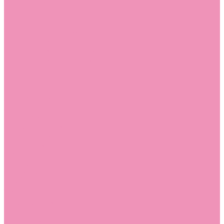
Угги для мальчиков
Чешки
Чешки для девочек
Чешки для мальчиков
Шлепанцы
Шлепанцы для девочек
Шлепанцы для мальчиков
Одежда
Брюки
Ветровки
Джемперы и толстовки
Домашняя одежда
Пижамы
Комбинезоны
Комплекты
Конверты
Куртки
Платья
Полукомбинезоны
Пуховики
Туники
Аксессуары
Стельки
Контакты