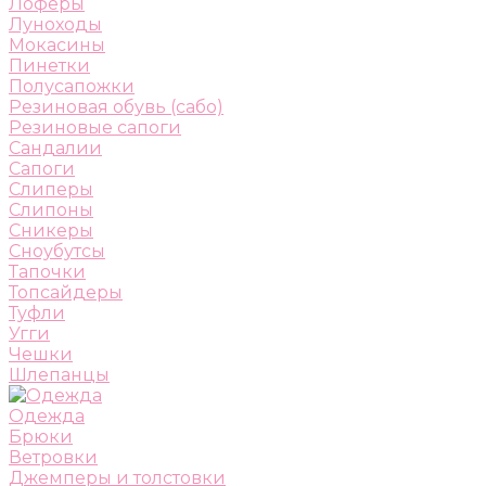
Лоферы
Луноходы
Мокасины
Пинетки
Полусапожки
Резиновая обувь (сабо)
Резиновые сапоги
Сандалии
Сапоги
Слиперы
Слипоны
Сникеры
Сноубутсы
Тапочки
Топсайдеры
Туфли
Угги
Чешки
Шлепанцы
Одежда
Брюки
Ветровки
Джемперы и толстовки