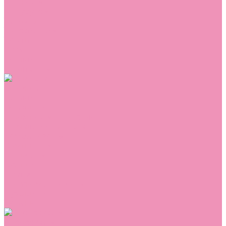
Сникеры
Сноубутсы
Тапочки
Топсайдеры
Туфли
Угги
Чешки
Шлепанцы
Одежда
Брюки
Ветровки
Джемперы и толстовки
Домашняя одежда
Комбинезоны
Комплекты
Конверты
Куртки
Платья
Полукомбинезоны
Пуховики
Туники
Аксессуары