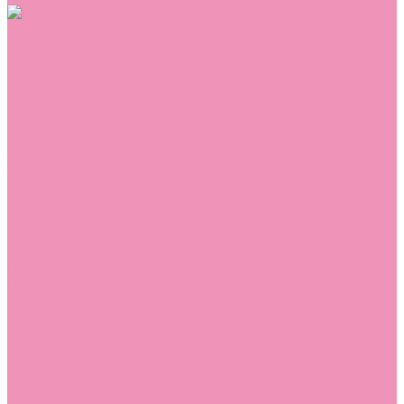
Обувь
Аквастоки
Балетки
Босоножки
Ботильоны
Ботинки
Валенки
Джазовки
Дутики
Кеды
Кроссовки
Лоферы
Луноходы
Мокасины
Пинетки
Полусапожки
Резиновая обувь (сабо)
Резиновые сапоги
Сандалии
Сапоги
Слиперы
Слипоны