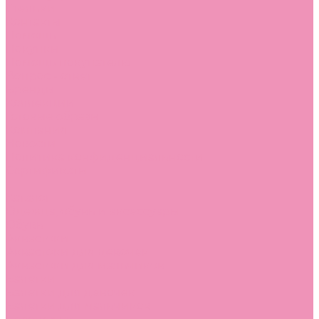
Стельки
Контакты
Помощь
Покупки
Помощь покупателю
Вопрос - ответ
Бренды
Коллекции
Готовые образы
Компания
Новости
Политика конфиденциальности
Сертификаты
...
Каталог
Одежда, обувь и аксессуары
Обувь
Аквастоки
Аквастоки для девочек
Аквастоки для мальчиков
Балетки
Балетки для девочек
Балетки для мальчиков