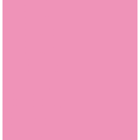
Слиперы
Слиперы для девочек
Слиперы для мальчиков
Слипоны
Слипоны для девочек
Слипоны для мальчиков
Сникеры
Сникеры для девочек
Сникеры для мальчиков
Сноубутсы
Сноубутсы для девочек
Сноубутсы для мальчиков
Тапочки
Тапочки для девочек
Тапочки для мальчиков
Топсайдеры
Топсайдеры для девочек
Топсайдеры для мальчиков
Туфли
Туфли для девочек
Туфли для мальчиков
Угги
Угги для девочек