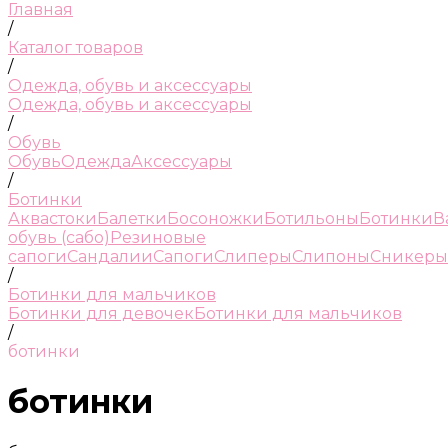
Главная
/
Каталог товаров
/
Одежда, обувь и аксессуары
Одежда, обувь и аксессуары
/
Обувь
Обувь
Одежда
Аксессуары
/
Ботинки
Аквастоки
Балетки
Босоножки
Ботильоны
Ботинки
В
обувь (сабо)
Резиновые
сапоги
Сандалии
Сапоги
Слиперы
Слипоны
Сникеры
/
Ботинки для мальчиков
Ботинки для девочек
Ботинки для мальчиков
/
ботинки
ботинки