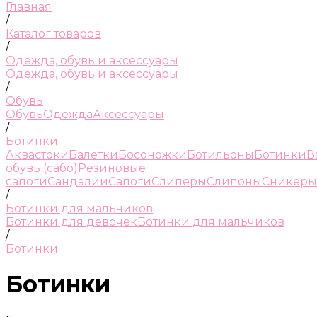
Главная
/
Каталог товаров
/
Одежда, обувь и аксессуары
Одежда, обувь и аксессуары
/
Обувь
Обувь
Одежда
Аксессуары
/
Ботинки
Аквастоки
Балетки
Босоножки
Ботильоны
Ботинки
В
обувь (сабо)
Резиновые
сапоги
Сандалии
Сапоги
Слиперы
Слипоны
Сникеры
/
Ботинки для мальчиков
Ботинки для девочек
Ботинки для мальчиков
/
Ботинки
Ботинки