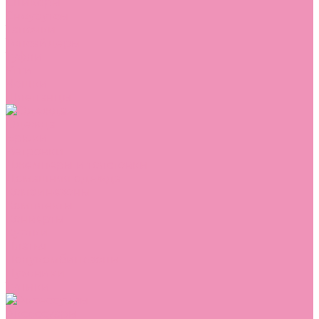
Сникеры
Сноубутсы
Тапочки
Топсайдеры
Туфли
Угги
Чешки
Шлепанцы
Одежда
Брюки
Ветровки
Джемперы и толстовки
Домашняя одежда
Комбинезоны
Комплекты
Конверты
Куртки
Платья
Полукомбинезоны
Пуховики
Туники
Аксессуары