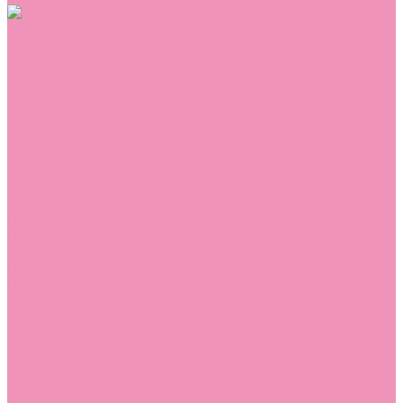
Обувь
Аквастоки
Балетки
Босоножки
Ботильоны
Ботинки
Валенки
Джазовки
Дутики
Кеды
Кроссовки
Лоферы
Луноходы
Мокасины
Пинетки
Полусапожки
Резиновая обувь (сабо)
Резиновые сапоги
Сандалии
Сапоги
Слиперы
Слипоны