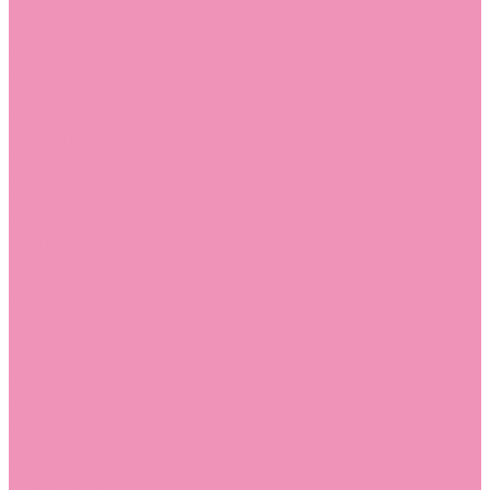
Стельки
Контакты
Помощь
Покупки
Помощь покупателю
Вопрос - ответ
Бренды
Коллекции
Готовые образы
Компания
Новости
Политика конфиденциальности
Сертификаты
...
Каталог
Одежда, обувь и аксессуары
Обувь
Аквастоки
Аквастоки для девочек
Аквастоки для мальчиков
Балетки
Балетки для девочек
Балетки для мальчиков