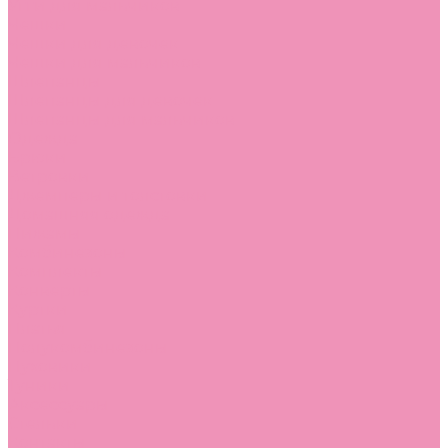
Угги для мальчиков
Чешки
Чешки для девочек
Чешки для мальчиков
Шлепанцы
Шлепанцы для девочек
Шлепанцы для мальчиков
Одежда
Брюки
Ветровки
Джемперы и толстовки
Домашняя одежда
Пижамы
Комбинезоны
Комплекты
Конверты
Куртки
Платья
Полукомбинезоны
Пуховики
Туники
Аксессуары
Стельки
Контакты