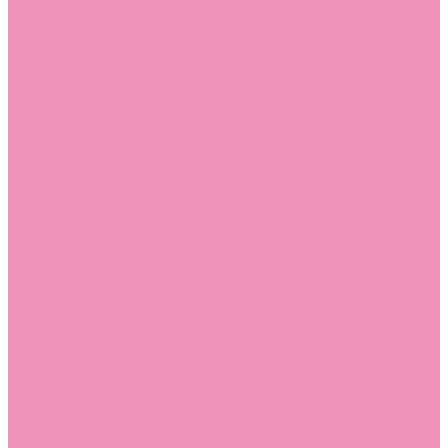
Слиперы
Слиперы для девочек
Слиперы для мальчиков
Слипоны
Слипоны для девочек
Слипоны для мальчиков
Сникеры
Сникеры для девочек
Сникеры для мальчиков
Сноубутсы
Сноубутсы для девочек
Сноубутсы для мальчиков
Тапочки
Тапочки для девочек
Тапочки для мальчиков
Топсайдеры
Топсайдеры для девочек
Топсайдеры для мальчиков
Туфли
Туфли для девочек
Туфли для мальчиков
Угги
Угги для девочек