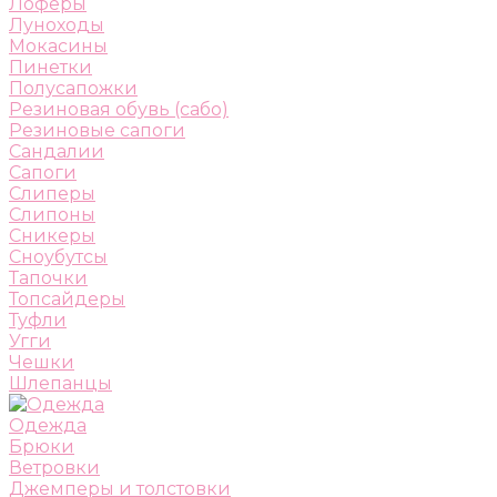
Лоферы
Луноходы
Мокасины
Пинетки
Полусапожки
Резиновая обувь (сабо)
Резиновые сапоги
Сандалии
Сапоги
Слиперы
Слипоны
Сникеры
Сноубутсы
Тапочки
Топсайдеры
Туфли
Угги
Чешки
Шлепанцы
Одежда
Брюки
Ветровки
Джемперы и толстовки