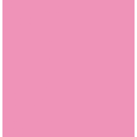
Босоножки
Босоножки для девочек
Босоножки для мальчиков
Ботильоны
Ботильоны для девочек
Ботинки
Ботинки для девочек
Ботинки для мальчиков
Валенки
Валенки для девочек
Валенки для мальчиков
Джазовки
Джазовки для девочек
Дутики
Дутики для девочек
Дутики для мальчиков
Кеды
Кеды для девочек
Кеды для мальчиков
Кроссовки
Кроссовки для девочек
Кроссовки для мальчиков
Лоферы
Лоферы для девочек