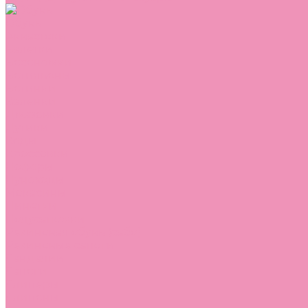
Обувь
Аквастоки
Балетки
Босоножки
Ботильоны
Ботинки
Валенки
Джазовки
Дутики
Кеды
Кроссовки
Лоферы
Луноходы
Мокасины
Пинетки
Полусапожки
Резиновая обувь (сабо)
Резиновые сапоги
Сандалии
Сапоги
Слиперы
Слипоны