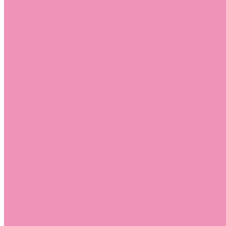
Босоножки
Босоножки для девочек
Босоножки для мальчиков
Ботильоны
Ботильоны для девочек
Ботинки
Ботинки для девочек
Ботинки для мальчиков
Валенки
Валенки для девочек
Валенки для мальчиков
Джазовки
Джазовки для девочек
Дутики
Дутики для девочек
Дутики для мальчиков
Кеды
Кеды для девочек
Кеды для мальчиков
Кроссовки
Кроссовки для девочек
Кроссовки для мальчиков
Лоферы
Лоферы для девочек