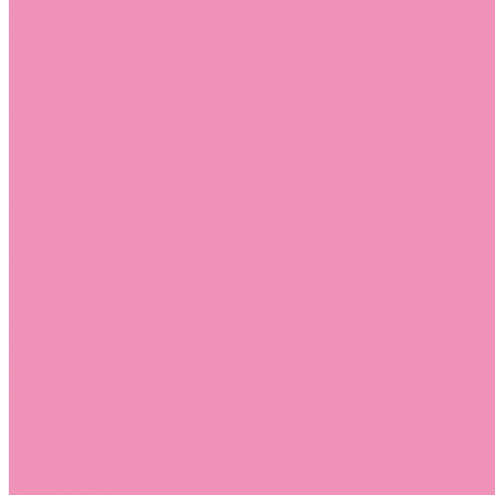
Стельки
Контакты
Помощь
Покупки
Помощь покупателю
Вопрос - ответ
Бренды
Коллекции
Готовые образы
Компания
Новости
Политика конфиденциальности
Сертификаты
...
Каталог
Одежда, обувь и аксессуары
Обувь
Аквастоки
Аквастоки для девочек
Аквастоки для мальчиков
Балетки
Балетки для девочек
Балетки для мальчиков