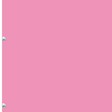
Сникеры
Сноубутсы
Тапочки
Топсайдеры
Туфли
Угги
Чешки
Шлепанцы
Одежда
Брюки
Ветровки
Джемперы и толстовки
Домашняя одежда
Комбинезоны
Комплекты
Конверты
Куртки
Платья
Полукомбинезоны
Пуховики
Туники
Аксессуары