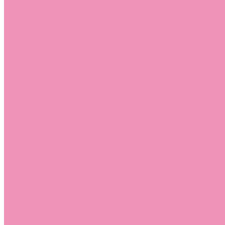
Босоножки
Босоножки для девочек
Босоножки для мальчиков
Ботильоны
Ботильоны для девочек
Ботинки
Ботинки для девочек
Ботинки для мальчиков
Валенки
Валенки для девочек
Валенки для мальчиков
Джазовки
Джазовки для девочек
Дутики
Дутики для девочек
Дутики для мальчиков
Кеды
Кеды для девочек
Кеды для мальчиков
Кроссовки
Кроссовки для девочек
Кроссовки для мальчиков
Лоферы
Лоферы для девочек