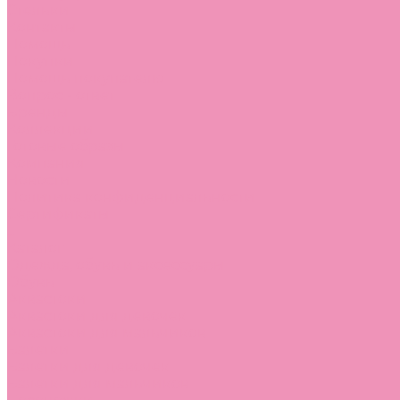
Стельки
Контакты
Помощь
Покупки
Помощь покупателю
Вопрос - ответ
Бренды
Коллекции
Готовые образы
Компания
Новости
Политика конфиденциальности
Сертификаты
...
Каталог
Одежда, обувь и аксессуары
Обувь
Аквастоки
Аквастоки для девочек
Аквастоки для мальчиков
Балетки
Балетки для девочек
Балетки для мальчиков