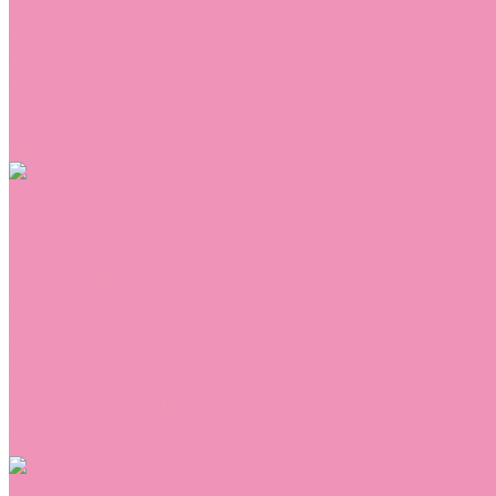
Сникеры
Сноубутсы
Тапочки
Топсайдеры
Туфли
Угги
Чешки
Шлепанцы
Одежда
Брюки
Ветровки
Джемперы и толстовки
Домашняя одежда
Комбинезоны
Комплекты
Конверты
Куртки
Платья
Полукомбинезоны
Пуховики
Туники
Аксессуары