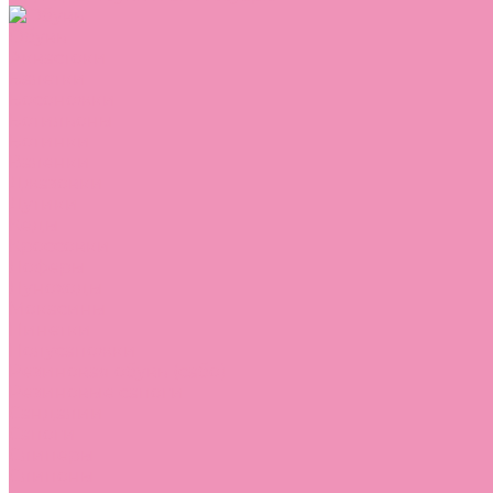
Обувь
Аквастоки
Балетки
Босоножки
Ботильоны
Ботинки
Валенки
Джазовки
Дутики
Кеды
Кроссовки
Лоферы
Луноходы
Мокасины
Пинетки
Полусапожки
Резиновая обувь (сабо)
Резиновые сапоги
Сандалии
Сапоги
Слиперы
Слипоны