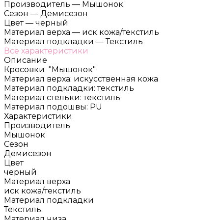
Производитель
—
Мышонок
Сезон
—
Демисезон
Цвет
—
черный
Материал верха
—
иск кожа/текстиль
Материал подкладки
—
Текстиль
Все характеристики
Описание
Кросовки "Мышонок"
Материал верха: искусственная кожа
Материал подкладки: текстиль
Материал стельки: текстиль
Материал подошвы: PU
Характеристики
Производитель
Мышонок
Сезон
Демисезон
Цвет
черный
Материал верха
иск кожа/текстиль
Материал подкладки
Текстиль
Материал низа