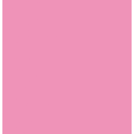
Угги для мальчиков
Чешки
Чешки для девочек
Чешки для мальчиков
Шлепанцы
Шлепанцы для девочек
Шлепанцы для мальчиков
Одежда
Брюки
Ветровки
Джемперы и толстовки
Домашняя одежда
Пижамы
Комбинезоны
Комплекты
Конверты
Куртки
Платья
Полукомбинезоны
Пуховики
Туники
Аксессуары
Стельки
Контакты