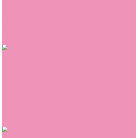
Сникеры
Сноубутсы
Тапочки
Топсайдеры
Туфли
Угги
Чешки
Шлепанцы
Одежда
Брюки
Ветровки
Джемперы и толстовки
Домашняя одежда
Комбинезоны
Комплекты
Конверты
Куртки
Платья
Полукомбинезоны
Пуховики
Туники
Аксессуары