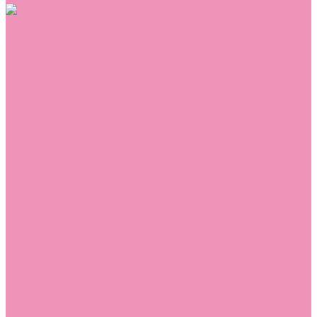
Обувь
Аквастоки
Балетки
Босоножки
Ботильоны
Ботинки
Валенки
Джазовки
Дутики
Кеды
Кроссовки
Лоферы
Луноходы
Мокасины
Пинетки
Полусапожки
Резиновая обувь (сабо)
Резиновые сапоги
Сандалии
Сапоги
Слиперы
Слипоны