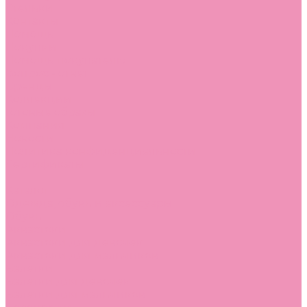
Стельки
Контакты
Помощь
Покупки
Помощь покупателю
Вопрос - ответ
Бренды
Коллекции
Готовые образы
Компания
Новости
Политика конфиденциальности
Сертификаты
...
Каталог
Одежда, обувь и аксессуары
Обувь
Аквастоки
Аквастоки для девочек
Аквастоки для мальчиков
Балетки
Балетки для девочек
Балетки для мальчиков