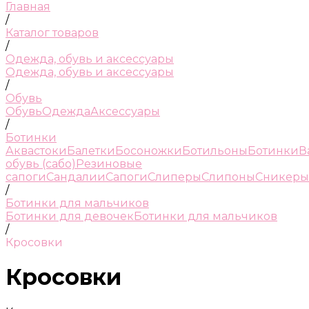
Главная
/
Каталог товаров
/
Одежда, обувь и аксессуары
Одежда, обувь и аксессуары
/
Обувь
Обувь
Одежда
Аксессуары
/
Ботинки
Аквастоки
Балетки
Босоножки
Ботильоны
Ботинки
В
обувь (сабо)
Резиновые
сапоги
Сандалии
Сапоги
Слиперы
Слипоны
Сникеры
/
Ботинки для мальчиков
Ботинки для девочек
Ботинки для мальчиков
/
Кросовки
Кросовки