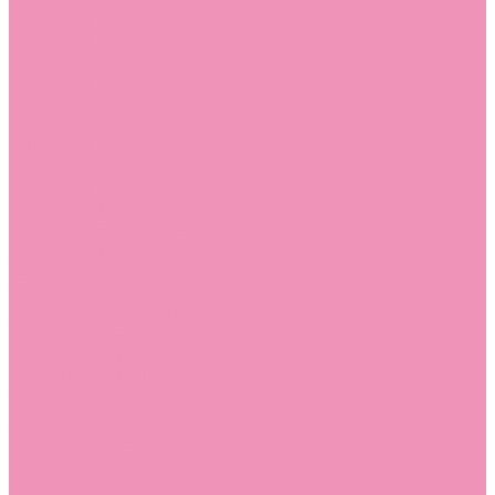
Слиперы
Слиперы для девочек
Слиперы для мальчиков
Слипоны
Слипоны для девочек
Слипоны для мальчиков
Сникеры
Сникеры для девочек
Сникеры для мальчиков
Сноубутсы
Сноубутсы для девочек
Сноубутсы для мальчиков
Тапочки
Тапочки для девочек
Тапочки для мальчиков
Топсайдеры
Топсайдеры для девочек
Топсайдеры для мальчиков
Туфли
Туфли для девочек
Туфли для мальчиков
Угги
Угги для девочек