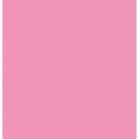
Босоножки
Босоножки для девочек
Босоножки для мальчиков
Ботильоны
Ботильоны для девочек
Ботинки
Ботинки для девочек
Ботинки для мальчиков
Валенки
Валенки для девочек
Валенки для мальчиков
Джазовки
Джазовки для девочек
Дутики
Дутики для девочек
Дутики для мальчиков
Кеды
Кеды для девочек
Кеды для мальчиков
Кроссовки
Кроссовки для девочек
Кроссовки для мальчиков
Лоферы
Лоферы для девочек