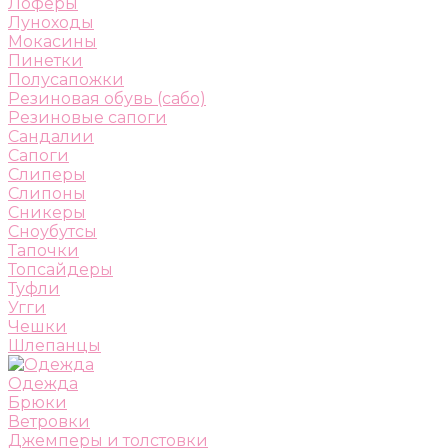
Лоферы
Луноходы
Мокасины
Пинетки
Полусапожки
Резиновая обувь (сабо)
Резиновые сапоги
Сандалии
Сапоги
Слиперы
Слипоны
Сникеры
Сноубутсы
Тапочки
Топсайдеры
Туфли
Угги
Чешки
Шлепанцы
Одежда
Брюки
Ветровки
Джемперы и толстовки