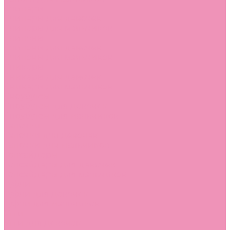
Слиперы
Слиперы для девочек
Слиперы для мальчиков
Слипоны
Слипоны для девочек
Слипоны для мальчиков
Сникеры
Сникеры для девочек
Сникеры для мальчиков
Сноубутсы
Сноубутсы для девочек
Сноубутсы для мальчиков
Тапочки
Тапочки для девочек
Тапочки для мальчиков
Топсайдеры
Топсайдеры для девочек
Топсайдеры для мальчиков
Туфли
Туфли для девочек
Туфли для мальчиков
Угги
Угги для девочек