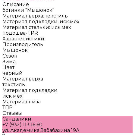
Описание
ботинки "Мышонок"
Материал верха: текстиль
Материал подкладки: иск.мех
Материал стельки: иск.мех
подошва-TPR
Характеристики
Производитель
Мышонок
Сезон
Зима
Цвет
черный
Материал верха
текстиль
Материал подкладки
иск мех
Материал низа
ТПР
Отзывы
Сандалики
+7 (932) 113 16 60
ул. Академика Забабахина 19А