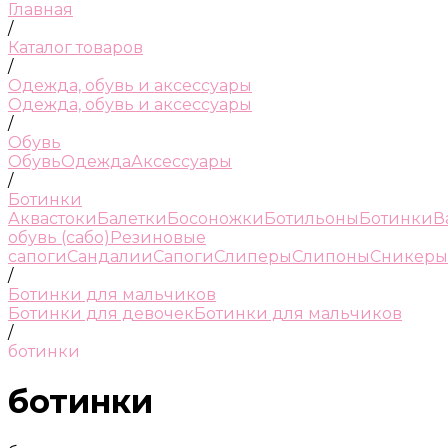
Главная
/
Каталог товаров
/
Одежда, обувь и аксессуары
Одежда, обувь и аксессуары
/
Обувь
Обувь
Одежда
Аксессуары
/
Ботинки
Аквастоки
Балетки
Босоножки
Ботильоны
Ботинки
В
обувь (сабо)
Резиновые
сапоги
Сандалии
Сапоги
Слиперы
Слипоны
Сникеры
/
Ботинки для мальчиков
Ботинки для девочек
Ботинки для мальчиков
/
ботинки
ботинки