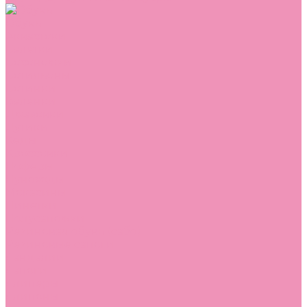
Обувь
Аквастоки
Балетки
Босоножки
Ботильоны
Ботинки
Валенки
Джазовки
Дутики
Кеды
Кроссовки
Лоферы
Луноходы
Мокасины
Пинетки
Полусапожки
Резиновая обувь (сабо)
Резиновые сапоги
Сандалии
Сапоги
Слиперы
Слипоны