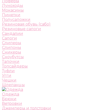
Лоферы
Луноходы
Мокасины
Пинетки
Полусапожки
Резиновая обувь (сабо)
Резиновые сапоги
Сандалии
Сапоги
Слиперы
Слипоны
Сникеры
Сноубутсы
Тапочки
Топсайдеры
Туфли
Угги
Чешки
Шлепанцы
Одежда
Брюки
Ветровки
Джемперы и толстовки