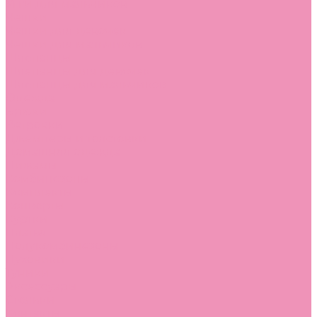
Угги для мальчиков
Чешки
Чешки для девочек
Чешки для мальчиков
Шлепанцы
Шлепанцы для девочек
Шлепанцы для мальчиков
Одежда
Брюки
Ветровки
Джемперы и толстовки
Домашняя одежда
Пижамы
Комбинезоны
Комплекты
Конверты
Куртки
Платья
Полукомбинезоны
Пуховики
Туники
Аксессуары
Стельки
Контакты