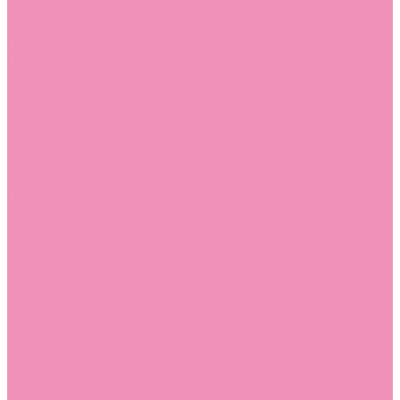
Стельки
Контакты
Помощь
Покупки
Помощь покупателю
Вопрос - ответ
Бренды
Коллекции
Готовые образы
Компания
Новости
Политика конфиденциальности
Сертификаты
...
Каталог
Одежда, обувь и аксессуары
Обувь
Аквастоки
Аквастоки для девочек
Аквастоки для мальчиков
Балетки
Балетки для девочек
Балетки для мальчиков