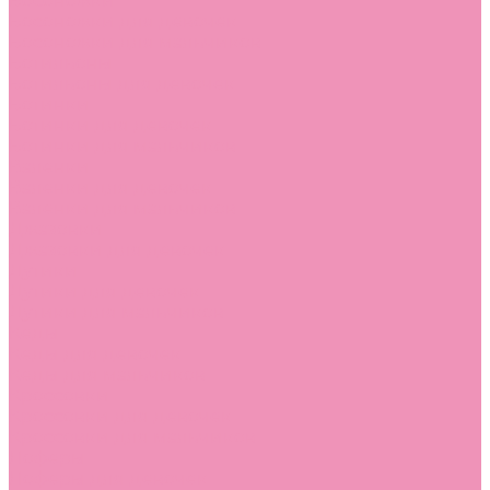
Босоножки
Босоножки для девочек
Босоножки для мальчиков
Ботильоны
Ботильоны для девочек
Ботинки
Ботинки для девочек
Ботинки для мальчиков
Валенки
Валенки для девочек
Валенки для мальчиков
Джазовки
Джазовки для девочек
Дутики
Дутики для девочек
Дутики для мальчиков
Кеды
Кеды для девочек
Кеды для мальчиков
Кроссовки
Кроссовки для девочек
Кроссовки для мальчиков
Лоферы
Лоферы для девочек