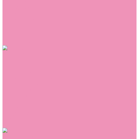
Сникеры
Сноубутсы
Тапочки
Топсайдеры
Туфли
Угги
Чешки
Шлепанцы
Одежда
Брюки
Ветровки
Джемперы и толстовки
Домашняя одежда
Комбинезоны
Комплекты
Конверты
Куртки
Платья
Полукомбинезоны
Пуховики
Туники
Аксессуары