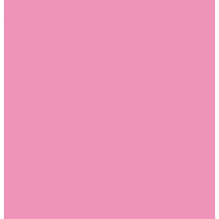
Угги для мальчиков
Чешки
Чешки для девочек
Чешки для мальчиков
Шлепанцы
Шлепанцы для девочек
Шлепанцы для мальчиков
Одежда
Брюки
Ветровки
Джемперы и толстовки
Домашняя одежда
Пижамы
Комбинезоны
Комплекты
Конверты
Куртки
Платья
Полукомбинезоны
Пуховики
Туники
Аксессуары
Стельки
Контакты