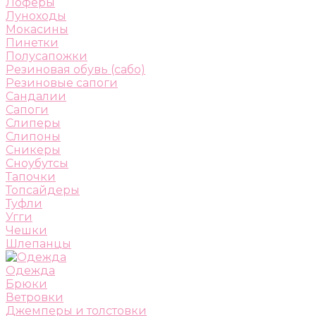
Лоферы
Луноходы
Мокасины
Пинетки
Полусапожки
Резиновая обувь (сабо)
Резиновые сапоги
Сандалии
Сапоги
Слиперы
Слипоны
Сникеры
Сноубутсы
Тапочки
Топсайдеры
Туфли
Угги
Чешки
Шлепанцы
Одежда
Брюки
Ветровки
Джемперы и толстовки