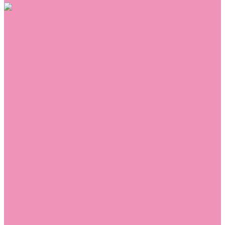
Обувь
Аквастоки
Балетки
Босоножки
Ботильоны
Ботинки
Валенки
Джазовки
Дутики
Кеды
Кроссовки
Лоферы
Луноходы
Мокасины
Пинетки
Полусапожки
Резиновая обувь (сабо)
Резиновые сапоги
Сандалии
Сапоги
Слиперы
Слипоны