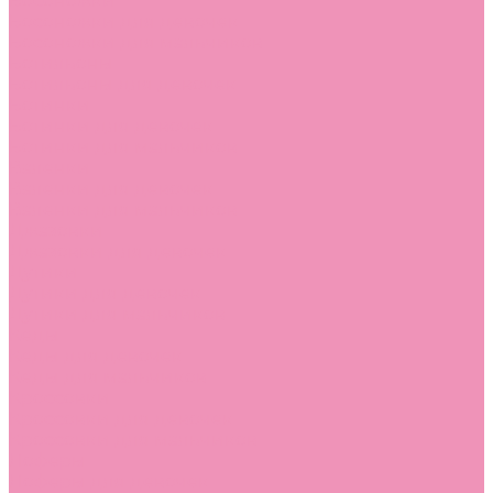
Босоножки
Босоножки для девочек
Босоножки для мальчиков
Ботильоны
Ботильоны для девочек
Ботинки
Ботинки для девочек
Ботинки для мальчиков
Валенки
Валенки для девочек
Валенки для мальчиков
Джазовки
Джазовки для девочек
Дутики
Дутики для девочек
Дутики для мальчиков
Кеды
Кеды для девочек
Кеды для мальчиков
Кроссовки
Кроссовки для девочек
Кроссовки для мальчиков
Лоферы
Лоферы для девочек