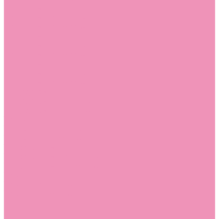
Слиперы
Слиперы для девочек
Слиперы для мальчиков
Слипоны
Слипоны для девочек
Слипоны для мальчиков
Сникеры
Сникеры для девочек
Сникеры для мальчиков
Сноубутсы
Сноубутсы для девочек
Сноубутсы для мальчиков
Тапочки
Тапочки для девочек
Тапочки для мальчиков
Топсайдеры
Топсайдеры для девочек
Топсайдеры для мальчиков
Туфли
Туфли для девочек
Туфли для мальчиков
Угги
Угги для девочек