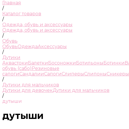
Главная
/
Каталог товаров
/
Одежда, обувь и аксессуары
Одежда, обувь и аксессуары
/
Обувь
Обувь
Одежда
Аксессуары
/
Дутики
Аквастоки
Балетки
Босоножки
Ботильоны
Ботинки
В
обувь (сабо)
Резиновые
сапоги
Сандалии
Сапоги
Слиперы
Слипоны
Сникеры
/
Дутики для мальчиков
Дутики для девочек
Дутики для мальчиков
/
дутыши
дутыши