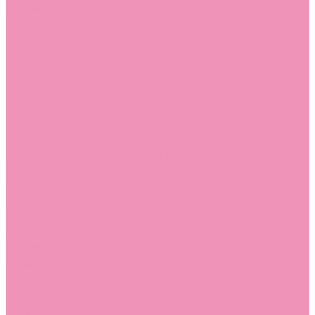
Стельки
Контакты
Помощь
Покупки
Помощь покупателю
Вопрос - ответ
Бренды
Коллекции
Готовые образы
Компания
Новости
Политика конфиденциальности
Сертификаты
...
Каталог
Одежда, обувь и аксессуары
Обувь
Аквастоки
Аквастоки для девочек
Аквастоки для мальчиков
Балетки
Балетки для девочек
Балетки для мальчиков