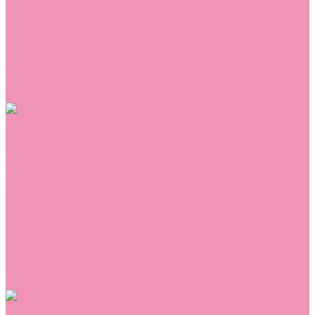
Сникеры
Сноубутсы
Тапочки
Топсайдеры
Туфли
Угги
Чешки
Шлепанцы
Одежда
Брюки
Ветровки
Джемперы и толстовки
Домашняя одежда
Комбинезоны
Комплекты
Конверты
Куртки
Платья
Полукомбинезоны
Пуховики
Туники
Аксессуары