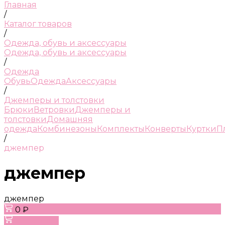
Главная
/
Каталог товаров
/
Одежда, обувь и аксессуары
Одежда, обувь и аксессуары
/
Одежда
Обувь
Одежда
Аксессуары
/
Джемперы и толстовки
Брюки
Ветровки
Джемперы и
толстовки
Домашняя
одежда
Комбинезоны
Комплекты
Конверты
Куртки
П
/
джемпер
джемпер
джемпер
0 ₽
В корзину