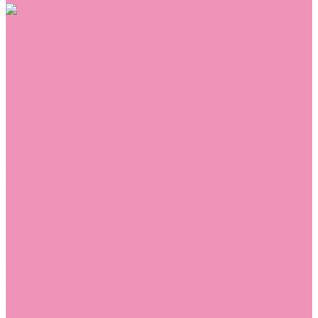
Обувь
Аквастоки
Балетки
Босоножки
Ботильоны
Ботинки
Валенки
Джазовки
Дутики
Кеды
Кроссовки
Лоферы
Луноходы
Мокасины
Пинетки
Полусапожки
Резиновая обувь (сабо)
Резиновые сапоги
Сандалии
Сапоги
Слиперы
Слипоны