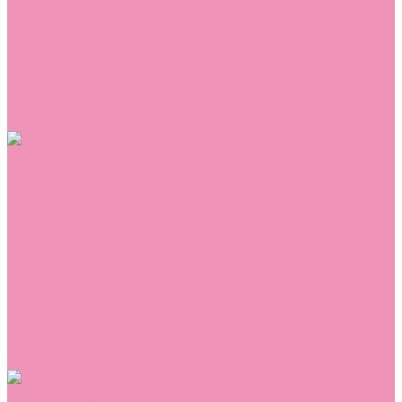
Сникеры
Сноубутсы
Тапочки
Топсайдеры
Туфли
Угги
Чешки
Шлепанцы
Одежда
Брюки
Ветровки
Джемперы и толстовки
Домашняя одежда
Комбинезоны
Комплекты
Конверты
Куртки
Платья
Полукомбинезоны
Пуховики
Туники
Аксессуары