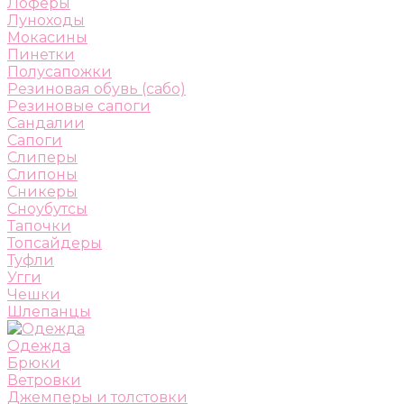
Лоферы
Луноходы
Мокасины
Пинетки
Полусапожки
Резиновая обувь (сабо)
Резиновые сапоги
Сандалии
Сапоги
Слиперы
Слипоны
Сникеры
Сноубутсы
Тапочки
Топсайдеры
Туфли
Угги
Чешки
Шлепанцы
Одежда
Брюки
Ветровки
Джемперы и толстовки