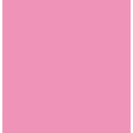
Угги для мальчиков
Чешки
Чешки для девочек
Чешки для мальчиков
Шлепанцы
Шлепанцы для девочек
Шлепанцы для мальчиков
Одежда
Брюки
Ветровки
Джемперы и толстовки
Домашняя одежда
Пижамы
Комбинезоны
Комплекты
Конверты
Куртки
Платья
Полукомбинезоны
Пуховики
Туники
Аксессуары
Стельки
Контакты