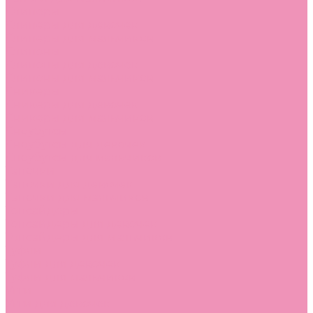
Слиперы
Слиперы для девочек
Слиперы для мальчиков
Слипоны
Слипоны для девочек
Слипоны для мальчиков
Сникеры
Сникеры для девочек
Сникеры для мальчиков
Сноубутсы
Сноубутсы для девочек
Сноубутсы для мальчиков
Тапочки
Тапочки для девочек
Тапочки для мальчиков
Топсайдеры
Топсайдеры для девочек
Топсайдеры для мальчиков
Туфли
Туфли для девочек
Туфли для мальчиков
Угги
Угги для девочек