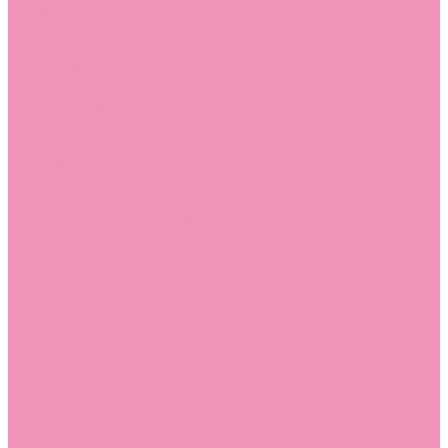
Стельки
Контакты
Помощь
Покупки
Помощь покупателю
Вопрос - ответ
Бренды
Коллекции
Готовые образы
Компания
Новости
Политика конфиденциальности
Сертификаты
...
Каталог
Одежда, обувь и аксессуары
Обувь
Аквастоки
Аквастоки для девочек
Аквастоки для мальчиков
Балетки
Балетки для девочек
Балетки для мальчиков