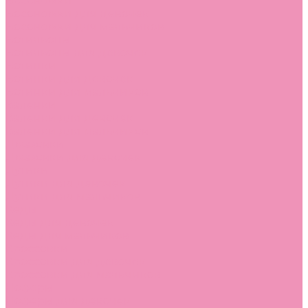
Босоножки
Босоножки для девочек
Босоножки для мальчиков
Ботильоны
Ботильоны для девочек
Ботинки
Ботинки для девочек
Ботинки для мальчиков
Валенки
Валенки для девочек
Валенки для мальчиков
Джазовки
Джазовки для девочек
Дутики
Дутики для девочек
Дутики для мальчиков
Кеды
Кеды для девочек
Кеды для мальчиков
Кроссовки
Кроссовки для девочек
Кроссовки для мальчиков
Лоферы
Лоферы для девочек