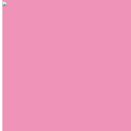
Обувь
Аквастоки
Балетки
Босоножки
Ботильоны
Ботинки
Валенки
Джазовки
Дутики
Кеды
Кроссовки
Лоферы
Луноходы
Мокасины
Пинетки
Полусапожки
Резиновая обувь (сабо)
Резиновые сапоги
Сандалии
Сапоги
Слиперы
Слипоны