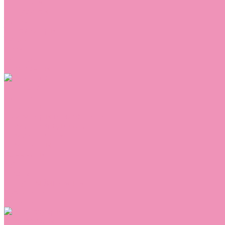
Сникеры
Сноубутсы
Тапочки
Топсайдеры
Туфли
Угги
Чешки
Шлепанцы
Одежда
Брюки
Ветровки
Джемперы и толстовки
Домашняя одежда
Комбинезоны
Комплекты
Конверты
Куртки
Платья
Полукомбинезоны
Пуховики
Туники
Аксессуары