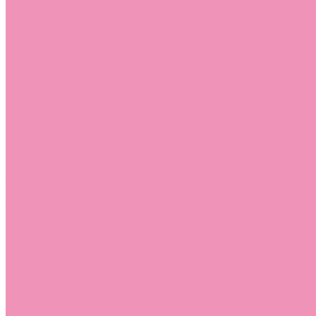
Босоножки
Босоножки для девочек
Босоножки для мальчиков
Ботильоны
Ботильоны для девочек
Ботинки
Ботинки для девочек
Ботинки для мальчиков
Валенки
Валенки для девочек
Валенки для мальчиков
Джазовки
Джазовки для девочек
Дутики
Дутики для девочек
Дутики для мальчиков
Кеды
Кеды для девочек
Кеды для мальчиков
Кроссовки
Кроссовки для девочек
Кроссовки для мальчиков
Лоферы
Лоферы для девочек