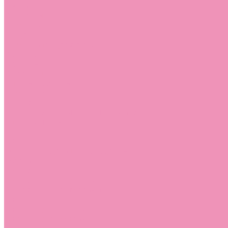
Стельки
Контакты
Помощь
Покупки
Помощь покупателю
Вопрос - ответ
Бренды
Коллекции
Готовые образы
Компания
Новости
Политика конфиденциальности
Сертификаты
...
Каталог
Одежда, обувь и аксессуары
Обувь
Аквастоки
Аквастоки для девочек
Аквастоки для мальчиков
Балетки
Балетки для девочек
Балетки для мальчиков