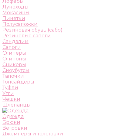
Лоферы
Луноходы
Мокасины
Пинетки
Полусапожки
Резиновая обувь (сабо)
Резиновые сапоги
Сандалии
Сапоги
Слиперы
Слипоны
Сникеры
Сноубутсы
Тапочки
Топсайдеры
Туфли
Угги
Чешки
Шлепанцы
Одежда
Брюки
Ветровки
Джемперы и толстовки