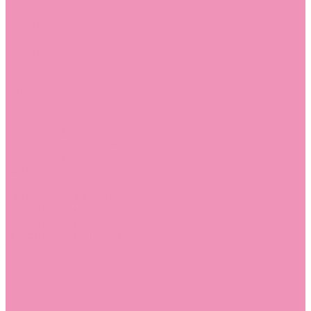
Слиперы
Слиперы для девочек
Слиперы для мальчиков
Слипоны
Слипоны для девочек
Слипоны для мальчиков
Сникеры
Сникеры для девочек
Сникеры для мальчиков
Сноубутсы
Сноубутсы для девочек
Сноубутсы для мальчиков
Тапочки
Тапочки для девочек
Тапочки для мальчиков
Топсайдеры
Топсайдеры для девочек
Топсайдеры для мальчиков
Туфли
Туфли для девочек
Туфли для мальчиков
Угги
Угги для девочек