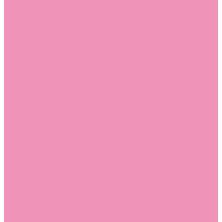
Стельки
Контакты
Помощь
Покупки
Помощь покупателю
Вопрос - ответ
Бренды
Коллекции
Готовые образы
Компания
Новости
Политика конфиденциальности
Сертификаты
...
Каталог
Одежда, обувь и аксессуары
Обувь
Аквастоки
Аквастоки для девочек
Аквастоки для мальчиков
Балетки
Балетки для девочек
Балетки для мальчиков