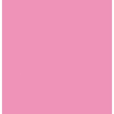
Угги для мальчиков
Чешки
Чешки для девочек
Чешки для мальчиков
Шлепанцы
Шлепанцы для девочек
Шлепанцы для мальчиков
Одежда
Брюки
Ветровки
Джемперы и толстовки
Домашняя одежда
Пижамы
Комбинезоны
Комплекты
Конверты
Куртки
Платья
Полукомбинезоны
Пуховики
Туники
Аксессуары
Стельки
Контакты