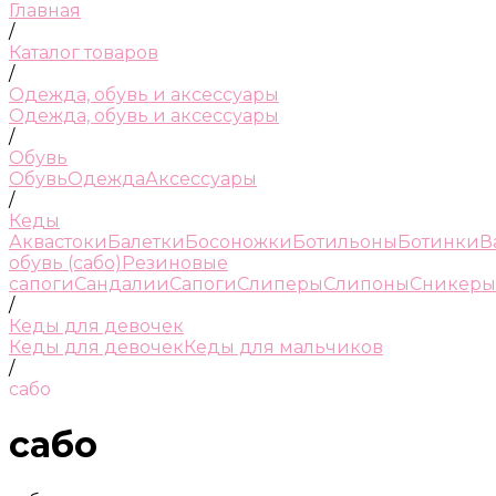
Главная
/
Каталог товаров
/
Одежда, обувь и аксессуары
Одежда, обувь и аксессуары
/
Обувь
Обувь
Одежда
Аксессуары
/
Кеды
Аквастоки
Балетки
Босоножки
Ботильоны
Ботинки
В
обувь (сабо)
Резиновые
сапоги
Сандалии
Сапоги
Слиперы
Слипоны
Сникеры
/
Кеды для девочек
Кеды для девочек
Кеды для мальчиков
/
сабо
сабо