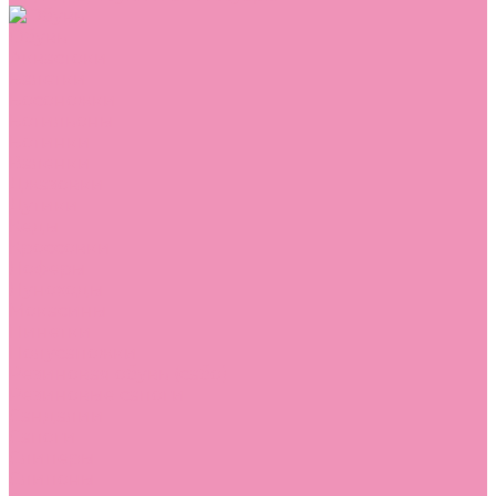
Обувь
Аквастоки
Балетки
Босоножки
Ботильоны
Ботинки
Валенки
Джазовки
Дутики
Кеды
Кроссовки
Лоферы
Луноходы
Мокасины
Пинетки
Полусапожки
Резиновая обувь (сабо)
Резиновые сапоги
Сандалии
Сапоги
Слиперы
Слипоны