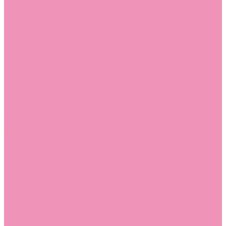
Босоножки
Босоножки для девочек
Босоножки для мальчиков
Ботильоны
Ботильоны для девочек
Ботинки
Ботинки для девочек
Ботинки для мальчиков
Валенки
Валенки для девочек
Валенки для мальчиков
Джазовки
Джазовки для девочек
Дутики
Дутики для девочек
Дутики для мальчиков
Кеды
Кеды для девочек
Кеды для мальчиков
Кроссовки
Кроссовки для девочек
Кроссовки для мальчиков
Лоферы
Лоферы для девочек