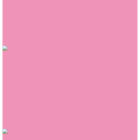
Сникеры
Сноубутсы
Тапочки
Топсайдеры
Туфли
Угги
Чешки
Шлепанцы
Одежда
Брюки
Ветровки
Джемперы и толстовки
Домашняя одежда
Комбинезоны
Комплекты
Конверты
Куртки
Платья
Полукомбинезоны
Пуховики
Туники
Аксессуары