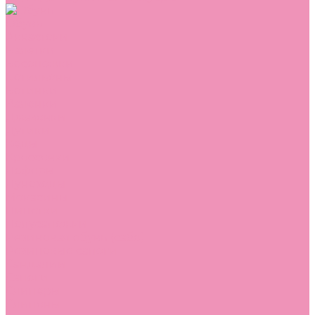
Обувь
Аквастоки
Балетки
Босоножки
Ботильоны
Ботинки
Валенки
Джазовки
Дутики
Кеды
Кроссовки
Лоферы
Луноходы
Мокасины
Пинетки
Полусапожки
Резиновая обувь (сабо)
Резиновые сапоги
Сандалии
Сапоги
Слиперы
Слипоны