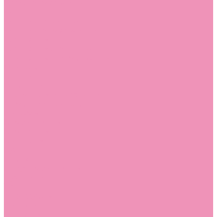
Угги для мальчиков
Чешки
Чешки для девочек
Чешки для мальчиков
Шлепанцы
Шлепанцы для девочек
Шлепанцы для мальчиков
Одежда
Брюки
Ветровки
Джемперы и толстовки
Домашняя одежда
Пижамы
Комбинезоны
Комплекты
Конверты
Куртки
Платья
Полукомбинезоны
Пуховики
Туники
Аксессуары
Стельки
Контакты