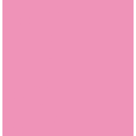
Босоножки
Босоножки для девочек
Босоножки для мальчиков
Ботильоны
Ботильоны для девочек
Ботинки
Ботинки для девочек
Ботинки для мальчиков
Валенки
Валенки для девочек
Валенки для мальчиков
Джазовки
Джазовки для девочек
Дутики
Дутики для девочек
Дутики для мальчиков
Кеды
Кеды для девочек
Кеды для мальчиков
Кроссовки
Кроссовки для девочек
Кроссовки для мальчиков
Лоферы
Лоферы для девочек