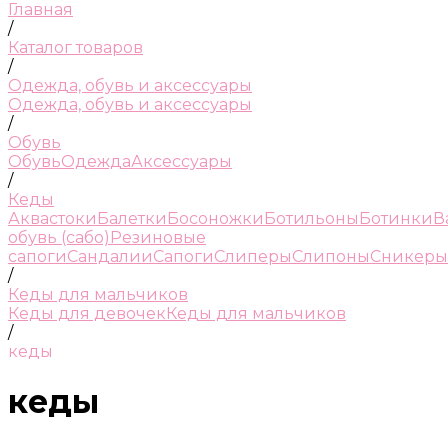
Главная
/
Каталог товаров
/
Одежда, обувь и аксессуары
Одежда, обувь и аксессуары
/
Обувь
Обувь
Одежда
Аксессуары
/
Кеды
Аквастоки
Балетки
Босоножки
Ботильоны
Ботинки
В
обувь (сабо)
Резиновые
сапоги
Сандалии
Сапоги
Слиперы
Слипоны
Сникеры
/
Кеды для мальчиков
Кеды для девочек
Кеды для мальчиков
/
кеды
кеды