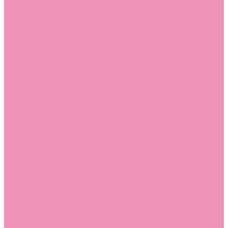
Стельки
Контакты
Помощь
Покупки
Помощь покупателю
Вопрос - ответ
Бренды
Коллекции
Готовые образы
Компания
Новости
Политика конфиденциальности
Сертификаты
...
Каталог
Одежда, обувь и аксессуары
Обувь
Аквастоки
Аквастоки для девочек
Аквастоки для мальчиков
Балетки
Балетки для девочек
Балетки для мальчиков