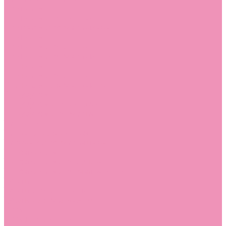
Слиперы
Слиперы для девочек
Слиперы для мальчиков
Слипоны
Слипоны для девочек
Слипоны для мальчиков
Сникеры
Сникеры для девочек
Сникеры для мальчиков
Сноубутсы
Сноубутсы для девочек
Сноубутсы для мальчиков
Тапочки
Тапочки для девочек
Тапочки для мальчиков
Топсайдеры
Топсайдеры для девочек
Топсайдеры для мальчиков
Туфли
Туфли для девочек
Туфли для мальчиков
Угги
Угги для девочек