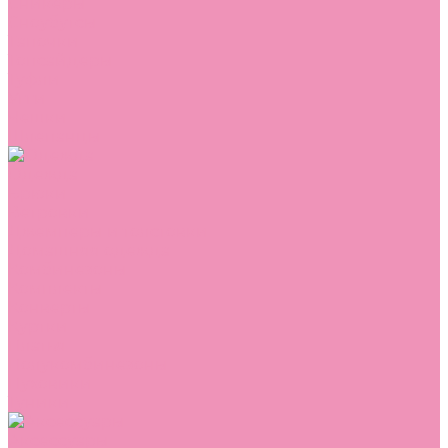
Сникеры
Сноубутсы
Тапочки
Топсайдеры
Туфли
Угги
Чешки
Шлепанцы
Одежда
Брюки
Ветровки
Джемперы и толстовки
Домашняя одежда
Комбинезоны
Комплекты
Конверты
Куртки
Платья
Полукомбинезоны
Пуховики
Туники
Аксессуары