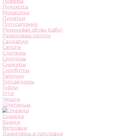
Лоферы
Луноходы
Мокасины
Пинетки
Полусапожки
Резиновая обувь (сабо)
Резиновые сапоги
Сандалии
Сапоги
Слиперы
Слипоны
Сникеры
Сноубутсы
Тапочки
Топсайдеры
Туфли
Угги
Чешки
Шлепанцы
Одежда
Брюки
Ветровки
Джемперы и толстовки