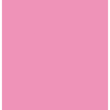
Босоножки
Босоножки для девочек
Босоножки для мальчиков
Ботильоны
Ботильоны для девочек
Ботинки
Ботинки для девочек
Ботинки для мальчиков
Валенки
Валенки для девочек
Валенки для мальчиков
Джазовки
Джазовки для девочек
Дутики
Дутики для девочек
Дутики для мальчиков
Кеды
Кеды для девочек
Кеды для мальчиков
Кроссовки
Кроссовки для девочек
Кроссовки для мальчиков
Лоферы
Лоферы для девочек