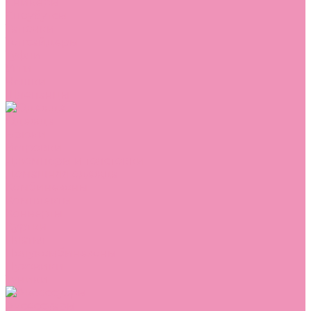
Сникеры
Сноубутсы
Тапочки
Топсайдеры
Туфли
Угги
Чешки
Шлепанцы
Одежда
Брюки
Ветровки
Джемперы и толстовки
Домашняя одежда
Комбинезоны
Комплекты
Конверты
Куртки
Платья
Полукомбинезоны
Пуховики
Туники
Аксессуары