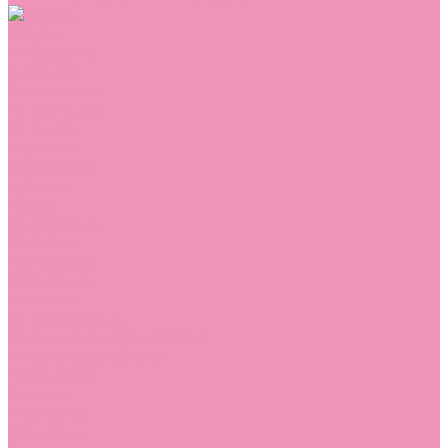
Обувь
Аквастоки
Балетки
Босоножки
Ботильоны
Ботинки
Валенки
Джазовки
Дутики
Кеды
Кроссовки
Лоферы
Луноходы
Мокасины
Пинетки
Полусапожки
Резиновая обувь (сабо)
Резиновые сапоги
Сандалии
Сапоги
Слиперы
Слипоны