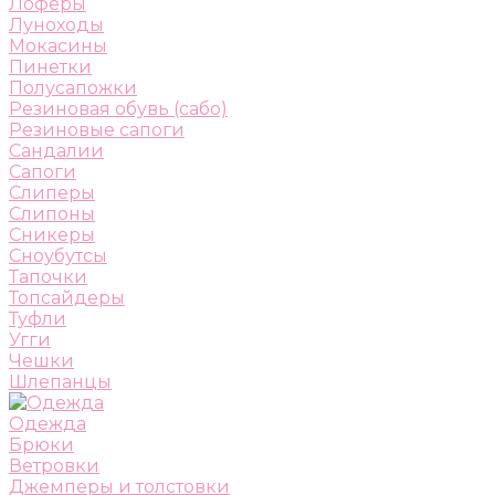
Лоферы
Луноходы
Мокасины
Пинетки
Полусапожки
Резиновая обувь (сабо)
Резиновые сапоги
Сандалии
Сапоги
Слиперы
Слипоны
Сникеры
Сноубутсы
Тапочки
Топсайдеры
Туфли
Угги
Чешки
Шлепанцы
Одежда
Брюки
Ветровки
Джемперы и толстовки