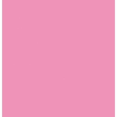
Стельки
Контакты
Помощь
Покупки
Помощь покупателю
Вопрос - ответ
Бренды
Коллекции
Готовые образы
Компания
Новости
Политика конфиденциальности
Сертификаты
...
Каталог
Одежда, обувь и аксессуары
Обувь
Аквастоки
Аквастоки для девочек
Аквастоки для мальчиков
Балетки
Балетки для девочек
Балетки для мальчиков