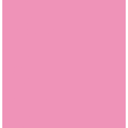
Угги для мальчиков
Чешки
Чешки для девочек
Чешки для мальчиков
Шлепанцы
Шлепанцы для девочек
Шлепанцы для мальчиков
Одежда
Брюки
Ветровки
Джемперы и толстовки
Домашняя одежда
Пижамы
Комбинезоны
Комплекты
Конверты
Куртки
Платья
Полукомбинезоны
Пуховики
Туники
Аксессуары
Стельки
Контакты