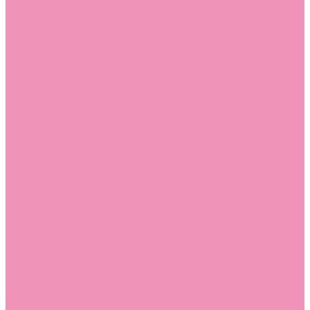
Слиперы
Слиперы для девочек
Слиперы для мальчиков
Слипоны
Слипоны для девочек
Слипоны для мальчиков
Сникеры
Сникеры для девочек
Сникеры для мальчиков
Сноубутсы
Сноубутсы для девочек
Сноубутсы для мальчиков
Тапочки
Тапочки для девочек
Тапочки для мальчиков
Топсайдеры
Топсайдеры для девочек
Топсайдеры для мальчиков
Туфли
Туфли для девочек
Туфли для мальчиков
Угги
Угги для девочек