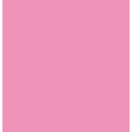
Слиперы
Слиперы для девочек
Слиперы для мальчиков
Слипоны
Слипоны для девочек
Слипоны для мальчиков
Сникеры
Сникеры для девочек
Сникеры для мальчиков
Сноубутсы
Сноубутсы для девочек
Сноубутсы для мальчиков
Тапочки
Тапочки для девочек
Тапочки для мальчиков
Топсайдеры
Топсайдеры для девочек
Топсайдеры для мальчиков
Туфли
Туфли для девочек
Туфли для мальчиков
Угги
Угги для девочек