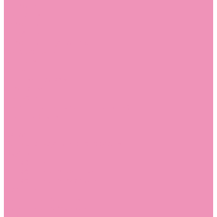
Стельки
Контакты
Помощь
Покупки
Помощь покупателю
Вопрос - ответ
Бренды
Коллекции
Готовые образы
Компания
Новости
Политика конфиденциальности
Сертификаты
...
Каталог
Одежда, обувь и аксессуары
Обувь
Аквастоки
Аквастоки для девочек
Аквастоки для мальчиков
Балетки
Балетки для девочек
Балетки для мальчиков