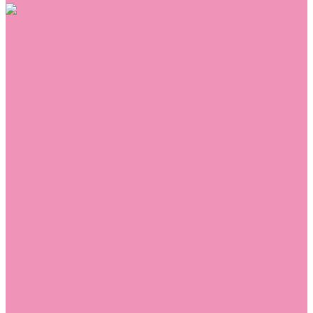
Обувь
Аквастоки
Балетки
Босоножки
Ботильоны
Ботинки
Валенки
Джазовки
Дутики
Кеды
Кроссовки
Лоферы
Луноходы
Мокасины
Пинетки
Полусапожки
Резиновая обувь (сабо)
Резиновые сапоги
Сандалии
Сапоги
Слиперы
Слипоны