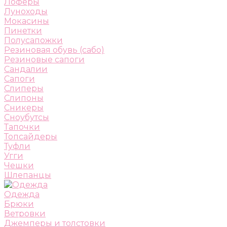
Лоферы
Луноходы
Мокасины
Пинетки
Полусапожки
Резиновая обувь (сабо)
Резиновые сапоги
Сандалии
Сапоги
Слиперы
Слипоны
Сникеры
Сноубутсы
Тапочки
Топсайдеры
Туфли
Угги
Чешки
Шлепанцы
Одежда
Брюки
Ветровки
Джемперы и толстовки