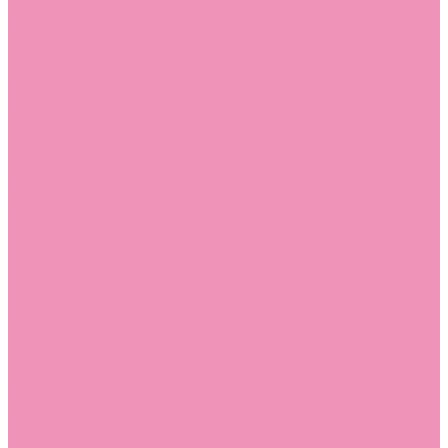
Босоножки
Босоножки для девочек
Босоножки для мальчиков
Ботильоны
Ботильоны для девочек
Ботинки
Ботинки для девочек
Ботинки для мальчиков
Валенки
Валенки для девочек
Валенки для мальчиков
Джазовки
Джазовки для девочек
Дутики
Дутики для девочек
Дутики для мальчиков
Кеды
Кеды для девочек
Кеды для мальчиков
Кроссовки
Кроссовки для девочек
Кроссовки для мальчиков
Лоферы
Лоферы для девочек