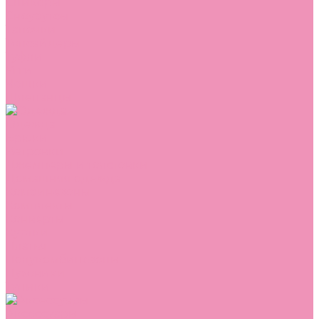
Сникеры
Сноубутсы
Тапочки
Топсайдеры
Туфли
Угги
Чешки
Шлепанцы
Одежда
Брюки
Ветровки
Джемперы и толстовки
Домашняя одежда
Комбинезоны
Комплекты
Конверты
Куртки
Платья
Полукомбинезоны
Пуховики
Туники
Аксессуары