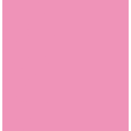
Угги для мальчиков
Чешки
Чешки для девочек
Чешки для мальчиков
Шлепанцы
Шлепанцы для девочек
Шлепанцы для мальчиков
Одежда
Брюки
Ветровки
Джемперы и толстовки
Домашняя одежда
Пижамы
Комбинезоны
Комплекты
Конверты
Куртки
Платья
Полукомбинезоны
Пуховики
Туники
Аксессуары
Стельки
Контакты