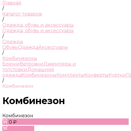
Главная
/
Каталог товаров
/
Одежда, обувь и аксессуары
Одежда, обувь и аксессуары
/
Одежда
Обувь
Одежда
Аксессуары
/
Комбинезоны
Брюки
Ветровки
Джемперы и
толстовки
Домашняя
одежда
Комбинезоны
Комплекты
Конверты
Куртки
П
/
Комбинезон
Комбинезон
Комбинезон
0 ₽
В корзину