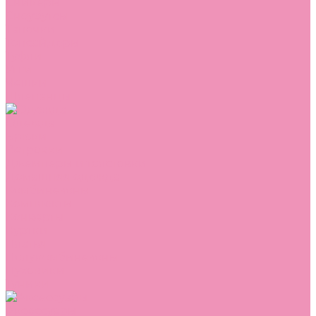
Сникеры
Сноубутсы
Тапочки
Топсайдеры
Туфли
Угги
Чешки
Шлепанцы
Одежда
Брюки
Ветровки
Джемперы и толстовки
Домашняя одежда
Комбинезоны
Комплекты
Конверты
Куртки
Платья
Полукомбинезоны
Пуховики
Туники
Аксессуары