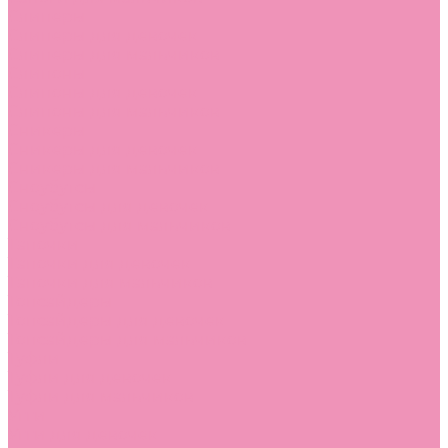
Слиперы
Слиперы для девочек
Слиперы для мальчиков
Слипоны
Слипоны для девочек
Слипоны для мальчиков
Сникеры
Сникеры для девочек
Сникеры для мальчиков
Сноубутсы
Сноубутсы для девочек
Сноубутсы для мальчиков
Тапочки
Тапочки для девочек
Тапочки для мальчиков
Топсайдеры
Топсайдеры для девочек
Топсайдеры для мальчиков
Туфли
Туфли для девочек
Туфли для мальчиков
Угги
Угги для девочек