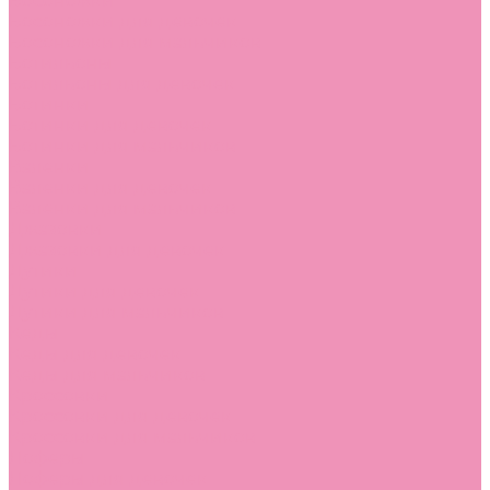
Босоножки
Босоножки для девочек
Босоножки для мальчиков
Ботильоны
Ботильоны для девочек
Ботинки
Ботинки для девочек
Ботинки для мальчиков
Валенки
Валенки для девочек
Валенки для мальчиков
Джазовки
Джазовки для девочек
Дутики
Дутики для девочек
Дутики для мальчиков
Кеды
Кеды для девочек
Кеды для мальчиков
Кроссовки
Кроссовки для девочек
Кроссовки для мальчиков
Лоферы
Лоферы для девочек