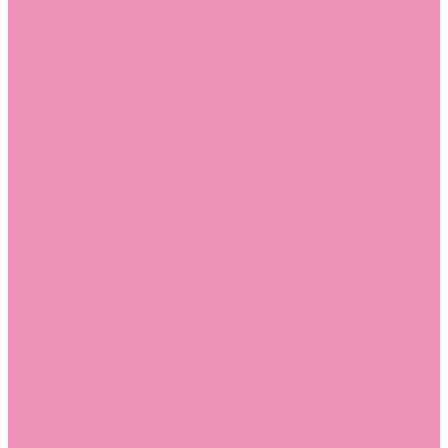
Стельки
Контакты
Помощь
Покупки
Помощь покупателю
Вопрос - ответ
Бренды
Коллекции
Готовые образы
Компания
Новости
Политика конфиденциальности
Сертификаты
...
Каталог
Одежда, обувь и аксессуары
Обувь
Аквастоки
Аквастоки для девочек
Аквастоки для мальчиков
Балетки
Балетки для девочек
Балетки для мальчиков