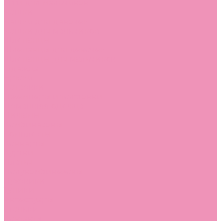
Угги для мальчиков
Чешки
Чешки для девочек
Чешки для мальчиков
Шлепанцы
Шлепанцы для девочек
Шлепанцы для мальчиков
Одежда
Брюки
Ветровки
Джемперы и толстовки
Домашняя одежда
Пижамы
Комбинезоны
Комплекты
Конверты
Куртки
Платья
Полукомбинезоны
Пуховики
Туники
Аксессуары
Стельки
Контакты