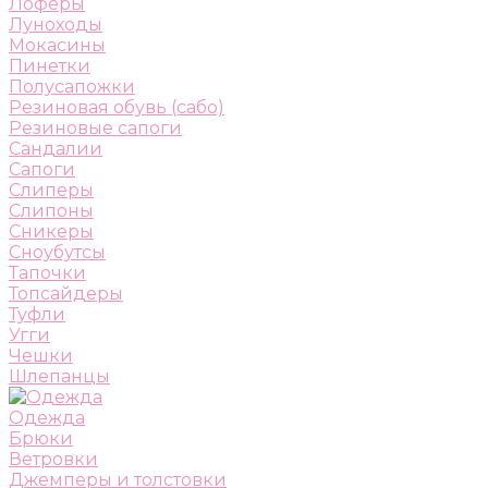
Лоферы
Луноходы
Мокасины
Пинетки
Полусапожки
Резиновая обувь (сабо)
Резиновые сапоги
Сандалии
Сапоги
Слиперы
Слипоны
Сникеры
Сноубутсы
Тапочки
Топсайдеры
Туфли
Угги
Чешки
Шлепанцы
Одежда
Брюки
Ветровки
Джемперы и толстовки