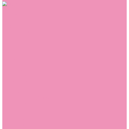
Обувь
Аквастоки
Балетки
Босоножки
Ботильоны
Ботинки
Валенки
Джазовки
Дутики
Кеды
Кроссовки
Лоферы
Луноходы
Мокасины
Пинетки
Полусапожки
Резиновая обувь (сабо)
Резиновые сапоги
Сандалии
Сапоги
Слиперы
Слипоны