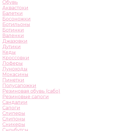
Обувь
Аквастоки
Балетки
Босоножки
Ботильоны
Ботинки
Валенки
Джазовки
Дутики
Кеды
Кроссовки
Лоферы
Луноходы
Мокасины
Пинетки
Полусапожки
Резиновая обувь (сабо)
Резиновые сапоги
Сандалии
Сапоги
Слиперы
Слипоны
Сникеры
Сноубутсы