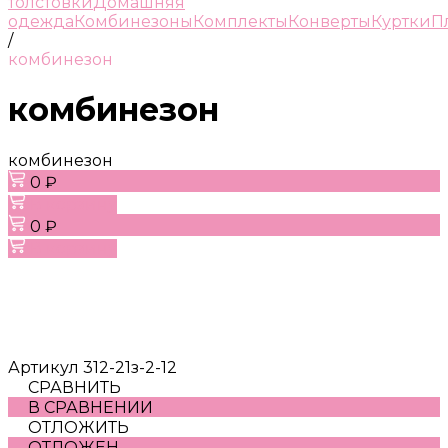
толстовки
Домашняя
одежда
Комбинезоны
Комплекты
Конверты
Куртки
П
/
комбинезон
комбинезон
комбинезон
0 ₽
В корзину
0 ₽
В корзину
Артикул
312-21з-2-12
СРАВНИТЬ
В СРАВНЕНИИ
ОТЛОЖИТЬ
ОТЛОЖЕН