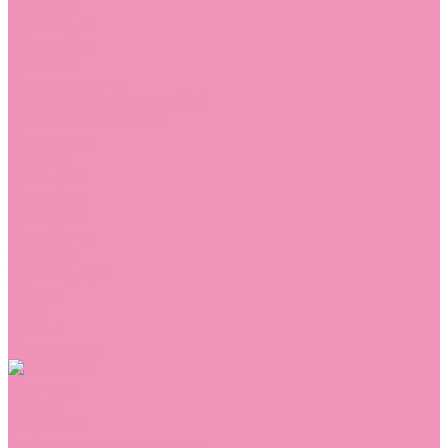
Лоферы
Луноходы
Мокасины
Пинетки
Полусапожки
Резиновая обувь (сабо)
Резиновые сапоги
Сандалии
Сапоги
Слиперы
Слипоны
Сникеры
Сноубутсы
Тапочки
Топсайдеры
Туфли
Угги
Чешки
Шлепанцы
Одежда
Брюки
Ветровки
Джемперы и толстовки