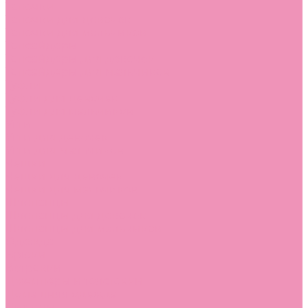
Тапочки
Тапочки для девочек
Тапочки для мальчиков
Топсайдеры
Топсайдеры для девочек
Топсайдеры для мальчиков
Туфли
Туфли для девочек
Туфли для мальчиков
Угги
Угги для девочек
Угги для мальчиков
Чешки
Чешки для девочек
Чешки для мальчиков
Шлепанцы
Шлепанцы для девочек
Шлепанцы для мальчиков
Одежда
Брюки
Ветровки
Джемперы и толстовки
Домашняя одежда
Пижамы