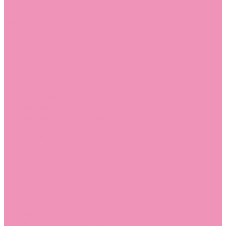
Сертификаты
...
Каталог
Одежда, обувь и аксессуары
Обувь
Аквастоки
Аквастоки для девочек
Аквастоки для мальчиков
Балетки
Балетки для девочек
Балетки для мальчиков
Босоножки
Босоножки для девочек
Босоножки для мальчиков
Ботильоны
Ботильоны для девочек
Ботинки
Ботинки для девочек
Ботинки для мальчиков
Валенки
Валенки для девочек
Валенки для мальчиков
Джазовки
Джазовки для девочек