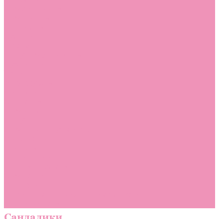
Комбинезоны
Комплекты
Конверты
Куртки
Платья
Полукомбинезоны
Пуховики
Туники
Аксессуары
Стельки
Контакты
Помощь
Покупки
Помощь покупателю
Вопрос - ответ
Бренды
Коллекции
Готовые образы
Компания
Новости
Политика конфиденциальности
Сертификаты