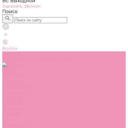
Вс: Выходной
Заказать звонок
Поиск
Войти
Каталог
Одежда, обувь и аксессуары
Обувь
Аквастоки
Балетки
Босоножки
Ботильоны
Ботинки
Валенки
Джазовки
Дутики
Кеды
Кроссовки