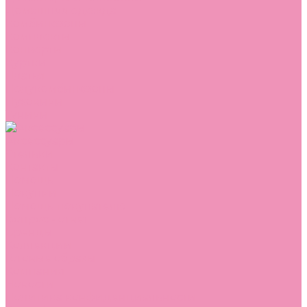
Домашняя одежда
Комбинезоны
Комплекты
Конверты
Куртки
Платья
Полукомбинезоны
Пуховики
Туники
Аксессуары
Стельки
Контакты
Помощь
Покупки
Помощь покупателю
Вопрос - ответ
Бренды
Коллекции
Готовые образы
Компания
Новости
Политика конфиденциальности