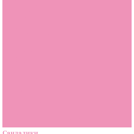
Комбинезоны
Комплекты
Конверты
Куртки
Платья
Полукомбинезоны
Пуховики
Туники
Аксессуары
Стельки
Контакты
Помощь
Покупки
Помощь покупателю
Вопрос - ответ
Бренды
Коллекции
Готовые образы
Компания
Новости
Политика конфиденциальности
Сертификаты