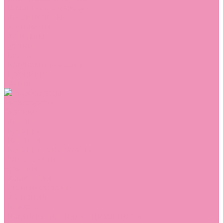
Домашняя одежда
Комбинезоны
Комплекты
Конверты
Куртки
Платья
Полукомбинезоны
Пуховики
Туники
Аксессуары
Стельки
Контакты
Помощь
Покупки
Помощь покупателю
Вопрос - ответ
Бренды
Коллекции
Готовые образы
Компания
Новости
Политика конфиденциальности