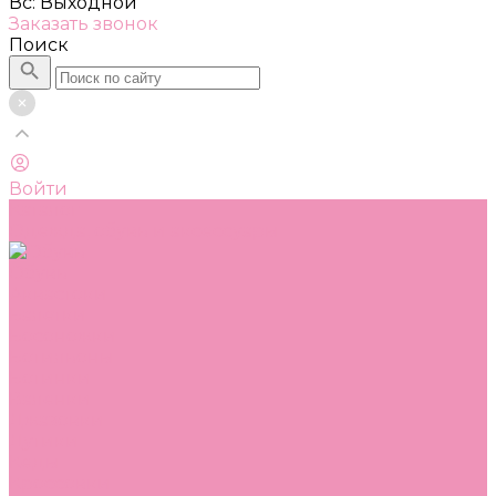
Вс: Выходной
Заказать звонок
Поиск
Войти
Каталог
Одежда, обувь и аксессуары
Обувь
Аквастоки
Балетки
Босоножки
Ботильоны
Ботинки
Валенки
Джазовки
Дутики
Кеды
Кроссовки