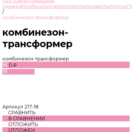
толстовки
Домашняя
одежда
Комбинезоны
Комплекты
Конверты
Куртки
П
/
комбинезон-трансформер
комбинезон-
трансформер
комбинезон-трансформер
0 ₽
В корзину
Артикул
217-18
СРАВНИТЬ
В СРАВНЕНИИ
ОТЛОЖИТЬ
ОТЛОЖЕН