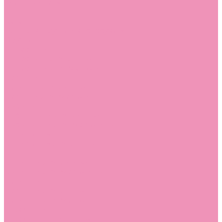
Сертификаты
...
Каталог
Одежда, обувь и аксессуары
Обувь
Аквастоки
Аквастоки для девочек
Аквастоки для мальчиков
Балетки
Балетки для девочек
Балетки для мальчиков
Босоножки
Босоножки для девочек
Босоножки для мальчиков
Ботильоны
Ботильоны для девочек
Ботинки
Ботинки для девочек
Ботинки для мальчиков
Валенки
Валенки для девочек
Валенки для мальчиков
Джазовки
Джазовки для девочек