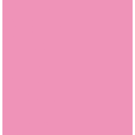
Тапочки
Тапочки для девочек
Тапочки для мальчиков
Топсайдеры
Топсайдеры для девочек
Топсайдеры для мальчиков
Туфли
Туфли для девочек
Туфли для мальчиков
Угги
Угги для девочек
Угги для мальчиков
Чешки
Чешки для девочек
Чешки для мальчиков
Шлепанцы
Шлепанцы для девочек
Шлепанцы для мальчиков
Одежда
Брюки
Ветровки
Джемперы и толстовки
Домашняя одежда
Пижамы