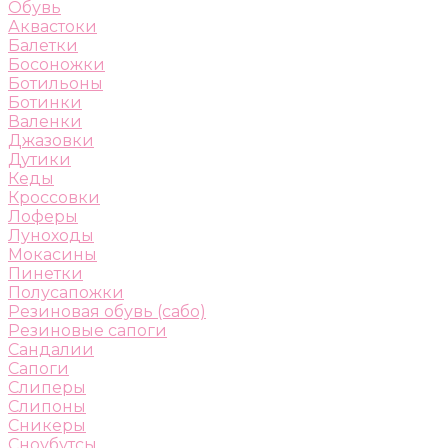
Обувь
Аквастоки
Балетки
Босоножки
Ботильоны
Ботинки
Валенки
Джазовки
Дутики
Кеды
Кроссовки
Лоферы
Луноходы
Мокасины
Пинетки
Полусапожки
Резиновая обувь (сабо)
Резиновые сапоги
Сандалии
Сапоги
Слиперы
Слипоны
Сникеры
Сноубутсы