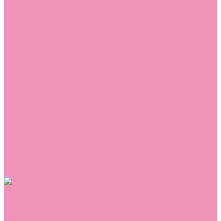
Лоферы
Луноходы
Мокасины
Пинетки
Полусапожки
Резиновая обувь (сабо)
Резиновые сапоги
Сандалии
Сапоги
Слиперы
Слипоны
Сникеры
Сноубутсы
Тапочки
Топсайдеры
Туфли
Угги
Чешки
Шлепанцы
Одежда
Брюки
Ветровки
Джемперы и толстовки