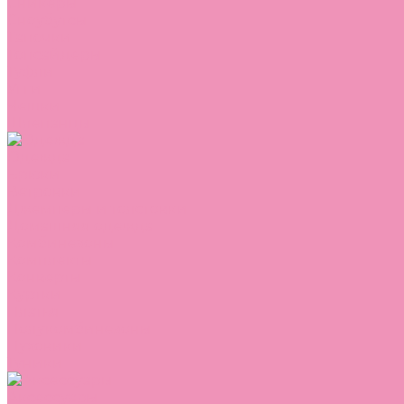
Сникеры
Сноубутсы
Тапочки
Топсайдеры
Туфли
Угги
Чешки
Шлепанцы
Одежда
Брюки
Ветровки
Джемперы и толстовки
Домашняя одежда
Комбинезоны
Комплекты
Конверты
Куртки
Платья
Полукомбинезоны
Пуховики
Туники
Аксессуары