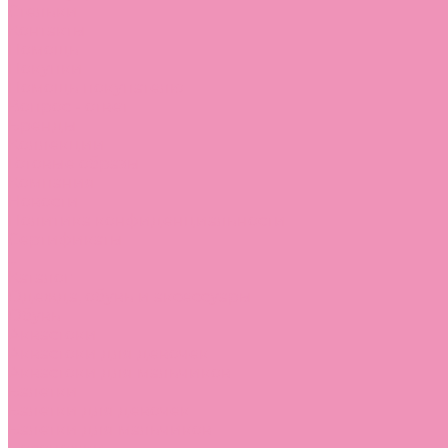
Стельки
Контакты
Помощь
Покупки
Помощь покупателю
Вопрос - ответ
Бренды
Коллекции
Готовые образы
Компания
Новости
Политика конфиденциальности
Сертификаты
...
Каталог
Одежда, обувь и аксессуары
Обувь
Аквастоки
Аквастоки для девочек
Аквастоки для мальчиков
Балетки
Балетки для девочек
Балетки для мальчиков