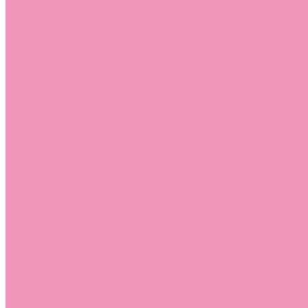
Босоножки
Босоножки для девочек
Босоножки для мальчиков
Ботильоны
Ботильоны для девочек
Ботинки
Ботинки для девочек
Ботинки для мальчиков
Валенки
Валенки для девочек
Валенки для мальчиков
Джазовки
Джазовки для девочек
Дутики
Дутики для девочек
Дутики для мальчиков
Кеды
Кеды для девочек
Кеды для мальчиков
Кроссовки
Кроссовки для девочек
Кроссовки для мальчиков
Лоферы
Лоферы для девочек