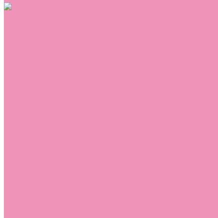
Обувь
Аквастоки
Балетки
Босоножки
Ботильоны
Ботинки
Валенки
Джазовки
Дутики
Кеды
Кроссовки
Лоферы
Луноходы
Мокасины
Пинетки
Полусапожки
Резиновая обувь (сабо)
Резиновые сапоги
Сандалии
Сапоги
Слиперы
Слипоны