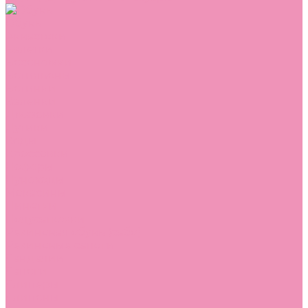
Обувь
Аквастоки
Балетки
Босоножки
Ботильоны
Ботинки
Валенки
Джазовки
Дутики
Кеды
Кроссовки
Лоферы
Луноходы
Мокасины
Пинетки
Полусапожки
Резиновая обувь (сабо)
Резиновые сапоги
Сандалии
Сапоги
Слиперы
Слипоны