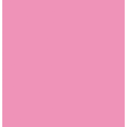
Босоножки
Босоножки для девочек
Босоножки для мальчиков
Ботильоны
Ботильоны для девочек
Ботинки
Ботинки для девочек
Ботинки для мальчиков
Валенки
Валенки для девочек
Валенки для мальчиков
Джазовки
Джазовки для девочек
Дутики
Дутики для девочек
Дутики для мальчиков
Кеды
Кеды для девочек
Кеды для мальчиков
Кроссовки
Кроссовки для девочек
Кроссовки для мальчиков
Лоферы
Лоферы для девочек