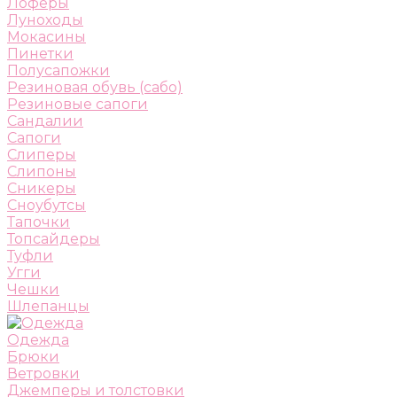
Лоферы
Луноходы
Мокасины
Пинетки
Полусапожки
Резиновая обувь (сабо)
Резиновые сапоги
Сандалии
Сапоги
Слиперы
Слипоны
Сникеры
Сноубутсы
Тапочки
Топсайдеры
Туфли
Угги
Чешки
Шлепанцы
Одежда
Брюки
Ветровки
Джемперы и толстовки