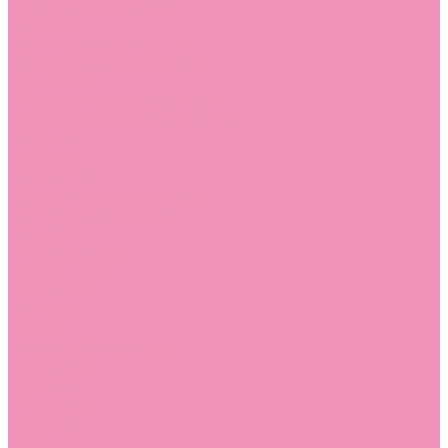
Угги для мальчиков
Чешки
Чешки для девочек
Чешки для мальчиков
Шлепанцы
Шлепанцы для девочек
Шлепанцы для мальчиков
Одежда
Брюки
Ветровки
Джемперы и толстовки
Домашняя одежда
Пижамы
Комбинезоны
Комплекты
Конверты
Куртки
Платья
Полукомбинезоны
Пуховики
Туники
Аксессуары
Стельки
Контакты