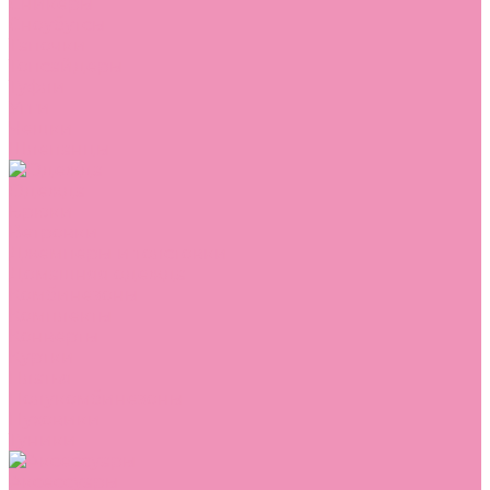
Сникеры
Сноубутсы
Тапочки
Топсайдеры
Туфли
Угги
Чешки
Шлепанцы
Одежда
Брюки
Ветровки
Джемперы и толстовки
Домашняя одежда
Комбинезоны
Комплекты
Конверты
Куртки
Платья
Полукомбинезоны
Пуховики
Туники
Аксессуары