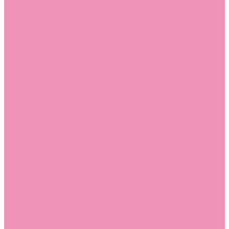
Слиперы
Слиперы для девочек
Слиперы для мальчиков
Слипоны
Слипоны для девочек
Слипоны для мальчиков
Сникеры
Сникеры для девочек
Сникеры для мальчиков
Сноубутсы
Сноубутсы для девочек
Сноубутсы для мальчиков
Тапочки
Тапочки для девочек
Тапочки для мальчиков
Топсайдеры
Топсайдеры для девочек
Топсайдеры для мальчиков
Туфли
Туфли для девочек
Туфли для мальчиков
Угги
Угги для девочек