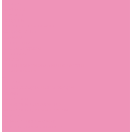
Стельки
Контакты
Помощь
Покупки
Помощь покупателю
Вопрос - ответ
Бренды
Коллекции
Готовые образы
Компания
Новости
Политика конфиденциальности
Сертификаты
...
Каталог
Одежда, обувь и аксессуары
Обувь
Аквастоки
Аквастоки для девочек
Аквастоки для мальчиков
Балетки
Балетки для девочек
Балетки для мальчиков