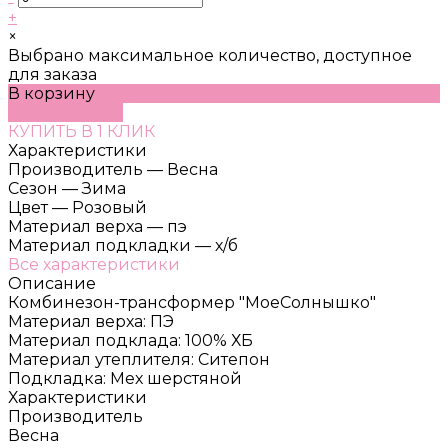
+
×
Выбрано максимальное количество, доступное
для заказа
В корзину
ДОБАВЛЕНО
КУПИТЬ В 1 КЛИК
Характеристики
Производитель
—
Весна
Сезон
—
Зима
Цвет
—
Розовый
Материал верха
—
пэ
Материал подкладки
—
х/б
Все характеристики
Описание
Комбинезон-трансформер "МоеСолнышко"
Материал верха: ПЭ
Материал подклада: 100% ХБ
Материал утеплителя: Ситепон
Подкладка: Мех шерстяной
Характеристики
Производитель
Весна