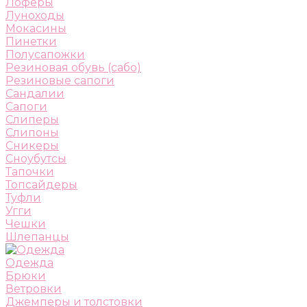
Лоферы
Луноходы
Мокасины
Пинетки
Полусапожки
Резиновая обувь (сабо)
Резиновые сапоги
Сандалии
Сапоги
Слиперы
Слипоны
Сникеры
Сноубутсы
Тапочки
Топсайдеры
Туфли
Угги
Чешки
Шлепанцы
Одежда
Брюки
Ветровки
Джемперы и толстовки