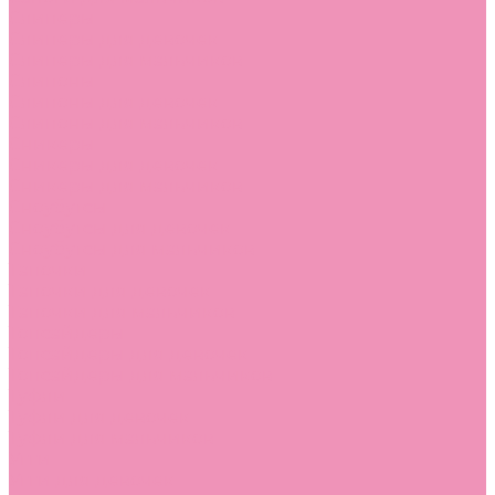
Слиперы
Слиперы для девочек
Слиперы для мальчиков
Слипоны
Слипоны для девочек
Слипоны для мальчиков
Сникеры
Сникеры для девочек
Сникеры для мальчиков
Сноубутсы
Сноубутсы для девочек
Сноубутсы для мальчиков
Тапочки
Тапочки для девочек
Тапочки для мальчиков
Топсайдеры
Топсайдеры для девочек
Топсайдеры для мальчиков
Туфли
Туфли для девочек
Туфли для мальчиков
Угги
Угги для девочек