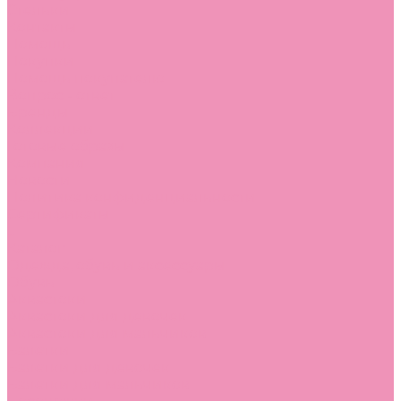
Стельки
Контакты
Помощь
Покупки
Помощь покупателю
Вопрос - ответ
Бренды
Коллекции
Готовые образы
Компания
Новости
Политика конфиденциальности
Сертификаты
...
Каталог
Одежда, обувь и аксессуары
Обувь
Аквастоки
Аквастоки для девочек
Аквастоки для мальчиков
Балетки
Балетки для девочек
Балетки для мальчиков