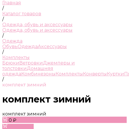
Главная
/
Каталог товаров
/
Одежда, обувь и аксессуары
Одежда, обувь и аксессуары
/
Одежда
Обувь
Одежда
Аксессуары
/
Комплекты
Брюки
Ветровки
Джемперы и
толстовки
Домашняя
одежда
Комбинезоны
Комплекты
Конверты
Куртки
П
/
комплект зимний
комплект зимний
комплект зимний
0 ₽
В корзину