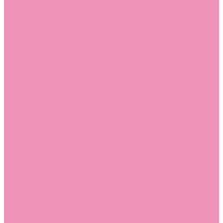
Угги для мальчиков
Чешки
Чешки для девочек
Чешки для мальчиков
Шлепанцы
Шлепанцы для девочек
Шлепанцы для мальчиков
Одежда
Брюки
Ветровки
Джемперы и толстовки
Домашняя одежда
Пижамы
Комбинезоны
Комплекты
Конверты
Куртки
Платья
Полукомбинезоны
Пуховики
Туники
Аксессуары
Стельки
Контакты