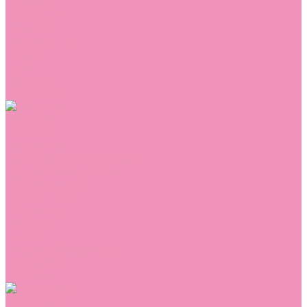
Сникеры
Сноубутсы
Тапочки
Топсайдеры
Туфли
Угги
Чешки
Шлепанцы
Одежда
Брюки
Ветровки
Джемперы и толстовки
Домашняя одежда
Комбинезоны
Комплекты
Конверты
Куртки
Платья
Полукомбинезоны
Пуховики
Туники
Аксессуары