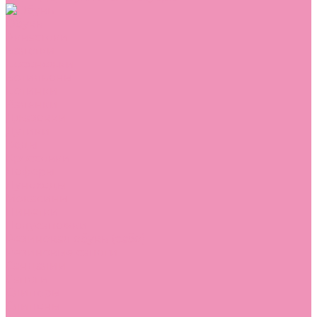
Обувь
Аквастоки
Балетки
Босоножки
Ботильоны
Ботинки
Валенки
Джазовки
Дутики
Кеды
Кроссовки
Лоферы
Луноходы
Мокасины
Пинетки
Полусапожки
Резиновая обувь (сабо)
Резиновые сапоги
Сандалии
Сапоги
Слиперы
Слипоны