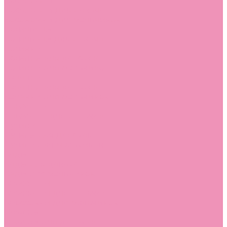
Босоножки
Босоножки для девочек
Босоножки для мальчиков
Ботильоны
Ботильоны для девочек
Ботинки
Ботинки для девочек
Ботинки для мальчиков
Валенки
Валенки для девочек
Валенки для мальчиков
Джазовки
Джазовки для девочек
Дутики
Дутики для девочек
Дутики для мальчиков
Кеды
Кеды для девочек
Кеды для мальчиков
Кроссовки
Кроссовки для девочек
Кроссовки для мальчиков
Лоферы
Лоферы для девочек