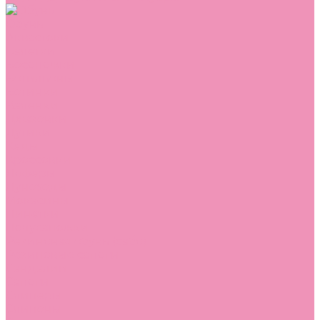
Обувь
Аквастоки
Балетки
Босоножки
Ботильоны
Ботинки
Валенки
Джазовки
Дутики
Кеды
Кроссовки
Лоферы
Луноходы
Мокасины
Пинетки
Полусапожки
Резиновая обувь (сабо)
Резиновые сапоги
Сандалии
Сапоги
Слиперы
Слипоны