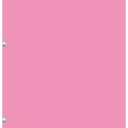
Сникеры
Сноубутсы
Тапочки
Топсайдеры
Туфли
Угги
Чешки
Шлепанцы
Одежда
Брюки
Ветровки
Джемперы и толстовки
Домашняя одежда
Комбинезоны
Комплекты
Конверты
Куртки
Платья
Полукомбинезоны
Пуховики
Туники
Аксессуары