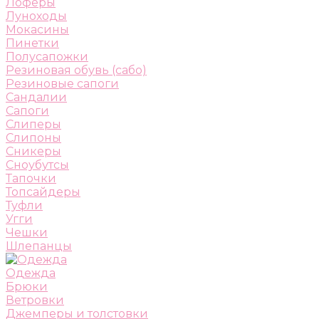
Лоферы
Луноходы
Мокасины
Пинетки
Полусапожки
Резиновая обувь (сабо)
Резиновые сапоги
Сандалии
Сапоги
Слиперы
Слипоны
Сникеры
Сноубутсы
Тапочки
Топсайдеры
Туфли
Угги
Чешки
Шлепанцы
Одежда
Брюки
Ветровки
Джемперы и толстовки