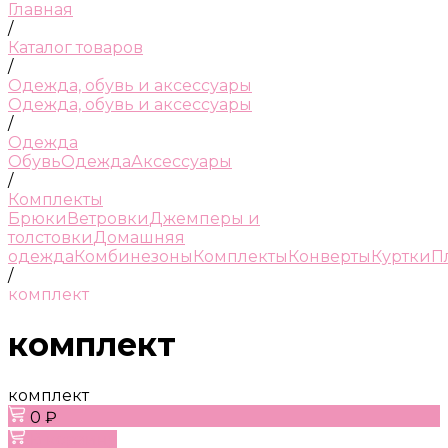
Главная
/
Каталог товаров
/
Одежда, обувь и аксессуары
Одежда, обувь и аксессуары
/
Одежда
Обувь
Одежда
Аксессуары
/
Комплекты
Брюки
Ветровки
Джемперы и
толстовки
Домашняя
одежда
Комбинезоны
Комплекты
Конверты
Куртки
П
/
комплект
комплект
комплект
0 ₽
В корзину