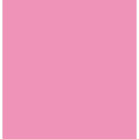
Угги для мальчиков
Чешки
Чешки для девочек
Чешки для мальчиков
Шлепанцы
Шлепанцы для девочек
Шлепанцы для мальчиков
Одежда
Брюки
Ветровки
Джемперы и толстовки
Домашняя одежда
Пижамы
Комбинезоны
Комплекты
Конверты
Куртки
Платья
Полукомбинезоны
Пуховики
Туники
Аксессуары
Стельки
Контакты