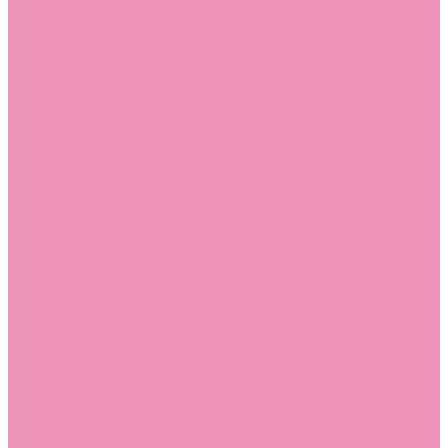
Босоножки
Босоножки для девочек
Босоножки для мальчиков
Ботильоны
Ботильоны для девочек
Ботинки
Ботинки для девочек
Ботинки для мальчиков
Валенки
Валенки для девочек
Валенки для мальчиков
Джазовки
Джазовки для девочек
Дутики
Дутики для девочек
Дутики для мальчиков
Кеды
Кеды для девочек
Кеды для мальчиков
Кроссовки
Кроссовки для девочек
Кроссовки для мальчиков
Лоферы
Лоферы для девочек