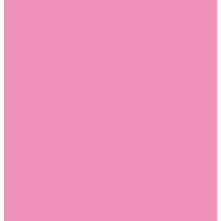
Слиперы
Слиперы для девочек
Слиперы для мальчиков
Слипоны
Слипоны для девочек
Слипоны для мальчиков
Сникеры
Сникеры для девочек
Сникеры для мальчиков
Сноубутсы
Сноубутсы для девочек
Сноубутсы для мальчиков
Тапочки
Тапочки для девочек
Тапочки для мальчиков
Топсайдеры
Топсайдеры для девочек
Топсайдеры для мальчиков
Туфли
Туфли для девочек
Туфли для мальчиков
Угги
Угги для девочек