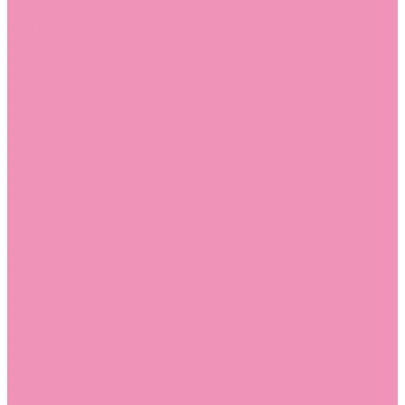
Стельки
Контакты
Помощь
Покупки
Помощь покупателю
Вопрос - ответ
Бренды
Коллекции
Готовые образы
Компания
Новости
Политика конфиденциальности
Сертификаты
...
Каталог
Одежда, обувь и аксессуары
Обувь
Аквастоки
Аквастоки для девочек
Аквастоки для мальчиков
Балетки
Балетки для девочек
Балетки для мальчиков