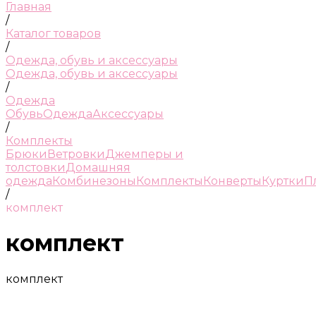
Главная
/
Каталог товаров
/
Одежда, обувь и аксессуары
Одежда, обувь и аксессуары
/
Одежда
Обувь
Одежда
Аксессуары
/
Комплекты
Брюки
Ветровки
Джемперы и
толстовки
Домашняя
одежда
Комбинезоны
Комплекты
Конверты
Куртки
П
/
комплект
комплект
комплект