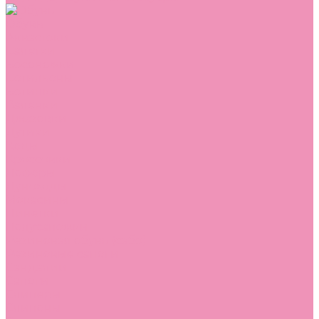
Обувь
Аквастоки
Балетки
Босоножки
Ботильоны
Ботинки
Валенки
Джазовки
Дутики
Кеды
Кроссовки
Лоферы
Луноходы
Мокасины
Пинетки
Полусапожки
Резиновая обувь (сабо)
Резиновые сапоги
Сандалии
Сапоги
Слиперы
Слипоны