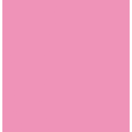
Босоножки
Босоножки для девочек
Босоножки для мальчиков
Ботильоны
Ботильоны для девочек
Ботинки
Ботинки для девочек
Ботинки для мальчиков
Валенки
Валенки для девочек
Валенки для мальчиков
Джазовки
Джазовки для девочек
Дутики
Дутики для девочек
Дутики для мальчиков
Кеды
Кеды для девочек
Кеды для мальчиков
Кроссовки
Кроссовки для девочек
Кроссовки для мальчиков
Лоферы
Лоферы для девочек