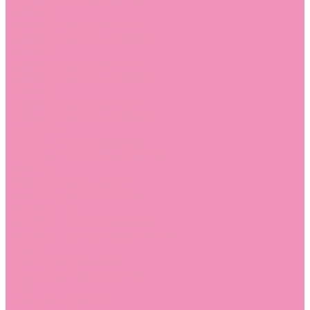
Слиперы
Слиперы для девочек
Слиперы для мальчиков
Слипоны
Слипоны для девочек
Слипоны для мальчиков
Сникеры
Сникеры для девочек
Сникеры для мальчиков
Сноубутсы
Сноубутсы для девочек
Сноубутсы для мальчиков
Тапочки
Тапочки для девочек
Тапочки для мальчиков
Топсайдеры
Топсайдеры для девочек
Топсайдеры для мальчиков
Туфли
Туфли для девочек
Туфли для мальчиков
Угги
Угги для девочек