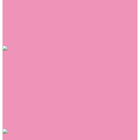
Сникеры
Сноубутсы
Тапочки
Топсайдеры
Туфли
Угги
Чешки
Шлепанцы
Одежда
Брюки
Ветровки
Джемперы и толстовки
Домашняя одежда
Комбинезоны
Комплекты
Конверты
Куртки
Платья
Полукомбинезоны
Пуховики
Туники
Аксессуары