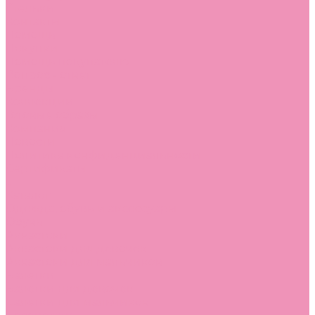
Стельки
Контакты
Помощь
Покупки
Помощь покупателю
Вопрос - ответ
Бренды
Коллекции
Готовые образы
Компания
Новости
Политика конфиденциальности
Сертификаты
...
Каталог
Одежда, обувь и аксессуары
Обувь
Аквастоки
Аквастоки для девочек
Аквастоки для мальчиков
Балетки
Балетки для девочек
Балетки для мальчиков