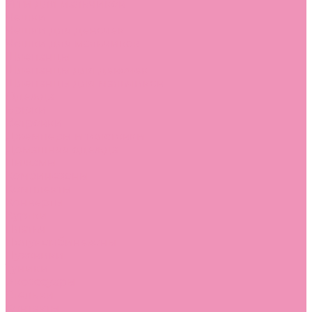
Угги для мальчиков
Чешки
Чешки для девочек
Чешки для мальчиков
Шлепанцы
Шлепанцы для девочек
Шлепанцы для мальчиков
Одежда
Брюки
Ветровки
Джемперы и толстовки
Домашняя одежда
Пижамы
Комбинезоны
Комплекты
Конверты
Куртки
Платья
Полукомбинезоны
Пуховики
Туники
Аксессуары
Стельки
Контакты