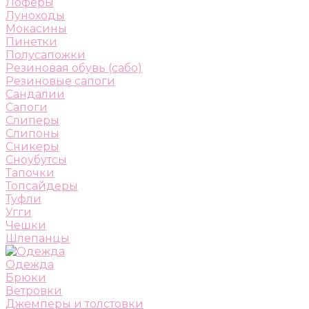
Лоферы
Луноходы
Мокасины
Пинетки
Полусапожки
Резиновая обувь (сабо)
Резиновые сапоги
Сандалии
Сапоги
Слиперы
Слипоны
Сникеры
Сноубутсы
Тапочки
Топсайдеры
Туфли
Угги
Чешки
Шлепанцы
Одежда
Брюки
Ветровки
Джемперы и толстовки