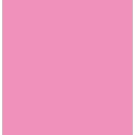
Стельки
Контакты
Помощь
Покупки
Помощь покупателю
Вопрос - ответ
Бренды
Коллекции
Готовые образы
Компания
Новости
Политика конфиденциальности
Сертификаты
...
Каталог
Одежда, обувь и аксессуары
Обувь
Аквастоки
Аквастоки для девочек
Аквастоки для мальчиков
Балетки
Балетки для девочек
Балетки для мальчиков