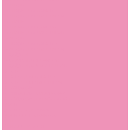
Слиперы
Слиперы для девочек
Слиперы для мальчиков
Слипоны
Слипоны для девочек
Слипоны для мальчиков
Сникеры
Сникеры для девочек
Сникеры для мальчиков
Сноубутсы
Сноубутсы для девочек
Сноубутсы для мальчиков
Тапочки
Тапочки для девочек
Тапочки для мальчиков
Топсайдеры
Топсайдеры для девочек
Топсайдеры для мальчиков
Туфли
Туфли для девочек
Туфли для мальчиков
Угги
Угги для девочек