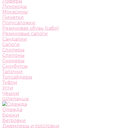
Лоферы
Луноходы
Мокасины
Пинетки
Полусапожки
Резиновая обувь (сабо)
Резиновые сапоги
Сандалии
Сапоги
Слиперы
Слипоны
Сникеры
Сноубутсы
Тапочки
Топсайдеры
Туфли
Угги
Чешки
Шлепанцы
Одежда
Брюки
Ветровки
Джемперы и толстовки