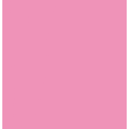
Босоножки
Босоножки для девочек
Босоножки для мальчиков
Ботильоны
Ботильоны для девочек
Ботинки
Ботинки для девочек
Ботинки для мальчиков
Валенки
Валенки для девочек
Валенки для мальчиков
Джазовки
Джазовки для девочек
Дутики
Дутики для девочек
Дутики для мальчиков
Кеды
Кеды для девочек
Кеды для мальчиков
Кроссовки
Кроссовки для девочек
Кроссовки для мальчиков
Лоферы
Лоферы для девочек