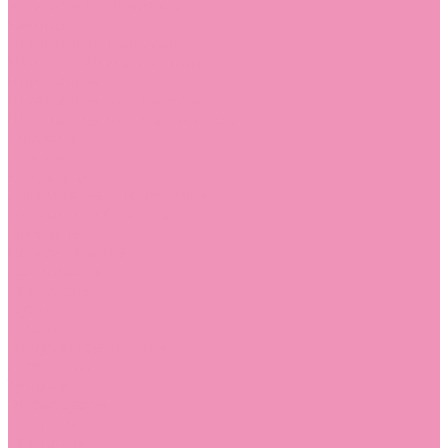
Угги для мальчиков
Чешки
Чешки для девочек
Чешки для мальчиков
Шлепанцы
Шлепанцы для девочек
Шлепанцы для мальчиков
Одежда
Брюки
Ветровки
Джемперы и толстовки
Домашняя одежда
Пижамы
Комбинезоны
Комплекты
Конверты
Куртки
Платья
Полукомбинезоны
Пуховики
Туники
Аксессуары
Стельки
Контакты