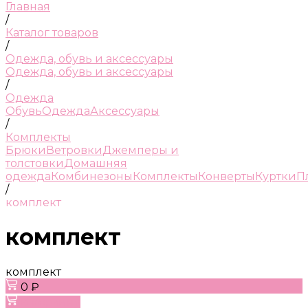
Главная
/
Каталог товаров
/
Одежда, обувь и аксессуары
Одежда, обувь и аксессуары
/
Одежда
Обувь
Одежда
Аксессуары
/
Комплекты
Брюки
Ветровки
Джемперы и
толстовки
Домашняя
одежда
Комбинезоны
Комплекты
Конверты
Куртки
П
/
комплект
комплект
комплект
0 ₽
В корзину