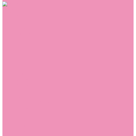
Обувь
Аквастоки
Балетки
Босоножки
Ботильоны
Ботинки
Валенки
Джазовки
Дутики
Кеды
Кроссовки
Лоферы
Луноходы
Мокасины
Пинетки
Полусапожки
Резиновая обувь (сабо)
Резиновые сапоги
Сандалии
Сапоги
Слиперы
Слипоны