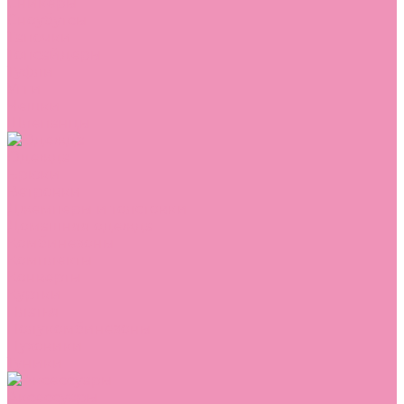
Сникеры
Сноубутсы
Тапочки
Топсайдеры
Туфли
Угги
Чешки
Шлепанцы
Одежда
Брюки
Ветровки
Джемперы и толстовки
Домашняя одежда
Комбинезоны
Комплекты
Конверты
Куртки
Платья
Полукомбинезоны
Пуховики
Туники
Аксессуары