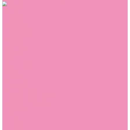
Обувь
Аквастоки
Балетки
Босоножки
Ботильоны
Ботинки
Валенки
Джазовки
Дутики
Кеды
Кроссовки
Лоферы
Луноходы
Мокасины
Пинетки
Полусапожки
Резиновая обувь (сабо)
Резиновые сапоги
Сандалии
Сапоги
Слиперы
Слипоны