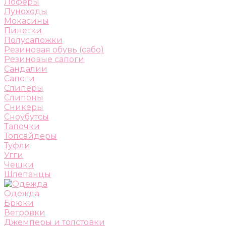
Лоферы
Луноходы
Мокасины
Пинетки
Полусапожки
Резиновая обувь (сабо)
Резиновые сапоги
Сандалии
Сапоги
Слиперы
Слипоны
Сникеры
Сноубутсы
Тапочки
Топсайдеры
Туфли
Угги
Чешки
Шлепанцы
Одежда
Брюки
Ветровки
Джемперы и толстовки