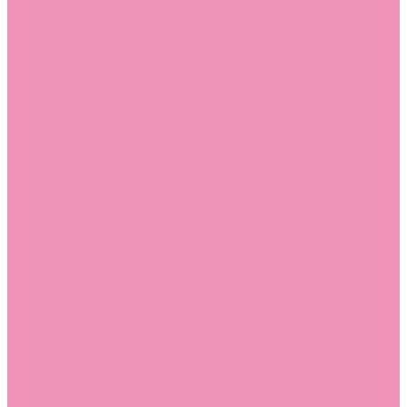
Босоножки
Босоножки для девочек
Босоножки для мальчиков
Ботильоны
Ботильоны для девочек
Ботинки
Ботинки для девочек
Ботинки для мальчиков
Валенки
Валенки для девочек
Валенки для мальчиков
Джазовки
Джазовки для девочек
Дутики
Дутики для девочек
Дутики для мальчиков
Кеды
Кеды для девочек
Кеды для мальчиков
Кроссовки
Кроссовки для девочек
Кроссовки для мальчиков
Лоферы
Лоферы для девочек