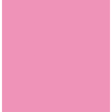
Стельки
Контакты
Помощь
Покупки
Помощь покупателю
Вопрос - ответ
Бренды
Коллекции
Готовые образы
Компания
Новости
Политика конфиденциальности
Сертификаты
...
Каталог
Одежда, обувь и аксессуары
Обувь
Аквастоки
Аквастоки для девочек
Аквастоки для мальчиков
Балетки
Балетки для девочек
Балетки для мальчиков