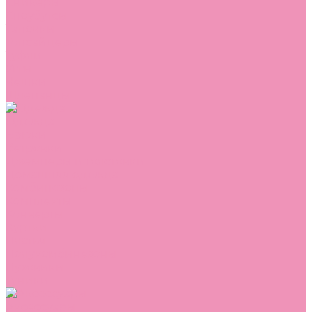
Сникеры
Сноубутсы
Тапочки
Топсайдеры
Туфли
Угги
Чешки
Шлепанцы
Одежда
Брюки
Ветровки
Джемперы и толстовки
Домашняя одежда
Комбинезоны
Комплекты
Конверты
Куртки
Платья
Полукомбинезоны
Пуховики
Туники
Аксессуары