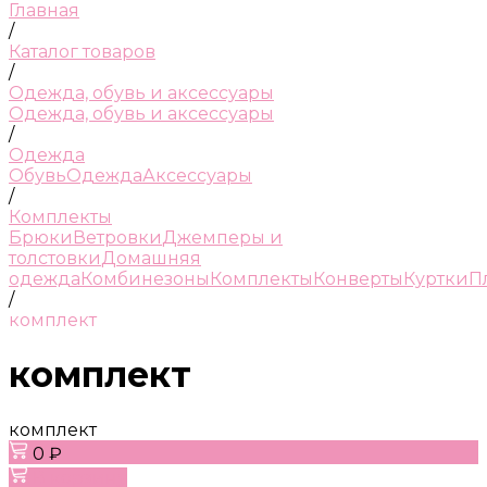
Главная
/
Каталог товаров
/
Одежда, обувь и аксессуары
Одежда, обувь и аксессуары
/
Одежда
Обувь
Одежда
Аксессуары
/
Комплекты
Брюки
Ветровки
Джемперы и
толстовки
Домашняя
одежда
Комбинезоны
Комплекты
Конверты
Куртки
П
/
комплект
комплект
комплект
0 ₽
В корзину