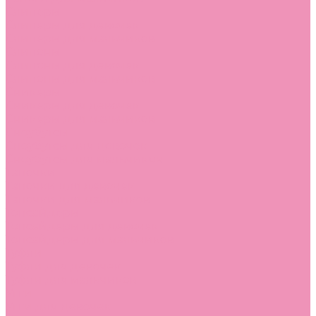
Слиперы
Слиперы для девочек
Слиперы для мальчиков
Слипоны
Слипоны для девочек
Слипоны для мальчиков
Сникеры
Сникеры для девочек
Сникеры для мальчиков
Сноубутсы
Сноубутсы для девочек
Сноубутсы для мальчиков
Тапочки
Тапочки для девочек
Тапочки для мальчиков
Топсайдеры
Топсайдеры для девочек
Топсайдеры для мальчиков
Туфли
Туфли для девочек
Туфли для мальчиков
Угги
Угги для девочек