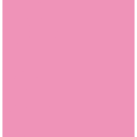
Угги для мальчиков
Чешки
Чешки для девочек
Чешки для мальчиков
Шлепанцы
Шлепанцы для девочек
Шлепанцы для мальчиков
Одежда
Брюки
Ветровки
Джемперы и толстовки
Домашняя одежда
Пижамы
Комбинезоны
Комплекты
Конверты
Куртки
Платья
Полукомбинезоны
Пуховики
Туники
Аксессуары
Стельки
Контакты