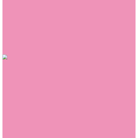
Домашняя одежда
Комбинезоны
Комплекты
Конверты
Куртки
Платья
Полукомбинезоны
Пуховики
Туники
Аксессуары
Стельки
Контакты
Помощь
Покупки
Помощь покупателю
Вопрос - ответ
Бренды
Коллекции
Готовые образы
Компания
Новости
Политика конфиденциальности