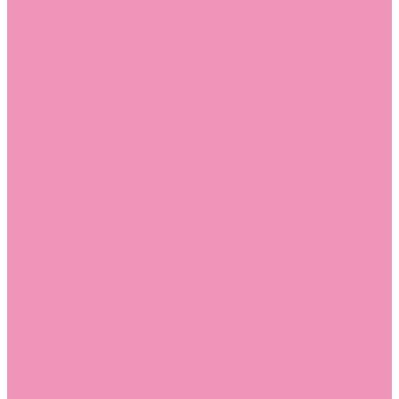
Тапочки
Тапочки для девочек
Тапочки для мальчиков
Топсайдеры
Топсайдеры для девочек
Топсайдеры для мальчиков
Туфли
Туфли для девочек
Туфли для мальчиков
Угги
Угги для девочек
Угги для мальчиков
Чешки
Чешки для девочек
Чешки для мальчиков
Шлепанцы
Шлепанцы для девочек
Шлепанцы для мальчиков
Одежда
Брюки
Ветровки
Джемперы и толстовки
Домашняя одежда
Пижамы