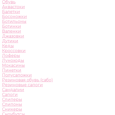
Обувь
Аквастоки
Балетки
Босоножки
Ботильоны
Ботинки
Валенки
Джазовки
Дутики
Кеды
Кроссовки
Лоферы
Луноходы
Мокасины
Пинетки
Полусапожки
Резиновая обувь (сабо)
Резиновые сапоги
Сандалии
Сапоги
Слиперы
Слипоны
Сникеры
Сноубутсы