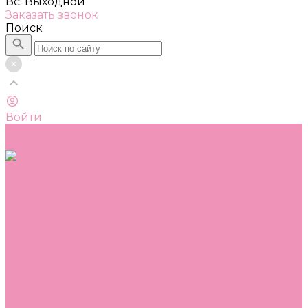
Вс: Выходной
Заказать звонок
Поиск
Войти
Каталог
Одежда, обувь и аксессуары
Обувь
Аквастоки
Балетки
Босоножки
Ботильоны
Ботинки
Валенки
Джазовки
Дутики
Кеды
Кроссовки