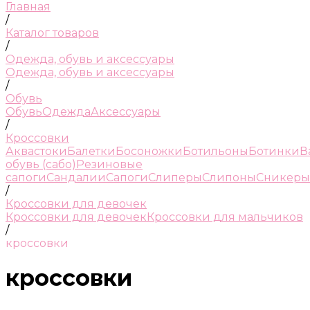
Главная
/
Каталог товаров
/
Одежда, обувь и аксессуары
Одежда, обувь и аксессуары
/
Обувь
Обувь
Одежда
Аксессуары
/
Кроссовки
Аквастоки
Балетки
Босоножки
Ботильоны
Ботинки
В
обувь (сабо)
Резиновые
сапоги
Сандалии
Сапоги
Слиперы
Слипоны
Сникеры
/
Кроссовки для девочек
Кроссовки для девочек
Кроссовки для мальчиков
/
кроссовки
кроссовки