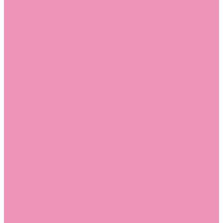
Слиперы
Слиперы для девочек
Слиперы для мальчиков
Слипоны
Слипоны для девочек
Слипоны для мальчиков
Сникеры
Сникеры для девочек
Сникеры для мальчиков
Сноубутсы
Сноубутсы для девочек
Сноубутсы для мальчиков
Тапочки
Тапочки для девочек
Тапочки для мальчиков
Топсайдеры
Топсайдеры для девочек
Топсайдеры для мальчиков
Туфли
Туфли для девочек
Туфли для мальчиков
Угги
Угги для девочек