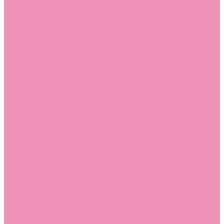
Стельки
Контакты
Помощь
Покупки
Помощь покупателю
Вопрос - ответ
Бренды
Коллекции
Готовые образы
Компания
Новости
Политика конфиденциальности
Сертификаты
...
Каталог
Одежда, обувь и аксессуары
Обувь
Аквастоки
Аквастоки для девочек
Аквастоки для мальчиков
Балетки
Балетки для девочек
Балетки для мальчиков