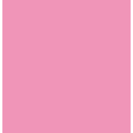
Босоножки
Босоножки для девочек
Босоножки для мальчиков
Ботильоны
Ботильоны для девочек
Ботинки
Ботинки для девочек
Ботинки для мальчиков
Валенки
Валенки для девочек
Валенки для мальчиков
Джазовки
Джазовки для девочек
Дутики
Дутики для девочек
Дутики для мальчиков
Кеды
Кеды для девочек
Кеды для мальчиков
Кроссовки
Кроссовки для девочек
Кроссовки для мальчиков
Лоферы
Лоферы для девочек