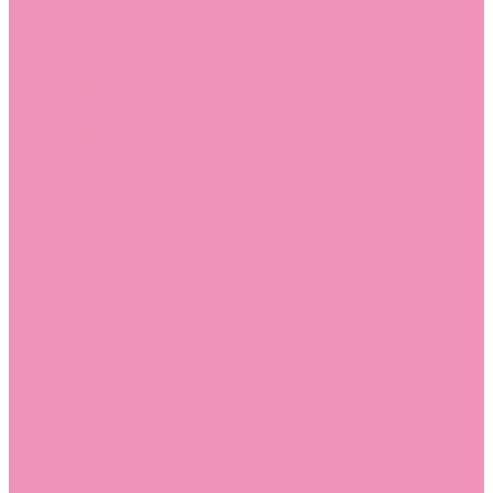
Угги для мальчиков
Чешки
Чешки для девочек
Чешки для мальчиков
Шлепанцы
Шлепанцы для девочек
Шлепанцы для мальчиков
Одежда
Брюки
Ветровки
Джемперы и толстовки
Домашняя одежда
Пижамы
Комбинезоны
Комплекты
Конверты
Куртки
Платья
Полукомбинезоны
Пуховики
Туники
Аксессуары
Стельки
Контакты