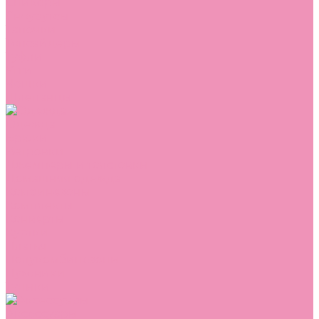
Сникеры
Сноубутсы
Тапочки
Топсайдеры
Туфли
Угги
Чешки
Шлепанцы
Одежда
Брюки
Ветровки
Джемперы и толстовки
Домашняя одежда
Комбинезоны
Комплекты
Конверты
Куртки
Платья
Полукомбинезоны
Пуховики
Туники
Аксессуары