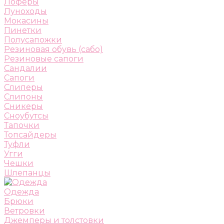
Лоферы
Луноходы
Мокасины
Пинетки
Полусапожки
Резиновая обувь (сабо)
Резиновые сапоги
Сандалии
Сапоги
Слиперы
Слипоны
Сникеры
Сноубутсы
Тапочки
Топсайдеры
Туфли
Угги
Чешки
Шлепанцы
Одежда
Брюки
Ветровки
Джемперы и толстовки