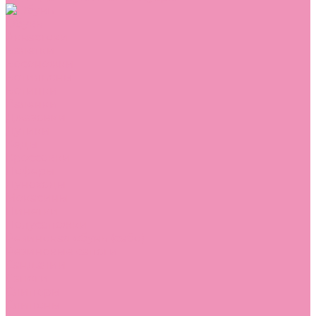
Обувь
Аквастоки
Балетки
Босоножки
Ботильоны
Ботинки
Валенки
Джазовки
Дутики
Кеды
Кроссовки
Лоферы
Луноходы
Мокасины
Пинетки
Полусапожки
Резиновая обувь (сабо)
Резиновые сапоги
Сандалии
Сапоги
Слиперы
Слипоны