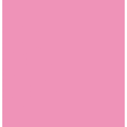
Слиперы
Слиперы для девочек
Слиперы для мальчиков
Слипоны
Слипоны для девочек
Слипоны для мальчиков
Сникеры
Сникеры для девочек
Сникеры для мальчиков
Сноубутсы
Сноубутсы для девочек
Сноубутсы для мальчиков
Тапочки
Тапочки для девочек
Тапочки для мальчиков
Топсайдеры
Топсайдеры для девочек
Топсайдеры для мальчиков
Туфли
Туфли для девочек
Туфли для мальчиков
Угги
Угги для девочек