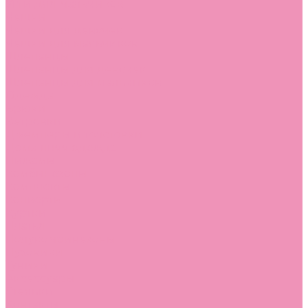
Угги для мальчиков
Чешки
Чешки для девочек
Чешки для мальчиков
Шлепанцы
Шлепанцы для девочек
Шлепанцы для мальчиков
Одежда
Брюки
Ветровки
Джемперы и толстовки
Домашняя одежда
Пижамы
Комбинезоны
Комплекты
Конверты
Куртки
Платья
Полукомбинезоны
Пуховики
Туники
Аксессуары
Стельки
Контакты