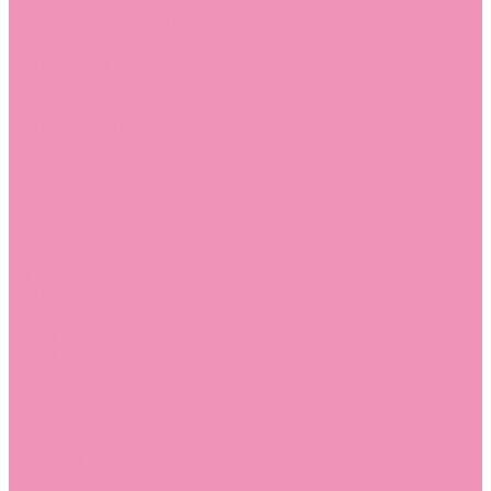
Босоножки
Босоножки для девочек
Босоножки для мальчиков
Ботильоны
Ботильоны для девочек
Ботинки
Ботинки для девочек
Ботинки для мальчиков
Валенки
Валенки для девочек
Валенки для мальчиков
Джазовки
Джазовки для девочек
Дутики
Дутики для девочек
Дутики для мальчиков
Кеды
Кеды для девочек
Кеды для мальчиков
Кроссовки
Кроссовки для девочек
Кроссовки для мальчиков
Лоферы
Лоферы для девочек