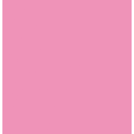
Стельки
Контакты
Помощь
Покупки
Помощь покупателю
Вопрос - ответ
Бренды
Коллекции
Готовые образы
Компания
Новости
Политика конфиденциальности
Сертификаты
...
Каталог
Одежда, обувь и аксессуары
Обувь
Аквастоки
Аквастоки для девочек
Аквастоки для мальчиков
Балетки
Балетки для девочек
Балетки для мальчиков