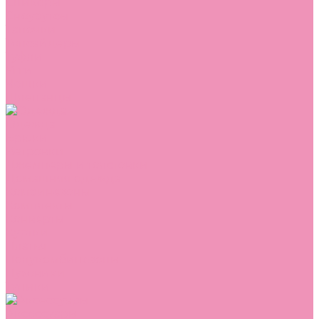
Сникеры
Сноубутсы
Тапочки
Топсайдеры
Туфли
Угги
Чешки
Шлепанцы
Одежда
Брюки
Ветровки
Джемперы и толстовки
Домашняя одежда
Комбинезоны
Комплекты
Конверты
Куртки
Платья
Полукомбинезоны
Пуховики
Туники
Аксессуары