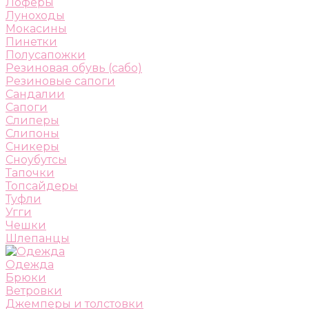
Лоферы
Луноходы
Мокасины
Пинетки
Полусапожки
Резиновая обувь (сабо)
Резиновые сапоги
Сандалии
Сапоги
Слиперы
Слипоны
Сникеры
Сноубутсы
Тапочки
Топсайдеры
Туфли
Угги
Чешки
Шлепанцы
Одежда
Брюки
Ветровки
Джемперы и толстовки