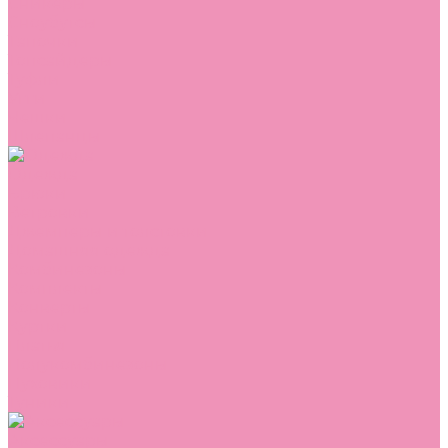
Сникеры
Сноубутсы
Тапочки
Топсайдеры
Туфли
Угги
Чешки
Шлепанцы
Одежда
Брюки
Ветровки
Джемперы и толстовки
Домашняя одежда
Комбинезоны
Комплекты
Конверты
Куртки
Платья
Полукомбинезоны
Пуховики
Туники
Аксессуары