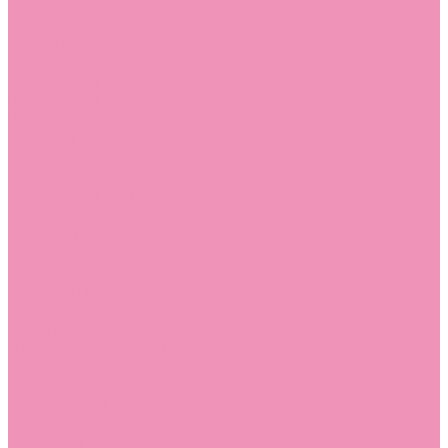
Угги для мальчиков
Чешки
Чешки для девочек
Чешки для мальчиков
Шлепанцы
Шлепанцы для девочек
Шлепанцы для мальчиков
Одежда
Брюки
Ветровки
Джемперы и толстовки
Домашняя одежда
Пижамы
Комбинезоны
Комплекты
Конверты
Куртки
Платья
Полукомбинезоны
Пуховики
Туники
Аксессуары
Стельки
Контакты