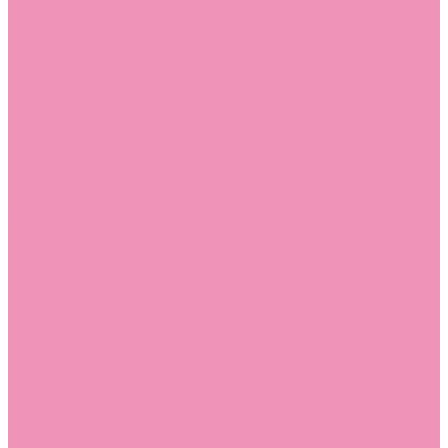
Босоножки
Босоножки для девочек
Босоножки для мальчиков
Ботильоны
Ботильоны для девочек
Ботинки
Ботинки для девочек
Ботинки для мальчиков
Валенки
Валенки для девочек
Валенки для мальчиков
Джазовки
Джазовки для девочек
Дутики
Дутики для девочек
Дутики для мальчиков
Кеды
Кеды для девочек
Кеды для мальчиков
Кроссовки
Кроссовки для девочек
Кроссовки для мальчиков
Лоферы
Лоферы для девочек