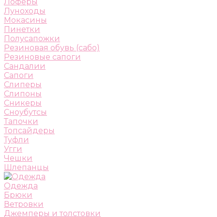
Лоферы
Луноходы
Мокасины
Пинетки
Полусапожки
Резиновая обувь (сабо)
Резиновые сапоги
Сандалии
Сапоги
Слиперы
Слипоны
Сникеры
Сноубутсы
Тапочки
Топсайдеры
Туфли
Угги
Чешки
Шлепанцы
Одежда
Брюки
Ветровки
Джемперы и толстовки