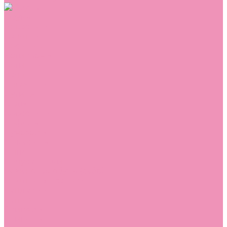
Обувь
Аквастоки
Балетки
Босоножки
Ботильоны
Ботинки
Валенки
Джазовки
Дутики
Кеды
Кроссовки
Лоферы
Луноходы
Мокасины
Пинетки
Полусапожки
Резиновая обувь (сабо)
Резиновые сапоги
Сандалии
Сапоги
Слиперы
Слипоны