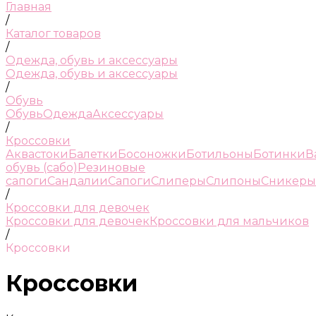
Главная
/
Каталог товаров
/
Одежда, обувь и аксессуары
Одежда, обувь и аксессуары
/
Обувь
Обувь
Одежда
Аксессуары
/
Кроссовки
Аквастоки
Балетки
Босоножки
Ботильоны
Ботинки
В
обувь (сабо)
Резиновые
сапоги
Сандалии
Сапоги
Слиперы
Слипоны
Сникеры
/
Кроссовки для девочек
Кроссовки для девочек
Кроссовки для мальчиков
/
Кроссовки
Кроссовки