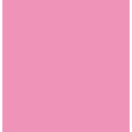
Стельки
Контакты
Помощь
Покупки
Помощь покупателю
Вопрос - ответ
Бренды
Коллекции
Готовые образы
Компания
Новости
Политика конфиденциальности
Сертификаты
...
Каталог
Одежда, обувь и аксессуары
Обувь
Аквастоки
Аквастоки для девочек
Аквастоки для мальчиков
Балетки
Балетки для девочек
Балетки для мальчиков