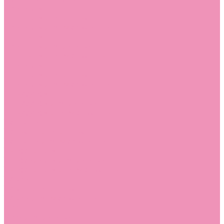
Слиперы
Слиперы для девочек
Слиперы для мальчиков
Слипоны
Слипоны для девочек
Слипоны для мальчиков
Сникеры
Сникеры для девочек
Сникеры для мальчиков
Сноубутсы
Сноубутсы для девочек
Сноубутсы для мальчиков
Тапочки
Тапочки для девочек
Тапочки для мальчиков
Топсайдеры
Топсайдеры для девочек
Топсайдеры для мальчиков
Туфли
Туфли для девочек
Туфли для мальчиков
Угги
Угги для девочек